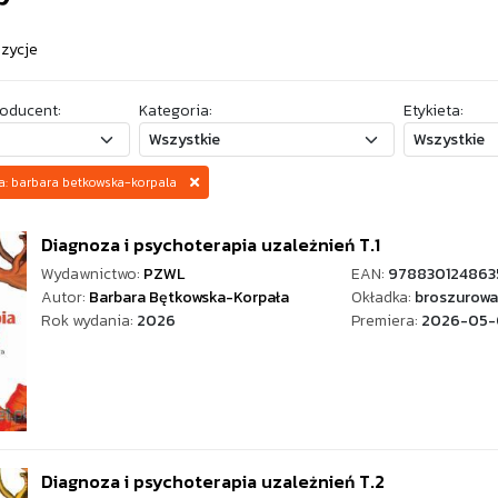
ozycje
oducent:
Kategoria:
Etykieta:
za: barbara betkowska-korpala
Diagnoza i psychoterapia uzależnień T.1
Wydawnictwo:
PZWL
EAN:
978830124863
Autor:
Barbara Bętkowska-Korpała
Okładka:
broszurowa
Rok wydania:
2026
Premiera:
2026-05-
Diagnoza i psychoterapia uzależnień T.2