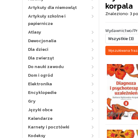
korpala
Artykuły dla niemowląt
Znaleziono: 3 p
Artykuły szkolne i
papiernicze
Wydawnictwo/Pr
Atlasy
Dewocjonalia
Dla dzieci
Wyszukiwana fra
Dla zwierząt
Do nauki zawodu
Dom i ogród
Elektronika
Encyklopedie
Gry
Języki obce
Kalendarze
Karnety i pocztówki
Kodeksy