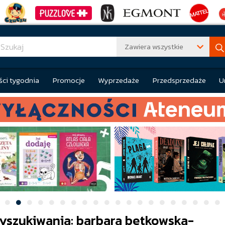
Zawiera wszystkie
ci tygodnia
Promocje
Wyprzedaże
Przedsprzedaże
U
yszukiwania: barbara betkowska-