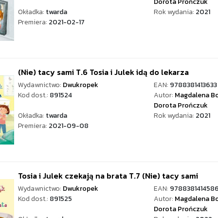
Dorota Prończuk
Okładka:
twarda
Rok wydania:
2021
Premiera:
2021-02-17
(Nie) tacy sami T.6 Tosia i Julek idą do lekarza
Wydawnictwo:
Dwukropek
EAN:
9788381413633
Kod dost.:
891524
Autor:
Magdalena Bo
Dorota Prończuk
Okładka:
twarda
Rok wydania:
2021
Premiera:
2021-09-08
Tosia i Julek czekają na brata T.7 (Nie) tacy sami
Wydawnictwo:
Dwukropek
EAN:
978838141458
Kod dost.:
891525
Autor:
Magdalena Bo
Dorota Prończuk