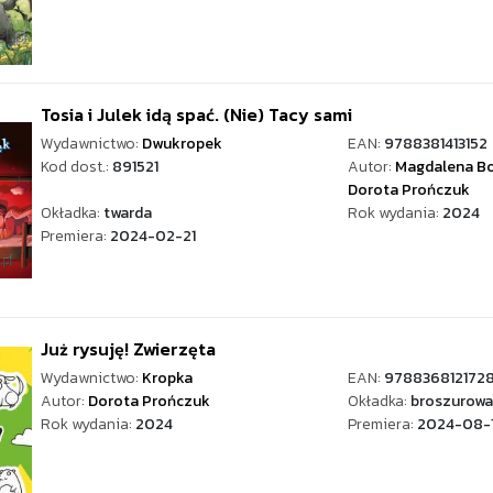
Tosia i Julek idą spać. (Nie) Tacy sami
Wydawnictwo:
Dwukropek
EAN:
9788381413152
Kod dost.:
891521
Autor:
Magdalena Bo
Dorota Prończuk
Okładka:
twarda
Rok wydania:
2024
Premiera:
2024-02-21
Już rysuję! Zwierzęta
Wydawnictwo:
Kropka
EAN:
978836812172
Autor:
Dorota Prończuk
Okładka:
broszurowa
Rok wydania:
2024
Premiera:
2024-08-