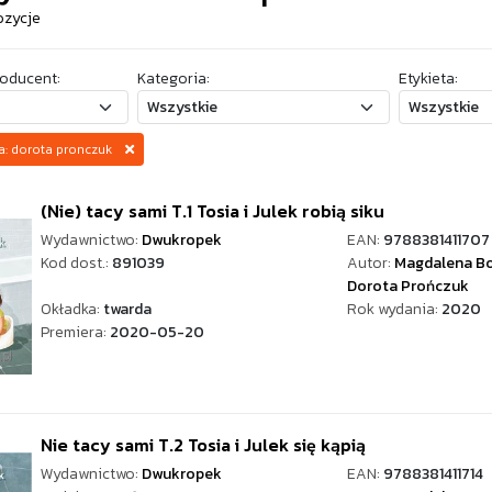
ozycje
oducent:
Kategoria:
Etykieta:
za: dorota pronczuk
(Nie) tacy sami T.1 Tosia i Julek robią siku
Wydawnictwo:
Dwukropek
EAN:
9788381411707
Kod dost.:
891039
Autor:
Magdalena Bo
Dorota Prończuk
Okładka:
twarda
Rok wydania:
2020
Premiera:
2020-05-20
Nie tacy sami T.2 Tosia i Julek się kąpią
Wydawnictwo:
Dwukropek
EAN:
9788381411714