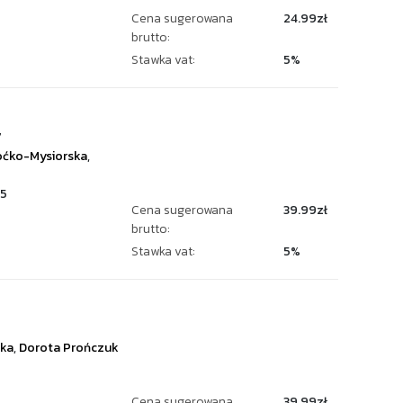
Cena sugerowana
24.99zł
brutto:
Stawka vat:
5%
7
ćko-Mysiorska
,
5
Cena sugerowana
39.99zł
brutto:
Stawka vat:
5%
ska
,
Dorota Prończuk
Cena sugerowana
39.99zł