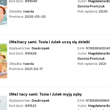
Kod dost.:
891040
Autor:
Magdalena Bo
Dorota Prończuk
Okładka:
twarda
Rok wydania:
2020
Premiera:
2020-05-20
(Nie)tacy sami. Tosia i Julek uczą się dzielić
Wydawnictwo:
Dwukropek
EAN:
978838141204
Kod dost.:
891426
Autor:
Magdalena Bo
Dorota Prończuk
Okładka:
twarda
Rok wydania:
2021
Premiera:
2021-02-17
(Nie) tacy sami. Tosia i Julek myją zęby
Wydawnictwo:
Dwukropek
EAN:
9788381413169
Kod dost.:
891523
Autor:
Magdalena Bo