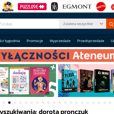
Zawiera wszystkie
ci tygodnia
Promocje
Wyprzedaże
Przedsprzedaże
U
yszukiwania: dorota pronczuk