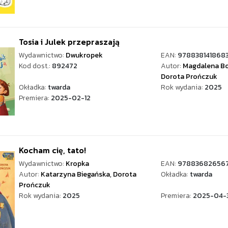
Tosia i Julek przepraszają
Wydawnictwo:
Dwukropek
EAN:
978838141868
Kod dost.:
892472
Autor:
Magdalena Bo
Dorota Prończuk
Okładka:
twarda
Rok wydania:
2025
Premiera:
2025-02-12
Kocham cię, tato!
Wydawnictwo:
Kropka
EAN:
97883682656
Autor:
Katarzyna Biegańska
,
Dorota
Okładka:
twarda
Prończuk
Rok wydania:
2025
Premiera:
2025-04-