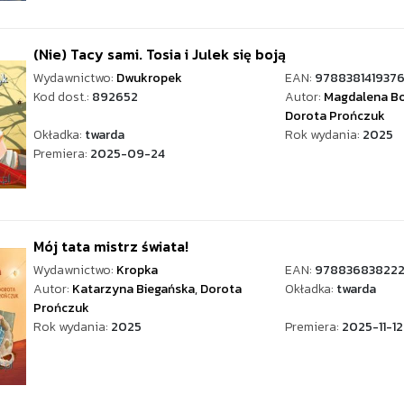
(Nie) Tacy sami. Tosia i Julek się boją
Wydawnictwo:
Dwukropek
EAN:
978838141937
Kod dost.:
892652
Autor:
Magdalena Bo
Dorota Prończuk
Okładka:
twarda
Rok wydania:
2025
Premiera:
2025-09-24
Mój tata mistrz świata!
Wydawnictwo:
Kropka
EAN:
97883683822
Autor:
Katarzyna Biegańska
,
Dorota
Okładka:
twarda
Prończuk
Rok wydania:
2025
Premiera:
2025-11-12