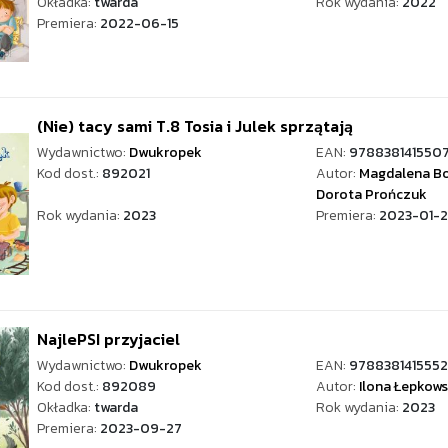
Okładka:
twarda
Rok wydania:
2022
Premiera:
2022-06-15
(Nie) tacy sami T.8 Tosia i Julek sprzątają
Wydawnictwo:
Dwukropek
EAN:
978838141550
Kod dost.:
892021
Autor:
Magdalena Bo
Dorota Prończuk
Rok wydania:
2023
Premiera:
2023-01-2
NajlePSI przyjaciel
Wydawnictwo:
Dwukropek
EAN:
9788381415552
Kod dost.:
892089
Autor:
Ilona Łepkow
Okładka:
twarda
Rok wydania:
2023
Premiera:
2023-09-27