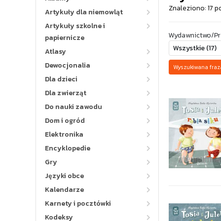
Znaleziono: 17 p
Artykuły dla niemowląt
Artykuły szkolne i
Wydawnictwo/Pr
papiernicze
Atlasy
Dewocjonalia
Wyszukiwana fra
Dla dzieci
Dla zwierząt
Do nauki zawodu
Dom i ogród
Elektronika
Encyklopedie
Gry
Języki obce
Kalendarze
Karnety i pocztówki
Kodeksy