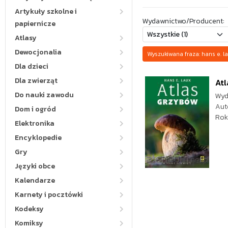
Artykuły szkolne i
Wydawnictwo/Producent:
papiernicze
Atlasy
Dewocjonalia
Wyszukiwana fraza: hans e.
Dla dzieci
Dla zwierząt
Atl
Do nauki zawodu
Wyd
Aut
Dom i ogród
Rok
Elektronika
Encyklopedie
Gry
Języki obce
Kalendarze
Karnety i pocztówki
Kodeksy
Komiksy