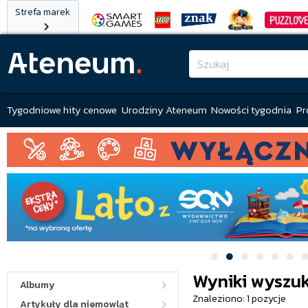
Strefa marek
Tygodniowe hity cenowe
Urodziny Ateneum
Nowości tygodnia
Pr
Wyniki wyszuk
Albumy
Znaleziono: 1 pozycje
Artykuły dla niemowląt