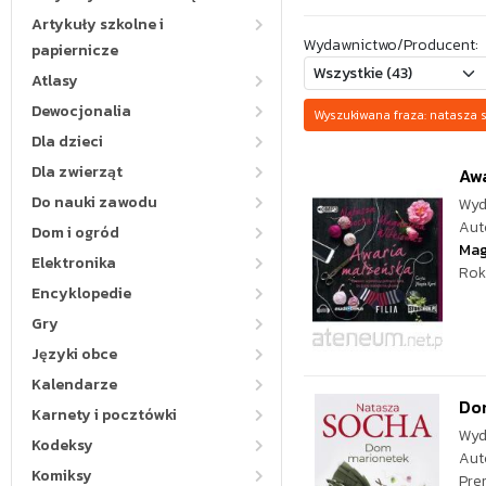
Artykuły szkolne i
Wydawnictwo/Producent:
papiernicze
Atlasy
Dewocjonalia
Wyszukiwana fraza: natasz
Dla dzieci
Dla zwierząt
Aw
Do nauki zawodu
Wyd
Aut
Dom i ogród
Mag
Elektronika
Rok
Encyklopedie
Gry
Języki obce
Kalendarze
Do
Karnety i pocztówki
Wyd
Kodeksy
Aut
Komiksy
Pre