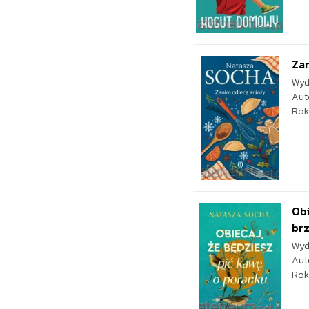
Zan
Wyd
Aut
Rok
Obi
br
Wyd
Aut
Rok