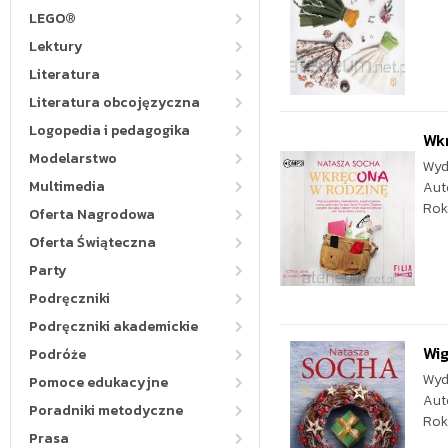
LEGO®
Lektury
Literatura
Literatura obcojęzyczna
Logopedia i pedagogika
Wk
Modelarstwo
Wyd
Multimedia
Aut
Rok
Oferta Nagrodowa
Oferta Świąteczna
Party
Podręczniki
Podręczniki akademickie
Wig
Podróże
Wyd
Pomoce edukacyjne
Aut
Poradniki metodyczne
Rok
Prasa