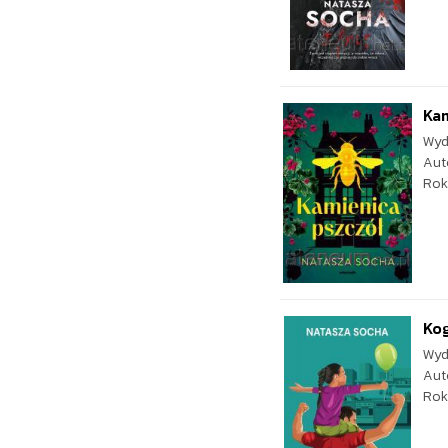
Ka
Wyd
Aut
Rok
Ko
Wyd
Aut
Rok