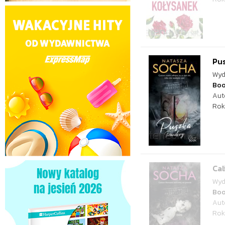
Pu
Wyd
Bo
Aut
Rok
Cal
Wyd
Bo
Aut
Rok