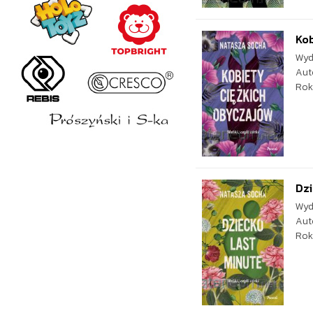
Kob
Wyd
Aut
Rok
Dzi
Wyd
Aut
Rok