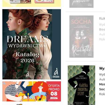
Kuk
Wyd
Bo
Aut
Rok
Wy
Wyd
Aut
Mos
Soc
Rok