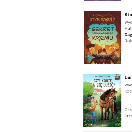
Kto
Wyd
Aut
Dag
Rok
Len
Wyd
Kod
Okł
Pre