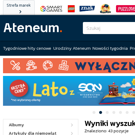
Strefa marek
Tygodniowe hity cenowe
Urodziny Ateneum
Nowości tygodnia
Pr
Wyniki wyszuk
Albumy
Znaleziono: 43 pozycje
Artykuły dla niemowląt