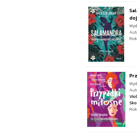
Sal
doj
Wyd
Aut
Rok
Prz
Wyd
Aut
Vio
Sko
Rok