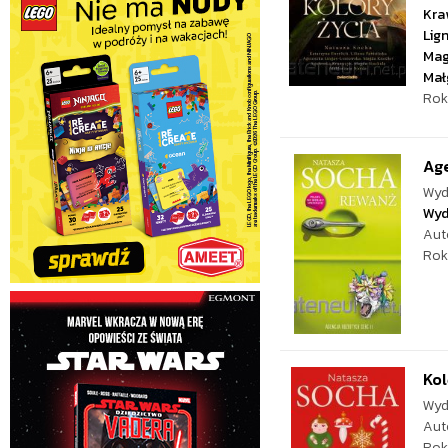
Kra
Lig
Mag
Mał
Rok
Age
Wyd
Wyd
Aut
Rok
Kol
Wyd
Aut
Rok