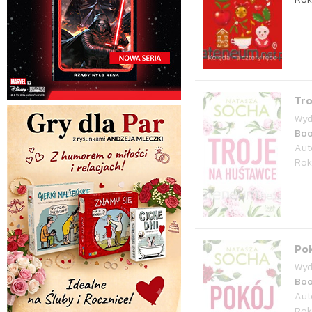
Tr
Wyd
Bo
Aut
Rok
Pok
Wyd
Bo
Aut
Rok