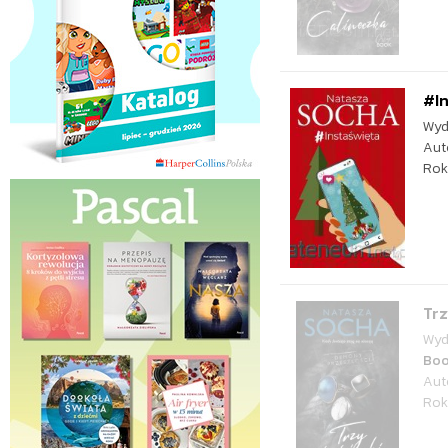
#In
Wyd
Aut
Rok
Trz
Wyd
Bo
Aut
Rok