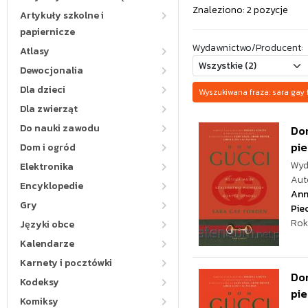
Znaleziono: 2 pozycje
Artykuły szkolne i
papiernicze
Wydawnictwo/Producent:
Atlasy
Dewocjonalia
Dla dzieci
Wyszukiwana fraza: sara ga
Dla zwierząt
Do nauki zawodu
Do
pie
Dom i ogród
Wyd
Elektronika
Aut
Encyklopedie
Ann
Gry
Pie
Rok
Języki obce
Kalendarze
Karnety i pocztówki
Do
Kodeksy
pie
Komiksy