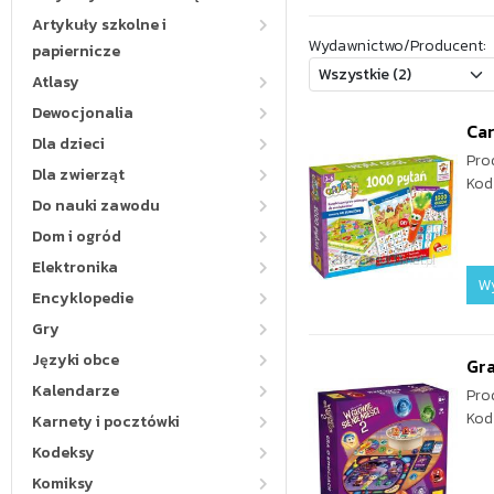
Artykuły szkolne i
Wydawnictwo/Producent:
papiernicze
Atlasy
Dewocjonalia
Car
Dla dzieci
Pro
Dla zwierząt
Kod
Do nauki zawodu
Dom i ogród
Elektronika
W
Encyklopedie
Gry
Języki obce
Gra
Kalendarze
Pro
Kod
Karnety i pocztówki
Kodeksy
Komiksy