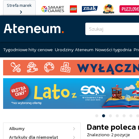
Strefa marek
Tygodniowe hity cenowe
Urodziny Ateneum
Nowości tygodnia
Pr
Dante poleca
Albumy
Znaleziono: 2 pozycje
Artykuły dla niemowląt