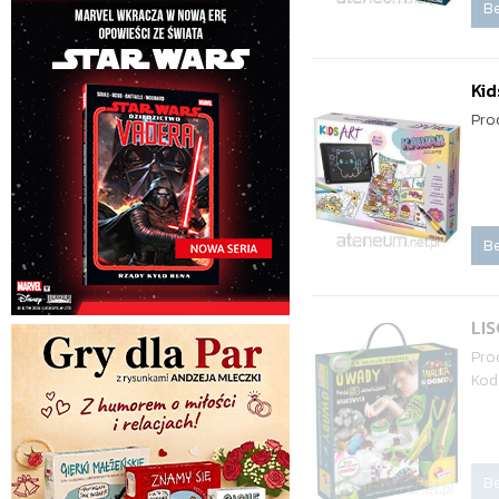
Be
Kid
Pro
Be
LI
Pro
Kod
Be