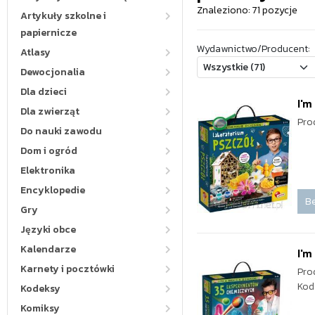
Znaleziono: 71 pozycje
Artykuły szkolne i
papiernicze
Wydawnictwo/Producent:
Atlasy
Dewocjonalia
Dla dzieci
I'm
Dla zwierząt
Pro
Do nauki zawodu
Dom i ogród
Elektronika
Encyklopedie
Be
Gry
Języki obce
Kalendarze
I'
Karnety i pocztówki
Pro
Kod
Kodeksy
Komiksy