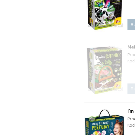
Be
Mał
Pro
Kod
Be
I'm
Pro
Kod