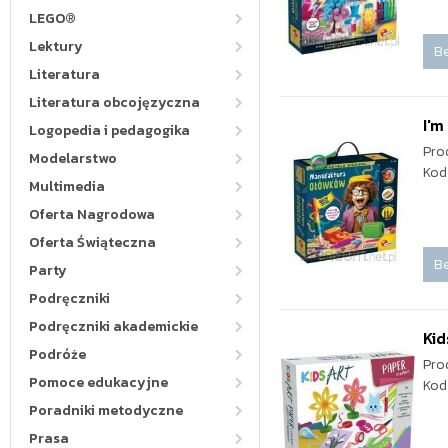
LEGO®
Lektury
Be
Literatura
Literatura obcojęzyczna
I'm
Logopedia i pedagogika
Pro
Modelarstwo
Kod
Multimedia
Oferta Nagrodowa
Oferta Świąteczna
Be
Party
Podręczniki
Podręczniki akademickie
Kid
Podróże
Pro
Pomoce edukacyjne
Kod
Poradniki metodyczne
Prasa