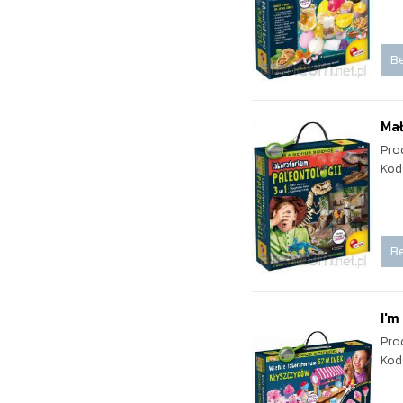
Be
Mał
Pro
Kod
Be
I'm
Pro
Kod