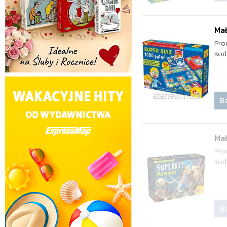
Mał
Pro
Kod
Be
Ma
Pro
Kod
Be