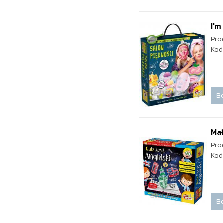
I'm
Pro
Kod
Be
Mał
Pro
Kod
Be