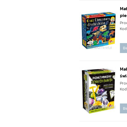
Mał
pi
Pro
Kod
Be
Mał
świ
Pro
Kod
Be