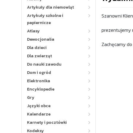
Artykuły dla niemowląt
Szanowni Klienc
Artykuły szkolne i
papiernicze
prezentujemy 
Atlasy
Dewocjonalia
Zachęcamy do z
Dla dzieci
Dla zwierząt
Do nauki zawodu
Dom i ogród
Elektronika
Encyklopedie
Gry
Języki obce
Kalendarze
Karnety i pocztówki
Kodeksy