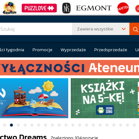
Zawiera wszystkie
ci tygodnia
Promocje
Wyprzedaże
Przedsprzedaże
U
ctwo Dreams
Znaleziono: 104 pozycje