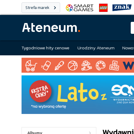
Strefa marek
Tygodniowe hity cenowe
Urodziny Ateneum
Nowoś
Wydawni
Albumy