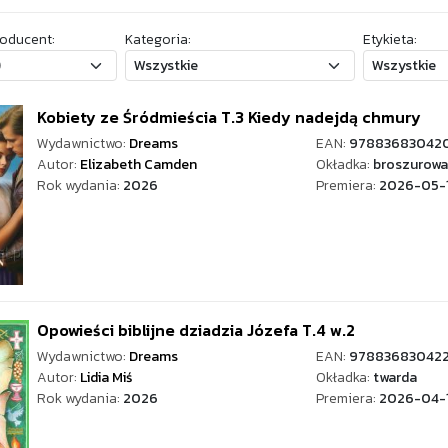
oducent:
Kategoria:
Etykieta:
Kobiety ze Śródmieścia T.3 Kiedy nadejdą chmury
Wydawnictwo:
Dreams
EAN:
97883683042
Autor:
Elizabeth Camden
Okładka:
broszurowa
Rok wydania:
2026
Premiera:
2026-05-
Opowieści biblijne dziadzia Józefa T.4 w.2
Wydawnictwo:
Dreams
EAN:
97883683042
Autor:
Lidia Miś
Okładka:
twarda
Rok wydania:
2026
Premiera:
2026-04-