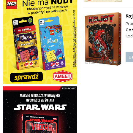
Ko
Pro
GA
Kod
Be