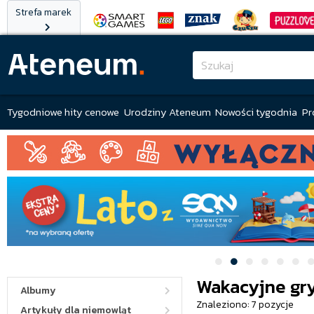
Strefa marek
Tygodniowe hity cenowe
Urodziny Ateneum
Nowości tygodnia
Pr
Wakacyjne gr
Albumy
Znaleziono: 7 pozycje
Artykuły dla niemowląt