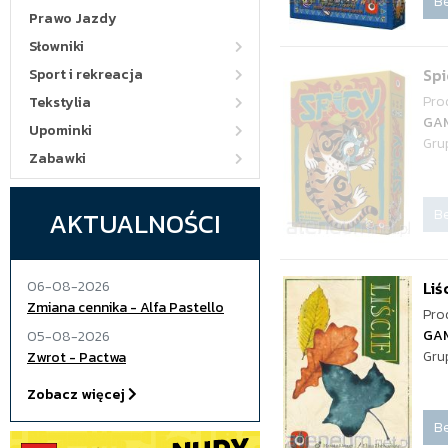
Be
Prawo Jazdy
Słowniki
Sp
Sport i rekreacja
Pro
Tekstylia
GA
Upominki
Gru
Zabawki
Be
AKTUALNOŚCI
06-08-2026
Liś
Zmiana cennika - Alfa Pastello
Pro
GA
05-08-2026
Gru
Zwrot - Pactwa
Zobacz więcej
Be