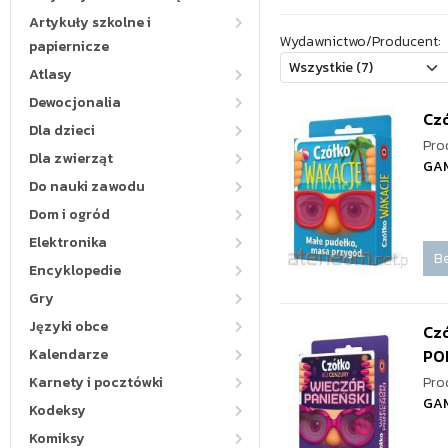
Artykuły szkolne i
Wydawnictwo/Producent:
papiernicze
Atlasy
Dewocjonalia
Cz
Dla dzieci
Pro
Dla zwierząt
GA
Do nauki zawodu
Dom i ogród
Elektronika
Be
Encyklopedie
Gry
Języki obce
Czó
Kalendarze
PO
Karnety i pocztówki
Pro
GA
Kodeksy
Komiksy