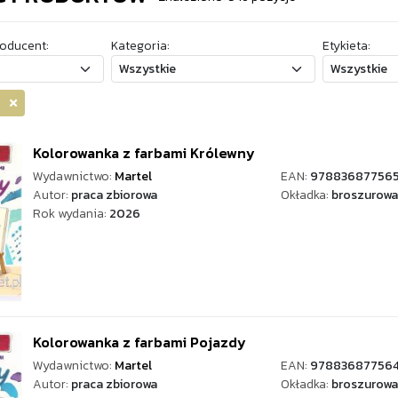
oducent:
Kategoria:
Etykieta:
el
Kolorowanka z farbami Królewny
Wydawnictwo:
Martel
EAN:
97883687756
Autor:
praca zbiorowa
Okładka:
broszurowa
Rok wydania:
2026
Kolorowanka z farbami Pojazdy
Wydawnictwo:
Martel
EAN:
97883687756
Autor:
praca zbiorowa
Okładka:
broszurowa