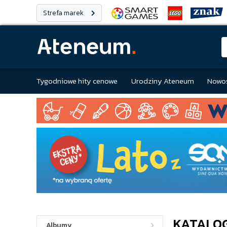
Strefa marek
Tygodniowe hity cenowe
Urodziny Ateneum
Nowoś
KATALO
Albumy