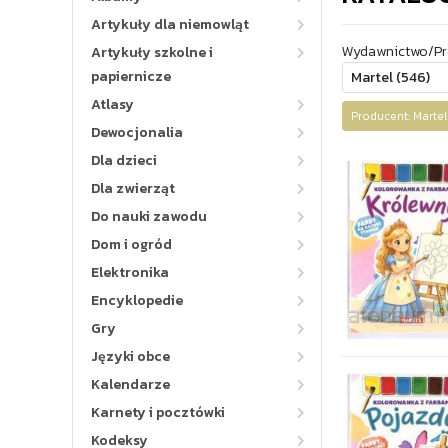
Artykuły dla niemowląt
Wydawnictwo/Pr
Artykuły szkolne i
papiernicze
Atlasy
Producent: Mart
Dewocjonalia
Dla dzieci
Dla zwierząt
Do nauki zawodu
Dom i ogród
Elektronika
Encyklopedie
Gry
Języki obce
Kalendarze
Karnety i pocztówki
Kodeksy