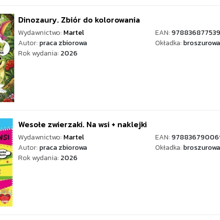
Dinozaury. Zbiór do kolorowania
Wydawnictwo:
Martel
EAN:
97883687753
Autor:
praca zbiorowa
Okładka:
broszurowa
Rok wydania:
2026
Wesołe zwierzaki. Na wsi + naklejki
Wydawnictwo:
Martel
EAN:
97883679006
Autor:
praca zbiorowa
Okładka:
broszurowa
Rok wydania:
2026