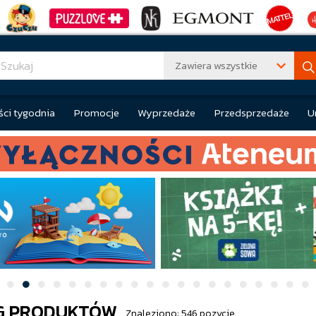
Zawiera wszystkie
ci tygodnia
Promocje
Wyprzedaże
Przedsprzedaże
U
G PRODUKTÓW
Znaleziono: 546 pozycje