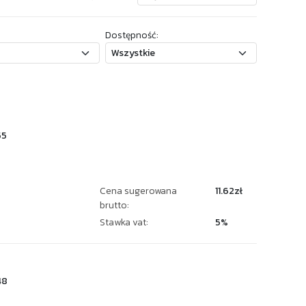
Dostępność:
55
Cena sugerowana
11.62zł
brutto:
Stawka vat:
5%
48