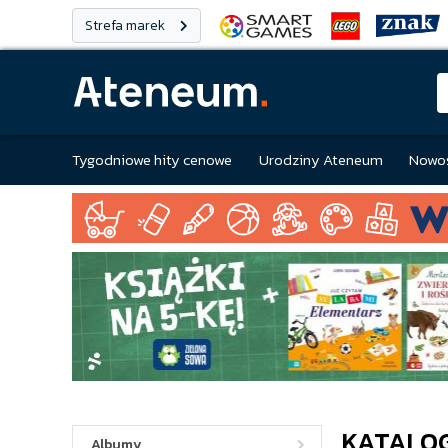
Strefa marek
Tygodniowe hity cenowe
Urodziny Ateneum
Nowoś
KATALO
Albumy