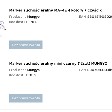
Marker suchościeralny MA-4E 4 kolory + czyścik
Producent:
Mungyo
EAN:
88048190802
Kod dost.:
TT7618
Bez prawa zwrotu
Marker suchościeralny mini czarny (12szt) MUNGYO
Producent:
Mungyo
EAN:
880709330311
Kod dost.:
TT8115
Bez prawa zwrotu