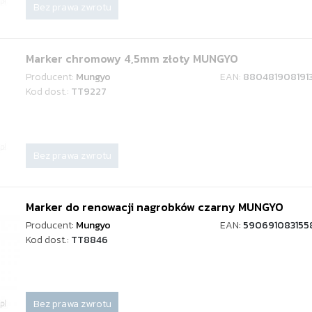
Bez prawa zwrotu
Marker chromowy 4,5mm złoty MUNGYO
Producent:
Mungyo
EAN:
880481908191
Kod dost.:
TT9227
Bez prawa zwrotu
Marker do renowacji nagrobków czarny MUNGYO
Producent:
Mungyo
EAN:
590691083155
Kod dost.:
TT8846
Bez prawa zwrotu