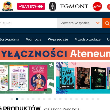
Zawiera wszystkie
ci tygodnia
Promocje
Wyprzedaże
Przedsprzedaże
U
G PRODUKTÓW
Znaleziono: 24 pozycje