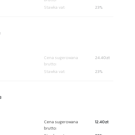
Stawka vat:
23%
3
Cena sugerowana
24.40zł
brutto:
Stawka vat:
23%
8
Cena sugerowana
12.40zł
brutto: