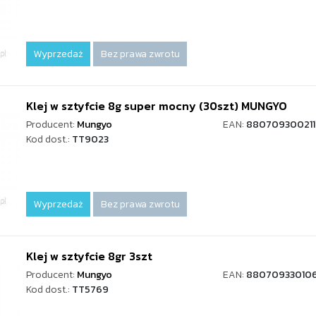
Wyprzedaż
Bez prawa zwrotu
Klej w sztyfcie 8g super mocny (30szt) MUNGYO
Producent:
Mungyo
EAN:
880709300211
Kod dost.:
TT9023
Wyprzedaż
Bez prawa zwrotu
Klej w sztyfcie 8gr 3szt
Producent:
Mungyo
EAN:
88070933010
Kod dost.:
TT5769