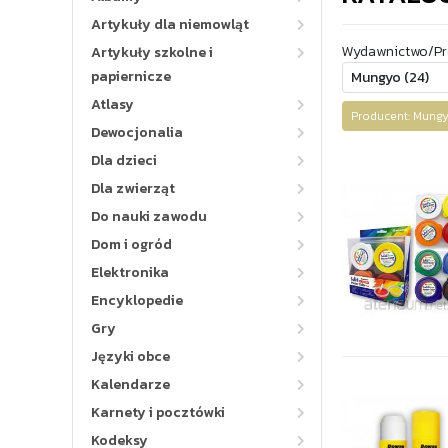
Artykuły dla niemowląt
Wydawnictwo/Pr
Artykuły szkolne i
papiernicze
Atlasy
Producent: Mun
Dewocjonalia
Dla dzieci
Dla zwierząt
Do nauki zawodu
Dom i ogród
Elektronika
Encyklopedie
Gry
Języki obce
Kalendarze
Karnety i pocztówki
Kodeksy