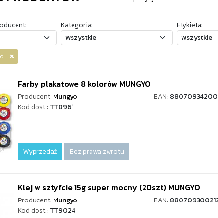
oducent:
Kategoria:
Etykieta:
gyo
Farby plakatowe 8 kolorów MUNGYO
Producent:
Mungyo
EAN:
88070934200
Kod dost.:
TT8961
Wyprzedaż
Bez prawa zwrotu
Klej w sztyfcie 15g super mocny (20szt) MUNGYO
Producent:
Mungyo
EAN:
88070930021
Kod dost.:
TT9024