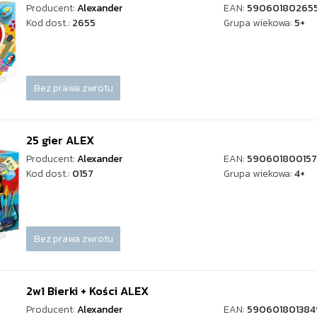
Producent:
Alexander
EAN:
59060180265
Kod dost.:
2655
Grupa wiekowa:
5+
Bez prawa zwrotu
25 gier ALEX
Producent:
Alexander
EAN:
59060180015
Kod dost.:
0157
Grupa wiekowa:
4+
Bez prawa zwrotu
2w1 Bierki + Kości ALEX
Producent:
Alexander
EAN:
590601801384