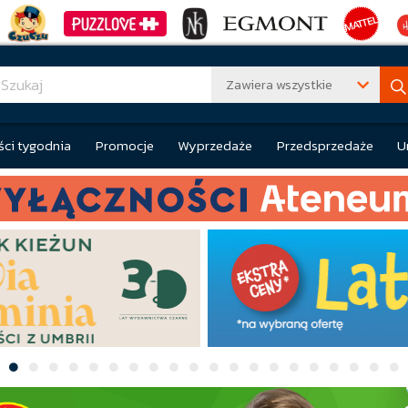
Zawiera wszystkie
ci tygodnia
Promocje
Wyprzedaże
Przedsprzedaże
U