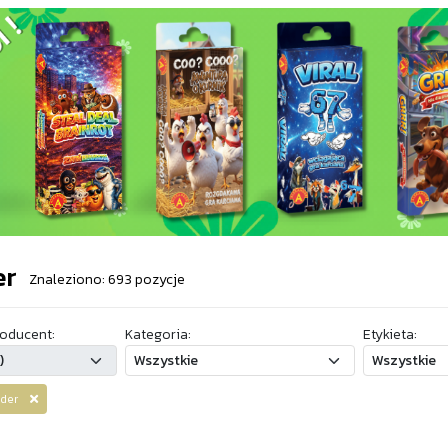
er
Znaleziono: 693 pozycje
oducent:
Kategoria:
Etykieta:
ander