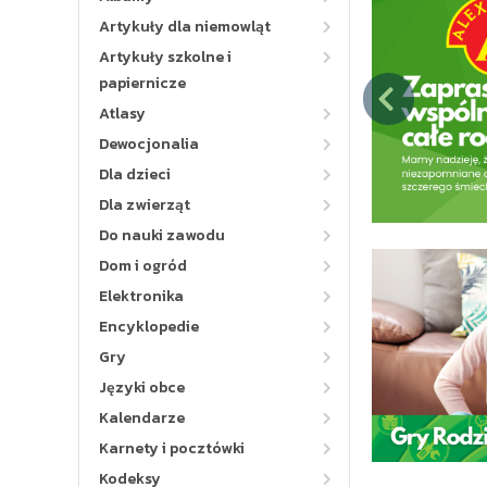
Artykuły dla niemowląt
Artykuły szkolne i
papiernicze
Atlasy
Dewocjonalia
Dla dzieci
Dla zwierząt
Do nauki zawodu
Dom i ogród
Elektronika
Encyklopedie
Gry
Języki obce
Kalendarze
Karnety i pocztówki
Kodeksy