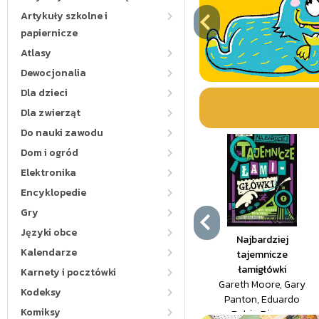
Artykuły szkolne i
papiernicze
Atlasy
Dewocjonalia
Dla dzieci
Dla zwierząt
Do nauki zawodu
Dom i ogród
Elektronika
Encyklopedie
Gry
Języki obce
Najbardziej
Kalendarze
tajemnicze
łamigłówki
Karnety i pocztówki
Gareth Moore, Gary
Kodeksy
Panton, Eduardo
Komiksy
Rubio Rincon