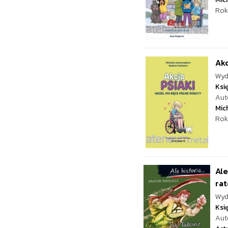
Rok
Akc
Wyd
Ksi
Aut
Mic
Rok
Ale
ra
Wyd
Ksi
Aut