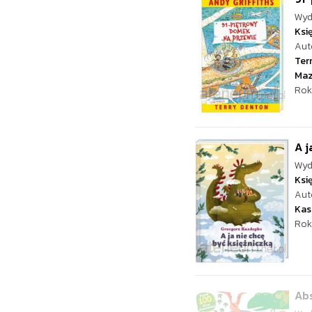
Wyd
Ksi
Aut
Ter
Ma
Rok
A j
Wyd
Ksi
Aut
Kas
Rok
Ab