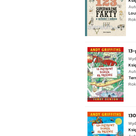
Ksi
Aut
Lou
Rok
13-
Wyd
Ksi
Aut
Ter
Rok
13
Wyd
Ksi