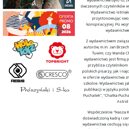
wydawnictwa było to, ż
ówczesnych czytelników w
Wydawnictwo istniało
przystosowując swoj
konspiracyjnej. Po wojn
wydawnictw
Z wydawnictwem związa
autorów, m.in. Jan Brzec
Tuwim, czy Wanda C
wydawnictwo jest firmą p
przybliża czytelnikom
polskich pisarzy, jak i na
w ofercie wydawnictwa zn
szkolne. Wydawnictwo ja
publikacji w języku polsk
Puchatek", "Chatka Pucha
Astrid
Współcześnie "Nasza K
doświadczoną kadrą i cen
wydawnictwa cechują się n