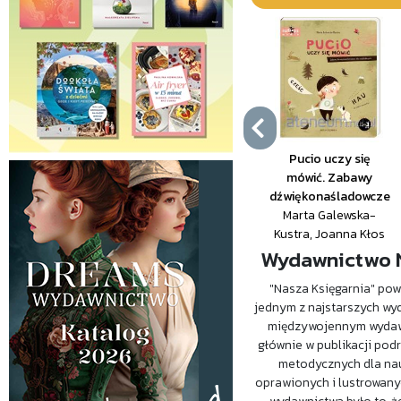
Pucio uczy się
mówić. Zabawy
dźwiękonaśladowcze
Marta Galewska-
Kustra, Joanna Kłos
Wydawnictwo N
"Nasza Księgarnia" powst
jednym z najstarszych wy
międzywojennym wydawn
głównie w publikacji pod
metodycznych dla nauc
oprawionych i lustrowanyc