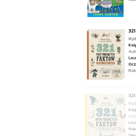
321
Wyd
Ksi
Aut
Lou
Ocz
Rok
321
Wyd
Ksi
Aut
Lou
Mał
Die