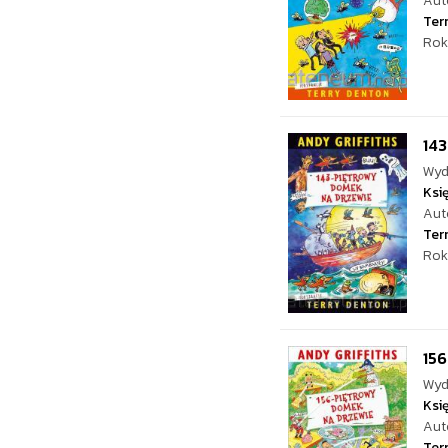
Aut
Ter
Rok
14
Wyd
Ksi
Aut
Ter
Rok
15
Wyd
Ksi
Aut
Ter