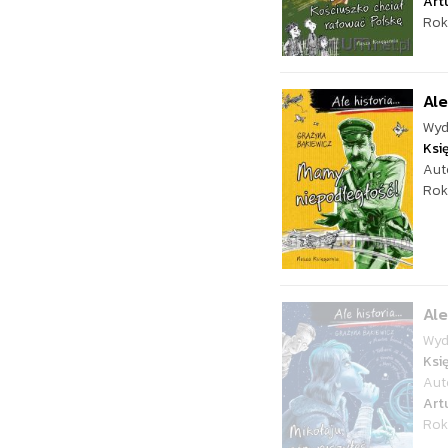
Art
Rok
Ale
Wyd
Ksi
Aut
Rok
Ale
Wyd
Ksi
Aut
Art
Rok