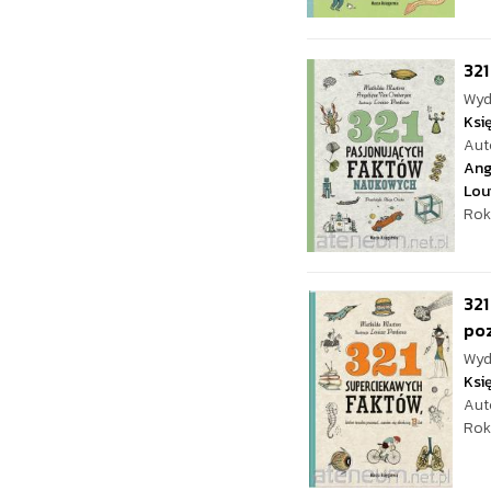
32
Wyd
Ksi
Aut
Ang
Lou
Rok
321
po
Wyd
Ksi
Aut
Rok