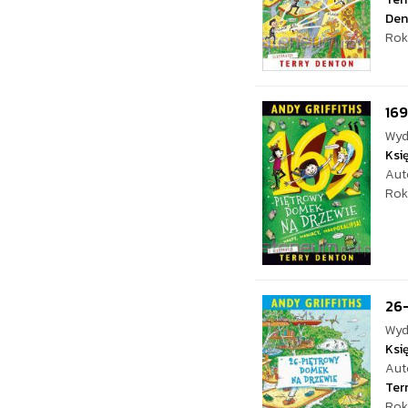
Den
Rok
16
Wyd
Ksi
Aut
Rok
26
Wyd
Ksi
Aut
Ter
Rok