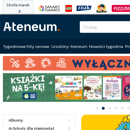
Strefa marek
Tygodniowe hity cenowe
Urodziny Ateneum
Nowości tygodnia
Pr
Albumy
Artykuły dla niemowląt