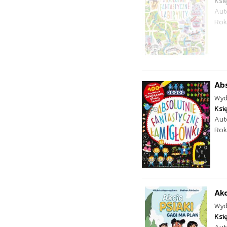
Ksi
Aut
Rok
Abs
Wyd
Ksi
Aut
Rok
Akc
Wyd
Ksi