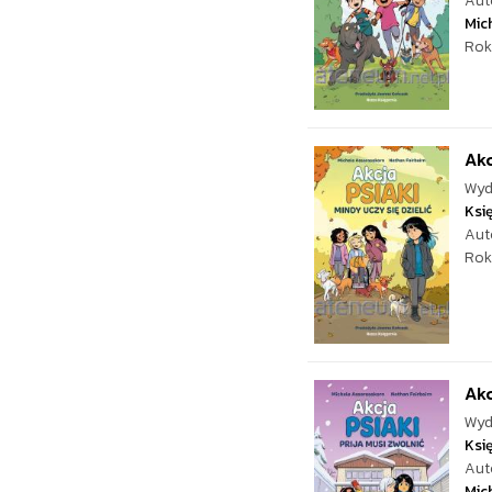
Aut
Mic
Rok
Akc
Wyd
Ksi
Aut
Rok
Akc
Wyd
Ksi
Aut
Mic