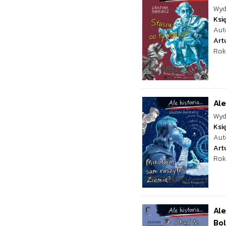
Wyd
Ksi
Aut
Art
Rok
Ale
Wyd
Ksi
Aut
Art
Rok
Ale
Bol