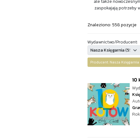
ale także nowoczesnymi
zaspokajają potrzeby 
Znaleziono: 558 pozycje
Wydawnictwo/Producent:
Producent: Nasza Księgarn
10 
Wyd
Ksi
Aut
Gra
Rok