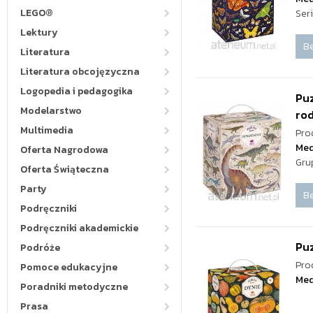
LEGO®
Ser
Lektury
Be
Literatura
Literatura obcojęzyczna
Logopedia i pedagogika
Puz
Modelarstwo
ro
Multimedia
Pro
Med
Oferta Nagrodowa
Gru
Oferta Świąteczna
Party
Be
Podręczniki
Podręczniki akademickie
Pu
Podróże
Pro
Pomoce edukacyjne
Med
Poradniki metodyczne
Prasa