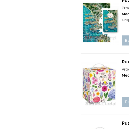
Puz
Pro
Med
Gru
Be
Pu
Pro
Med
Be
Puz