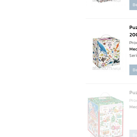
Be
Pu
200
Pro
Med
Ser
Be
Pu
Pro
Med
Be