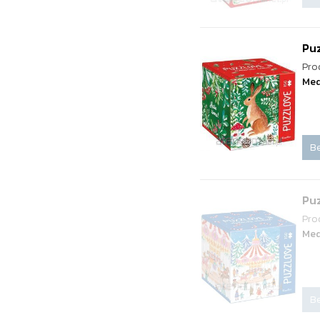
Puz
Pro
Med
Be
Pu
Pro
Med
Be