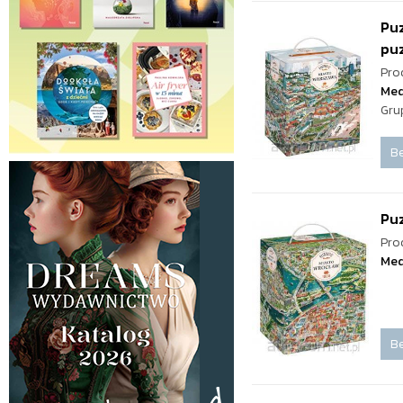
Puz
pu
Pro
Med
Gru
Be
Pu
Pro
Med
Be