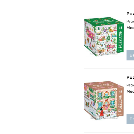
Pu
Pro
Med
Be
Pu
Pro
Med
Be