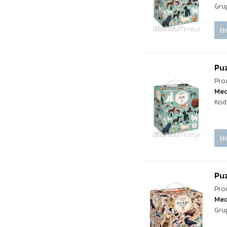
Gru
Be
Puz
Pro
Med
Kod
Be
Puz
Pro
Med
Gru