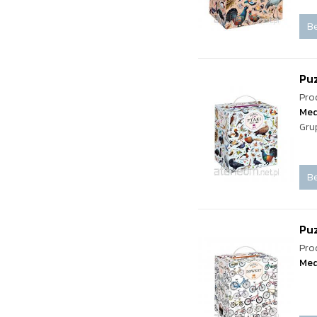
Be
Puz
Pro
Med
Gru
Be
Pu
Pro
Med