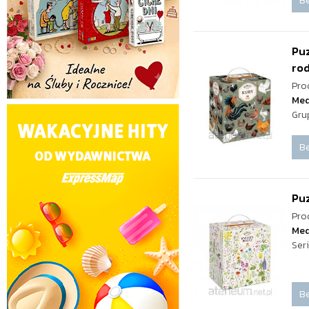
Be
Pu
ro
Pro
Med
Gru
Be
Puz
Pro
Med
Ser
Be