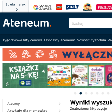
Strefa marek
Tygodniowe hity cenowe
Urodziny Ateneum
Nowości tygodnia
Pr
Wyniki wyszuk
Albumy
Znaleziono: 39 pozycje
Artykuły dla niemowląt