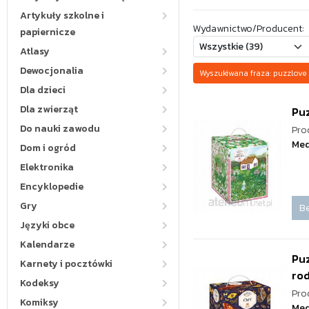
Artykuły szkolne i
Wydawnictwo/Producent:
papiernicze
Atlasy
Dewocjonalia
Wyszukiwana fraza: puzzlo
Dla dzieci
Dla zwierząt
Puz
Do nauki zawodu
Pro
Med
Dom i ogród
Elektronika
Encyklopedie
Gry
Be
Języki obce
Kalendarze
Pu
Karnety i pocztówki
ro
Kodeksy
Pro
Komiksy
Med