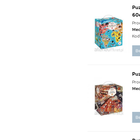
Puz
60e
Pro
Med
Kod
Be
Pu
Pro
Med
Be