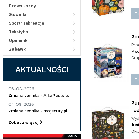
Prawo Jazdy
Be
Słowniki
Sport i rekreacja
Tekstylia
Pu
Upominki
Pro
Zabawki
Med
Gru
AKTUALNOŚCI
Be
06-08-2026
Zmiana cennika - Alfa Pastello
Puz
04-08-2026
ro
Zmiana cennika - mojenuty.pl
Wyd
Zobacz więcej
Jun
Okł