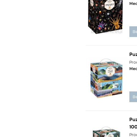
Med
Be
Puz
Pro
Med
Be
Puz
10
Pro