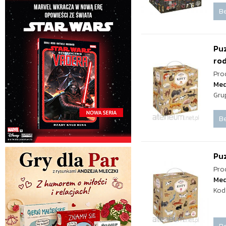
Be
Pu
ro
Pro
Med
Gru
Be
Puz
Pro
Med
Kod