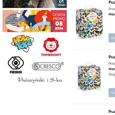
Pu
Pro
Med
Be
Pu
Pro
Med
Gru
Be
Pu