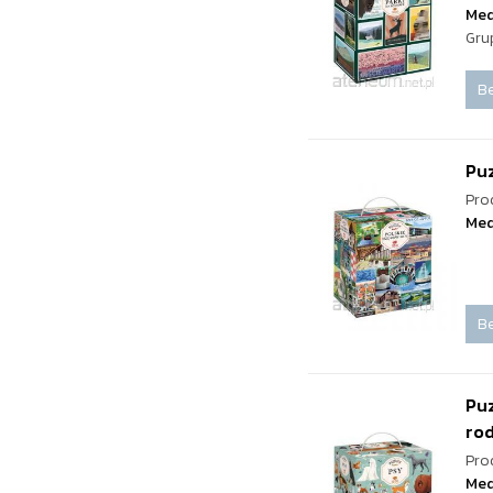
Med
Gru
Be
Puz
Pro
Med
Be
Pu
ro
Pro
Med