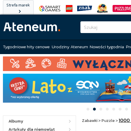
Strefa marek
Tygodniowe hity cenowe
Urodziny Ateneum
Nowości tygodnia
Pr
1000
Zabawki
>
Puzzle
>
Albumy
Artykuły dla niemowląt