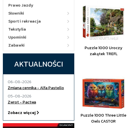
Prawo Jazdy
Słowniki
Sport i rekreacja
Tekstylia
Upominki
Zabawki
Puzzle 1000 Uroczy
zakątek TREFL
AKTUALNOŚCI
06-08-2026
Zmiana cennika - Alfa Pastello
05-08-2026
Zwrot - Pactwa
Zobacz więcej
Puzzle 1000 Three Little
Owls CASTOR