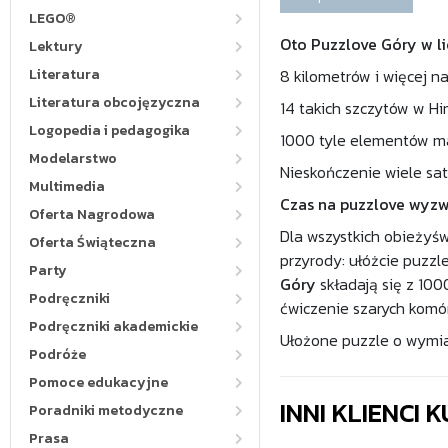
LEGO®
Oto Puzzlove Góry w li
Lektury
Literatura
8 kilometrów i więcej 
Literatura obcojęzyczna
14 takich szczytów w Him
Logopedia i pedagogika
1000 tyle elementów m
Modelarstwo
Nieskończenie wiele saty
Multimedia
Czas na puzzlove wyzw
Oferta Nagrodowa
Dla wszystkich obieżyświ
Oferta Świąteczna
przyrody: ułóżcie puzzl
Party
Góry
składają się z 1000
Podręczniki
ćwiczenie szarych komór
Podręczniki akademickie
Ułożone puzzle o wymia
Podróże
Pomoce edukacyjne
INNI KLIENCI
Poradniki metodyczne
Prasa