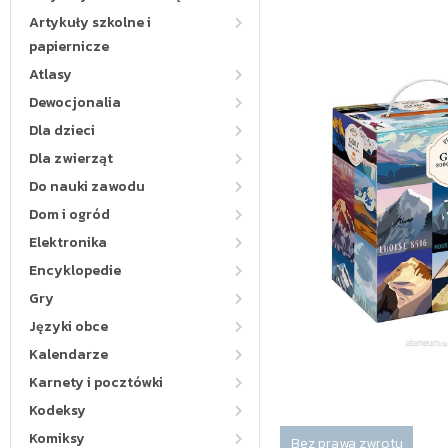
Artykuły szkolne i
papiernicze
Atlasy
Dewocjonalia
Dla dzieci
Dla zwierząt
Do nauki zawodu
Dom i ogród
Elektronika
Encyklopedie
Gry
Języki obce
Kalendarze
Karnety i pocztówki
Kodeksy
Komiksy
Bez prawa zwrotu