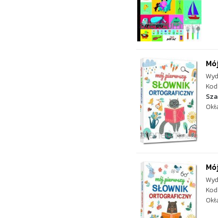
Mój
Wyd
Kod
Sza
Okł
Mój
Wyd
Kod
Okł