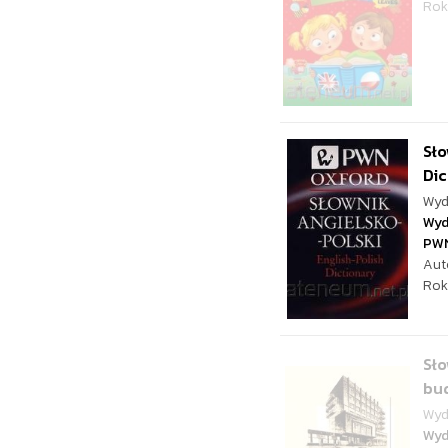
Rok
Sło
Dic
Wyd
Wyd
PW
Aut
Rok
Sło
bud
Wyd
Wyd