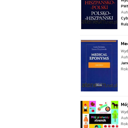
Wyd
PW
Aut
Cyb
Rui
Me
Wyd
Aut
Jan
Rok
Mój
Wyd
Aut
Rok