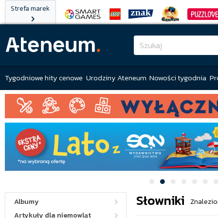
Strefa marek
Tygodniowe hity cenowe
Urodziny Ateneum
Nowości tygodnia
Pr
Słowniki
Albumy
Znalezio
Artykuły dla niemowląt