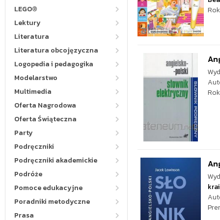
LEGO®
Rok
Lektury
Literatura
Literatura obcojęzyczna
Ang
Logopedia i pedagogika
Wyd
Modelarstwo
Aut
Multimedia
Rok
Oferta Nagrodowa
Oferta Świąteczna
Party
Podręczniki
Podręczniki akademickie
Ang
Podróże
Wyd
kra
Pomoce edukacyjne
Aut
Poradniki metodyczne
Pre
Prasa