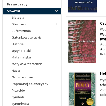
Prawo Jazdy
Słowniki
Biologia
Czu
Dla dzieci
Wyd
Eufemizmów
Wyd
Gatunków literackich
PW
Historia
Aut
Agn
Język Polski
Rok
Matematyka
Motywów literackich
Nazw
Heb
Ortograficzne
Wyd
Poprawnej polszczyzny
Ofi
Aut
Przysłów
Rok
Symboli
Synonimów