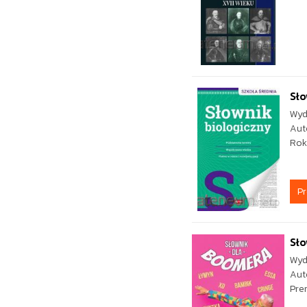
Sło
Wyd
Aut
Rok
P
Sł
Wyd
Aut
Pre