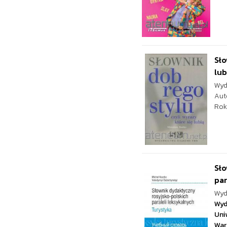
Sło
lub
Wyd
Aut
Rok
Sło
par
Wyd
Wyd
Uni
War