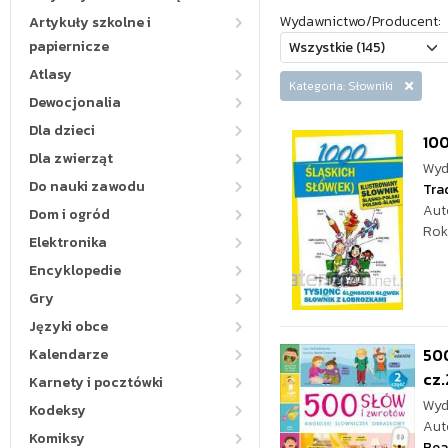
Wydawnictwo/Producent:
Artykuły szkolne i
papiernicze
Atlasy
Kategoria: Słowniki
Dewocjonalia
Dla dzieci
100
Dla zwierząt
Wyd
Do nauki zawodu
Tra
Aut
Dom i ogród
Rok
Elektronika
Encyklopedie
Gry
Języki obce
500
Kalendarze
cz.
Karnety i pocztówki
Wyd
Kodeksy
Aut
Komiksy
Bea