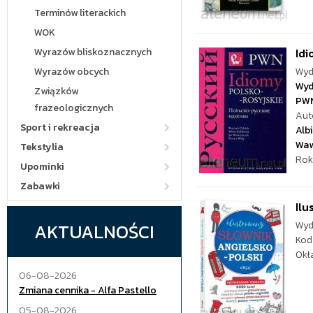
Terminów literackich
WOK
Wyrazów bliskoznacznych
Idi
Wyrazów obcych
Wyd
Wyd
Związków
PW
frazeologicznych
Aut
Sport i rekreacja
Alb
Waw
Tekstylia
Rok
Upominki
Zabawki
Ilu
AKTUALNOŚCI
Wyd
Kod
Okł
06-08-2026
Zmiana cennika - Alfa Pastello
05-08-2026