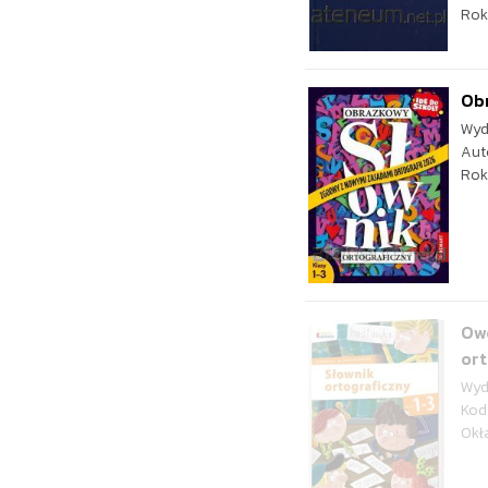
Rok
Obr
Wyd
Aut
Rok
Owo
or
Wyd
Kod
Okł