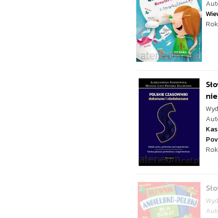
Aut
Wie
Rok
Sło
ni
Wyd
Aut
Kas
Pov
Rok
Sło
Wyd
Aut