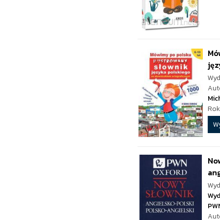
Mów
jęz
Wyd
Aut
Mic
Rok
W
Now
ang
Wyd
Wyd
PW
Aut