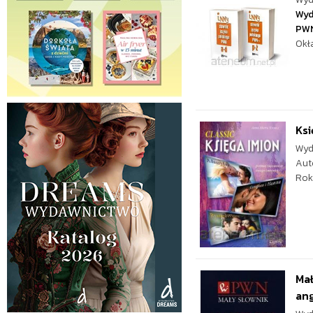
Wyd
PW
Okł
Ksi
Wyd
Aut
Rok
Mał
ang