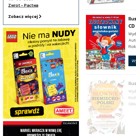
Zwrot - Pactwa
Zobacz więcej
Ilu
CD
Wyd
Aut
Rok
W
Ilu
Wyd
Kod
Okł