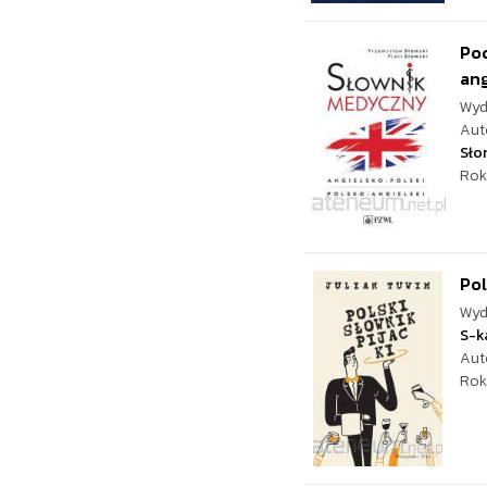
Po
ang
Wyd
Aut
Sło
Rok
Pol
Wyd
S-k
Aut
Rok