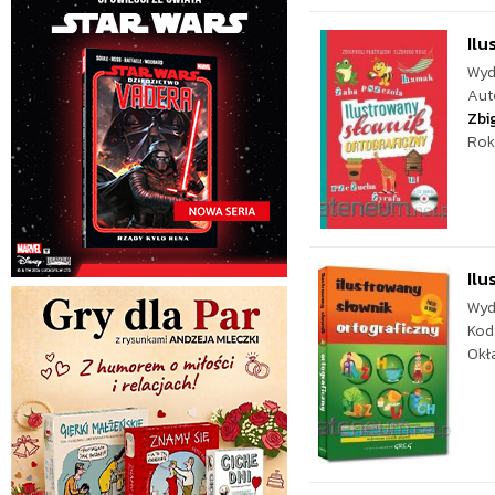
Ilu
Wyd
Aut
Zbi
Rok
Ilu
Wyd
Kod
Okł