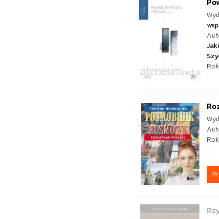
Pow
Wyd
wsp
Aut
Jak
Szy
Rok
Ro
Wyd
Aut
Rok
P
Rzy