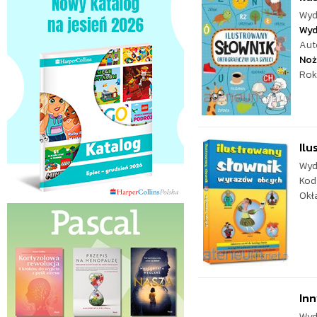
Wyd
Wyd
Aut
Noż
Rok
Ilu
Wyd
Kod
Okł
Inn
Wyd