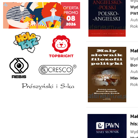
Wyd
Wyd
PW
Aut
Rok
Mał
Wyd
Bor
Aut
Mie
Rok
Mał
hi
Wyd