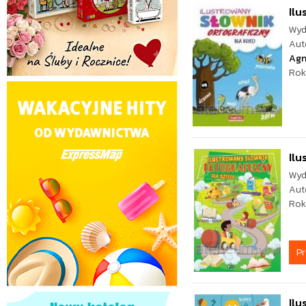
Ilu
Wyd
Aut
Agn
Rok
Ilu
Wyd
Aut
Rok
P
Ilu