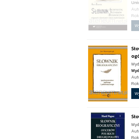
Uni
Aut
Rok
W
Sło
ogó
Wyd
Wyd
Aut
Rok
W
Sło
Wyd
Aut
Rok