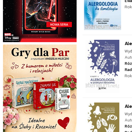
Ewa
Rok
Ale
Wyd
Aut
Róż
Rad
Rok
Ale
Wyd
Aut
Róż