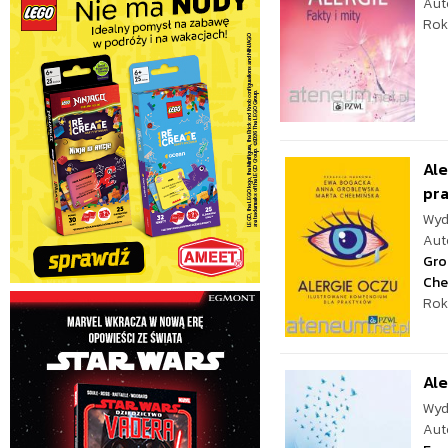
Aut
Rok
Ale
pr
Wyd
Aut
Gro
Che
Rok
Ale
Wyd
Aut