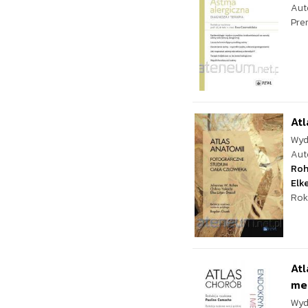
Aut
Pre
Atl
Wyd
Aut
Ro
Elk
Rok
Atl
me
Wyd