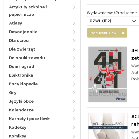
Artykuły szkolne i
Wydawnictwo/Producent:
papiernicze
Atlasy
Dewocjonalia
Producent: PZWL
Dla dzieci
Dla zwierząt
4H
zat
Do nauki zawodu
Wyd
Dom i ogród
Aut
Elektronika
Rok
Encyklopedie
Gry
Języki obce
Kalendarze
ACL
Karnety i pocztówki
reh
Kodeksy
Wyd
Komiksy
Aut