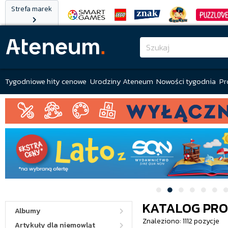
Strefa marek
Tygodniowe hity cenowe
Urodziny Ateneum
Nowości tygodnia
Pr
KATALOG PR
Albumy
Znaleziono: 1112 pozycje
Artykuły dla niemowląt