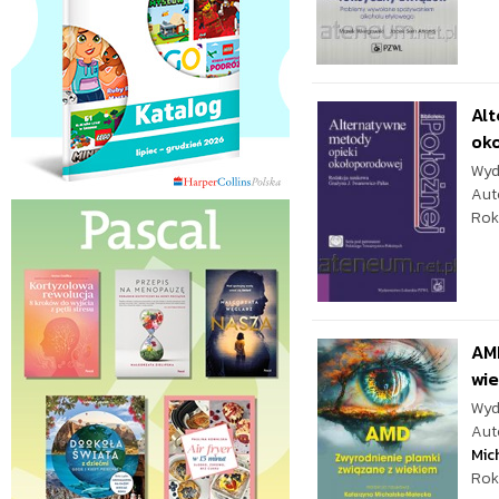
Al
ok
Wyd
Aut
Rok
AMD
wi
Wyd
Aut
Mic
Rok