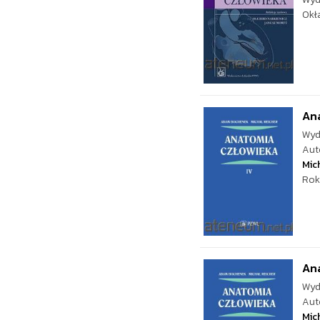
Okł
Ana
Wyd
Aut
Mic
Rok
Ana
Wyd
Aut
Mic