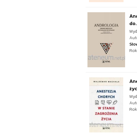
And
do.
Wyd
Aut
Sło
Rok
An
życ
Wyd
Aut
Rok