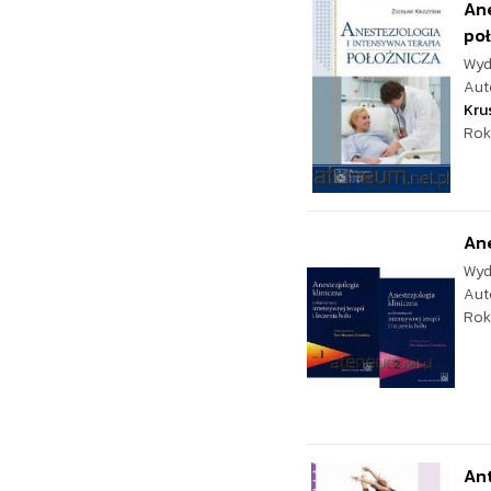
Ane
po
Wyd
Aut
Kru
Rok
Ane
Wyd
Aut
Rok
An