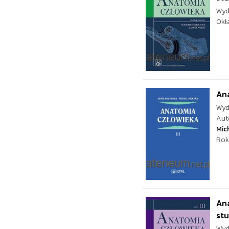
Wyd
Okł
Ana
Wyd
Aut
Mic
Rok
Ana
st
Wyd