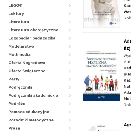
LEGO®
Kac
Was
Lektury
Rok
Literatura
Literatura obcojęzyczna
Logopedia i pedagogika
Ada
Modelarstwo
fiz
Multimedia
Wyd
Aut
Oferta Nagrodowa
Bed
Oferta Świąteczna
Błe
Party
Kaź
Nat
Podręczniki
Ada
Podręczniki akademickie
Mol
Podróże
Rok
Pomoce edukacyjne
Poradniki metodyczne
Agr
Prasa