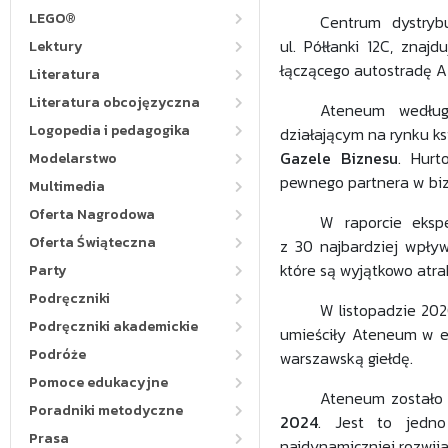
LEGO®
Centrum dystryb
ul. Półłanki 12C, znaj
Lektury
łączącego autostradę A
Literatura
Literatura obcojęzyczna
Ateneum według 
Logopedia i pedagogika
działającym na rynku ks
Gazele Biznesu
. Hurt
Modelarstwo
pewnego partnera w biz
Multimedia
Oferta Nagrodowa
W raporcie eksp
Oferta Świąteczna
z 30 najbardziej wpływ
które są wyjątkowo atra
Party
Podręczniki
W listopadzie 202
Podręczniki akademickie
umieściły Ateneum w el
Podróże
warszawską giełdę.
Pomoce edukacyjne
Ateneum został
Poradniki metodyczne
2024
. Jest to jedno
Prasa
najdynamiczniej rozwija