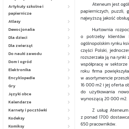
Ateneum jest ogól
Artykuły szkolne i
papierniczych, puzzli,
papiernicze
najwyższą jakość obsłu
Atlasy
Hurtownia rozpoc
Dewocjonalia
o potrzeby klientów 
Dla dzieci
ogólnopolskim rynku ksi
Dla zwierząt
części Polski, jednocz
Do nauki zawodu
rozszerzała ją na rynk
Dom i ogród
współpracę w sektorze 
Elektronika
roku firma powiększy
w asortymencie przeszł
Encyklopedie
16 000 m2 i jej oferta
Gry
do użytkowania nowo
Języki obce
wynoszącą 20 000 m2.
Kalendarze
Z usług Ateneum 
Karnety i pocztówki
z ponad 1700 dostawcam
Kodeksy
650 pracowników.
Komiksy