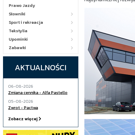
Prawo Jazdy
Słowniki
Sport i rekreacja
Tekstylia
Upominki
Zabawki
AKTUALNOŚCI
06-08-2026
Zmiana cennika - Alfa Pastello
05-08-2026
Zwrot - Pactwa
Zobacz więcej