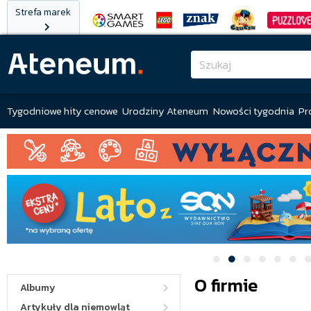
Strefa marek
Tygodniowe hity cenowe
Urodziny Ateneum
Nowości tygodnia
Pr
O firmie
Albumy
Artykuły dla niemowląt