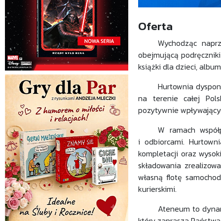
Oferta
Wychodząc naprz
obejmującą podręczniki 
książki dla dzieci, albu
Hurtownia dysponu
na terenie całej Pol
pozytywnie wpływającyc
W ramach współp
i odbiorcami. Hurtow
kompletacji oraz wyso
składowania zrealizow
własną flotę samochod
kurierskimi.
Ateneum to dynam
który zaprasza Państwa