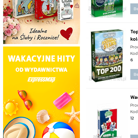
Be
Top
kol
Pro
Kod
6
Be
Wad
Pro
Kod
12