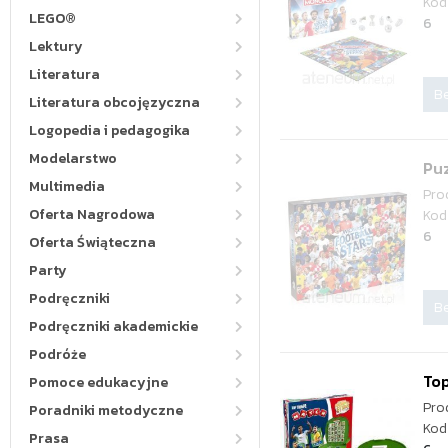
Kod
LEGO®
6
Lektury
Literatura
Be
Literatura obcojęzyczna
Logopedia i pedagogika
Modelarstwo
Puz
Multimedia
Pro
Oferta Nagrodowa
Kod
6
Oferta Świąteczna
Party
Podręczniki
Be
Podręczniki akademickie
Podróże
Top
Pomoce edukacyjne
Pro
Poradniki metodyczne
Kod
Prasa