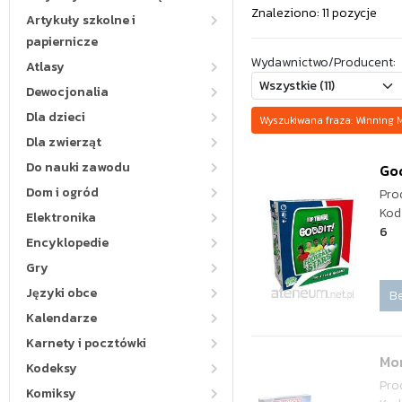
Znaleziono: 11 pozycje
Artykuły szkolne i
papiernicze
Wydawnictwo/Producent:
Atlasy
Dewocjonalia
Dla dzieci
Wyszukiwana fraza: Winning
Dla zwierząt
Do nauki zawodu
God
Dom i ogród
Pro
Kod
Elektronika
6
Encyklopedie
Gry
Języki obce
Be
Kalendarze
Karnety i pocztówki
Mon
Kodeksy
Pro
Komiksy