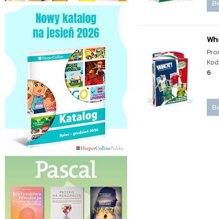
Be
Who
Pro
Kod
6
Be