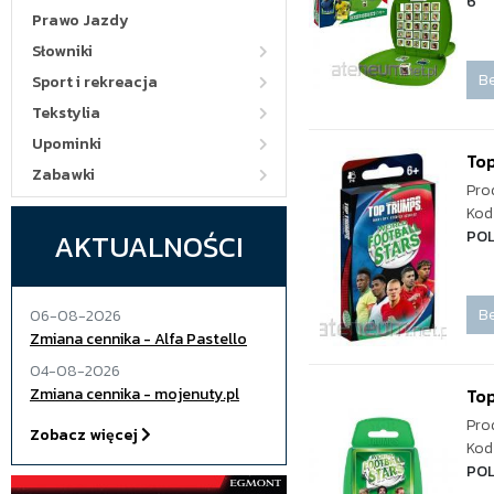
6
Prawo Jazdy
Słowniki
Be
Sport i rekreacja
Tekstylia
Upominki
Top
Zabawki
Pro
Kod
AKTUALNOŚCI
POL
Be
06-08-2026
Zmiana cennika - Alfa Pastello
04-08-2026
Zmiana cennika - mojenuty.pl
Top
Pro
Zobacz więcej
Kod
PO