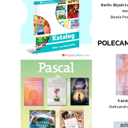
Berlin. Błyski 
mr
Beata Pom
POLECA
Każd
Aleksandr