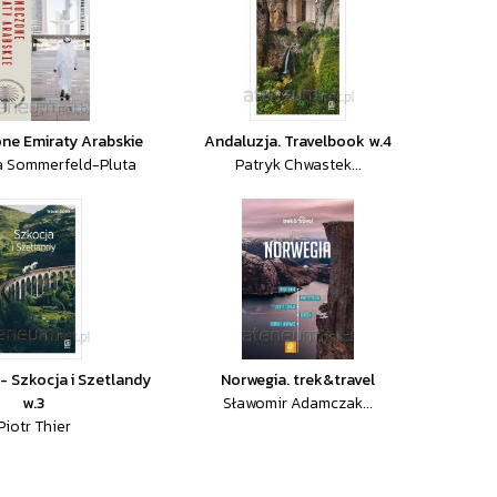
ne Emiraty Arabskie
Andaluzja. Travelbook w.4
a Sommerfeld-Pluta
Patryk Chwastek...
- Szkocja i Szetlandy
Norwegia. trek&travel
w.3
Sławomir Adamczak...
Piotr Thier