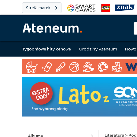
Strefa marek
Tygodniowe hity cenowe
Urodziny Ateneum
Nowoś
Literatura
>
Pod
Albumy