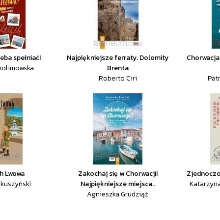
eba spełniać!
Najpiękniejsze ferraty. Dolomity
Chorwacja.
Skolimowska
Brenta
Roberto Ciri
Pat
h Lwowa
Zakochaj się w Chorwacji!
Zjednoczo
akuszyński
Najpiękniejsze miejsca..
Katarzyn
Agnieszka Grudziąż