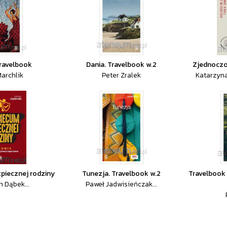
Travelbook
Dania. Travelbook w.2
Zjednoczo
archlik
Peter Zralek
Katarzyn
iecznej rodziny
Tunezja. Travelbook w.2
Travelbook 
 Dąbek...
Paweł Jadwisieńczak...