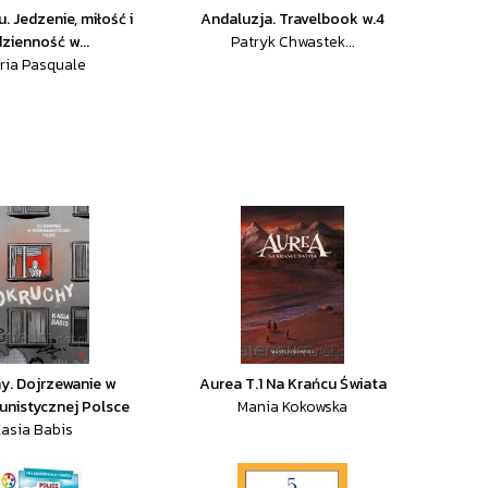
. Jedzenie, miłość i
Andaluzja. Travelbook w.4
zienność w...
Patryk Chwastek...
ria Pasquale
y. Dojrzewanie w
Aurea T.1 Na Krańcu Świata
nistycznej Polsce
Mania Kokowska
asia Babis