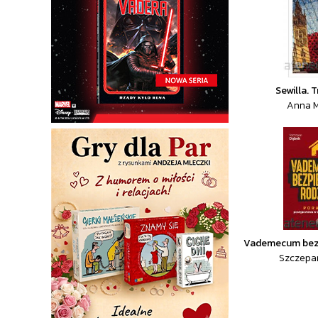
Sewilla. 
Anna M
Vademecum bezp
Szczepan