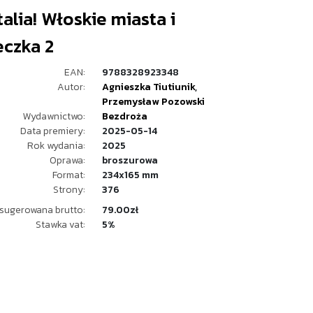
Italia! Włoskie miasta i
eczka 2
EAN:
9788328923348
Autor:
Agnieszka Tiutiunik
,
Przemysław Pozowski
Wydawnictwo:
Bezdroża
Data premiery:
2025-05-14
Rok wydania:
2025
Oprawa:
broszurowa
Format:
234x165 mm
Strony:
376
sugerowana brutto:
79.00zł
Stawka vat:
5%