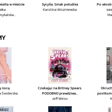
światła w mieście
Sycylia. Smak południa
Po włosku
oku
Karolina Wiszniewska
cod
ykalska...
Ma
MY
ą nocą
Czekając na Britney Spears.
Okruch
a Świderska
PODOBNO prawdziwa...
postkomu
Jeff Weiss
K