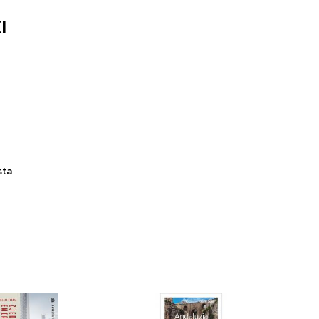
I
sta