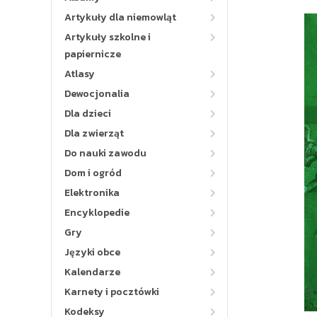
Artykuły dla niemowląt
Artykuły szkolne i
papiernicze
Atlasy
Dewocjonalia
Dla dzieci
Dla zwierząt
Do nauki zawodu
Dom i ogród
Elektronika
Encyklopedie
Gry
Języki obce
Kalendarze
Karnety i pocztówki
Kodeksy