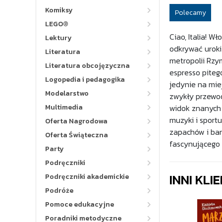
Komiksy
Polecamy
LEGO®
Ciao, Italia! W
Lektury
odkrywać uroki
Literatura
metropolii Rzy
Literatura obcojęzyczna
espresso piteg
Logopedia i pedagogika
jedynie na mie
Modelarstwo
zwykły przewodn
Multimedia
widok znanych 
muzyki i sportu
Oferta Nagrodowa
zapachów i bar
Oferta Świąteczna
fascynującego 
Party
Podręczniki
INNI KLI
Podręczniki akademickie
Podróże
Pomoce edukacyjne
Poradniki metodyczne