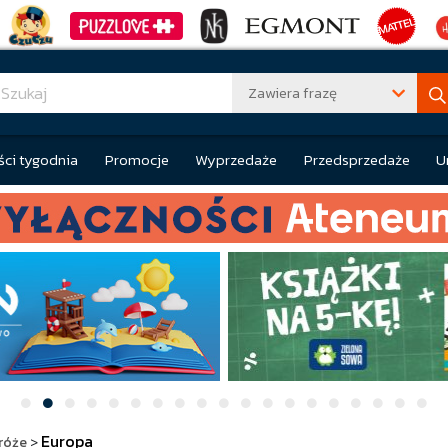
Zawiera frazę
ci tygodnia
Promocje
Wyprzedaże
Przedsprzedaże
U
Europa
róże
>