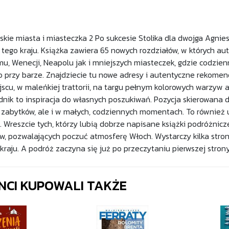
łoskie miasta i miasteczka 2 Po sukcesie Stolika dla dwojga Agnie
 tego kraju. Książka zawiera 65 nowych rozdziałów, w których a
mu, Wenecji, Neapolu jak i mniejszych miasteczek, gdzie codzien
o przy barze. Znajdziecie tu nowe adresy i autentyczne rekomen
jscu, w maleńkiej trattorii, na targu pełnym kolorowych warzyw 
ik to inspiracja do własnych poszukiwań. Pozycja skierowana do t
zabytków, ale i w małych, codziennych momentach. To również uk
. Wreszcie tych, którzy lubią dobrze napisane książki podróżnicze
w, pozwalających poczuć atmosferę Włoch. Wystarczy kilka stron
kraju. A podróż zaczyna się już po przeczytaniu pierwszej strony
ENCI KUPOWALI TAKŻE