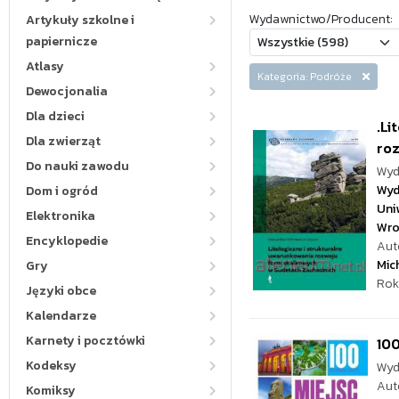
Wydawnictwo/Producent:
Artykuły szkolne i
papiernicze
Atlasy
Kategoria: Podróże
Dewocjonalia
Dla dzieci
.Li
Dla zwierząt
ro
Do nauki zawodu
Wyd
Wyd
Dom i ogród
Uni
Elektronika
Wro
Encyklopedie
Aut
Mic
Gry
Rok
Języki obce
Kalendarze
Karnety i pocztówki
100
Kodeksy
Wyd
Aut
Komiksy