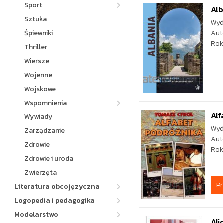
Sport
Alb
Sztuka
Wyd
Śpiewniki
Aut
Rok
Thriller
Wiersze
Wojenne
Wojskowe
Wspomnienia
Alf
Wywiady
Wyd
Zarządzanie
Aut
Zdrowie
Rok
Zdrowie i uroda
Zwierzęta
P
Literatura obcojęzyczna
Logopedia i pedagogika
Modelarstwo
Ali