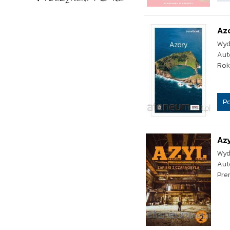
Azo
Wyd
Aut
Rok
P
Azy
Wyd
Aut
Pre