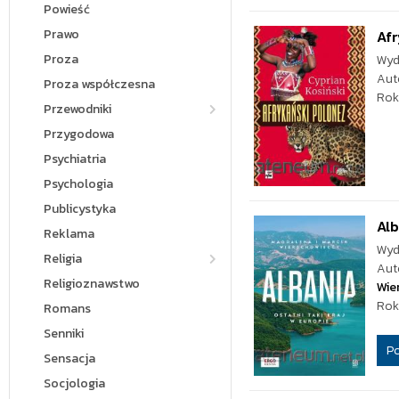
Powieść
Prawo
Afr
Proza
Wyd
Aut
Proza współczesna
Rok
Przewodniki
Przygodowa
Psychiatria
Psychologia
Publicystyka
Alb
Reklama
Wyd
Religia
Aut
Religioznawstwo
Wie
Rok
Romans
Senniki
P
Sensacja
Socjologia