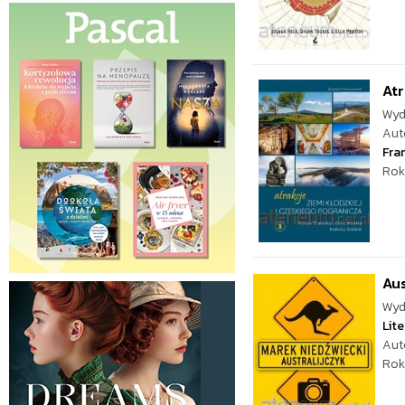
Atr
Wyd
Aut
Fra
Rok
Aus
Wyd
Lite
Aut
Rok