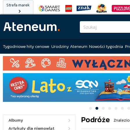
Strefa marek
Tygodniowe hity cenowe
Urodziny Ateneum
Nowości tygodnia
Pr
Podróże
Albumy
Znalezio
Artykuły dla niemowląt