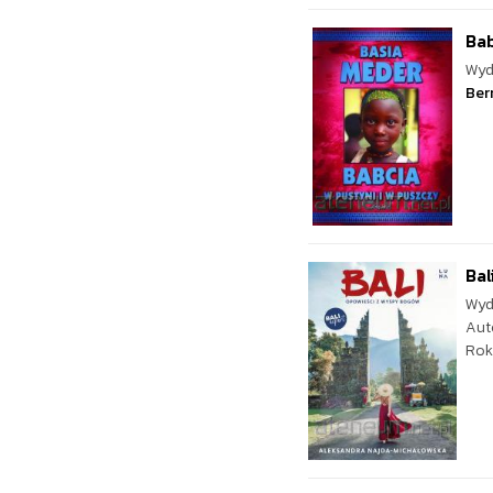
Bab
Wyd
Ber
Bal
Wyd
Aut
Rok