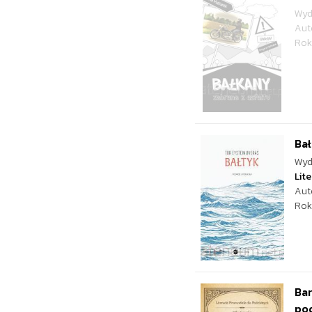
Wyd
Aut
Rok
Bał
Wyd
Lite
Aut
Rok
Bar
po