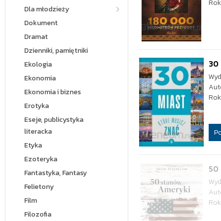
Rok
Dla młodzieży
Dokument
Dramat
Dzienniki, pamiętniki
30 
Ekologia
Wyd
Ekonomia
Aut
Ekonomia i biznes
Rok
Erotyka
Eseje, publicystyka
literacka
P
Etyka
Ezoteryka
50
Fantastyka, Fantasy
Wyd
Felietony
Aut
Film
Rok
Filozofia