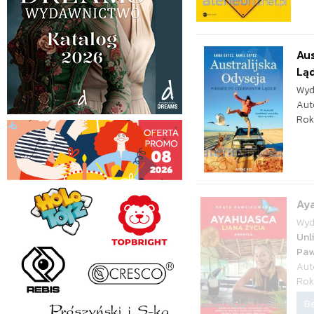
Aus
Lą
Wyd
Aut
Rok
Aya
Wyd
Unl
Paw
Aut
Rok
Be