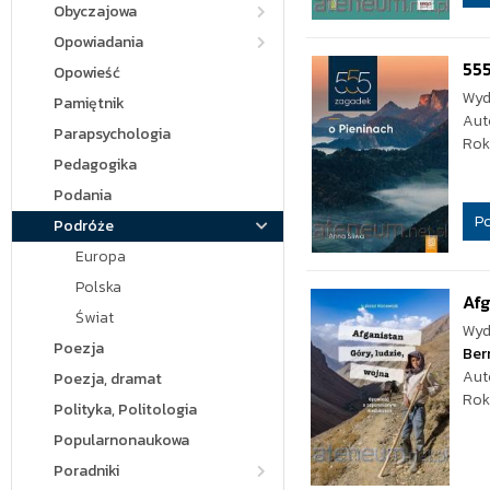
Obyczajowa
Opowiadania
555
Opowieść
Wyd
Pamiętnik
Aut
Parapsychologia
Rok
Pedagogika
Podania
P
Podróże
Europa
Polska
Afg
Świat
Wyd
Poezja
Ber
Aut
Poezja, dramat
Rok
Polityka, Politologia
Popularnonaukowa
Poradniki