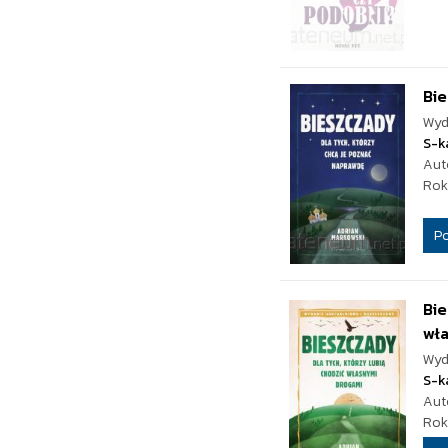
Bie
Wyd
S-k
Aut
Rok
P
Bie
wł
Wyd
S-k
Aut
Rok