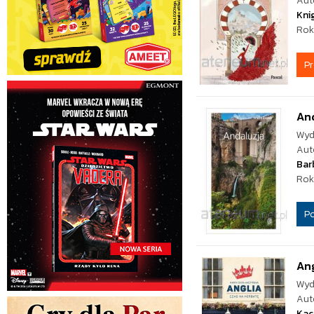
Aut
Kni
Rok
P
And
Wyd
Aut
Bar
Rok
P
Ang
Wyd
Aut
Kac