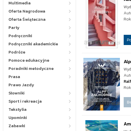
Multimedia
Wyd
Oferta Nagrodowa
Aut
Rok
Oferta Świąteczna
Party
Podręczniki
P
Podręczniki akademickie
Podróże
Pomoce edukacyjne
Alp
Poradniki metodyczne
Wyd
Aut
Prasa
Ral
Prawo Jazdy
Rok
Słowniki
Sport i rekreacja
Be
Tekstylia
Upominki
Am
Zabawki