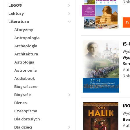
Rok
LEGO®
Lektury
Literatura
P
Aforyzmy
Antropologia
15-
Archeologia
Wyd
Architektura
Wyd
Astrologia
Ser
Aut
Astronomia
Rok
Audiobook
Biograficzne
Biografie
Biznes
18
Czasopisma
Wyd
Dla dorosłych
Ber
Aut
Dla dzieci