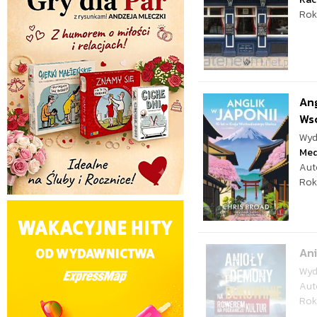
Rok
Ang
Ws
Wyd
Med
Aut
Rok
Ani
Wyd
Aut
Rok