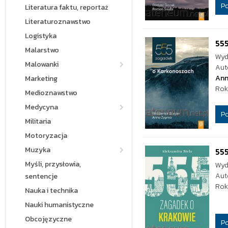
P
Literatura faktu, reportaż
Literaturoznawstwo
Logistyka
55
Malarstwo
Wyd
Malowanki
Aut
Ann
Marketing
Rok
Medioznawstwo
Medycyna
P
Militaria
Motoryzacja
Muzyka
555
Myśli, przysłowia,
Wyd
Aut
sentencje
Rok
Nauka i technika
Nauki humanistyczne
Obcojęzyczne
P