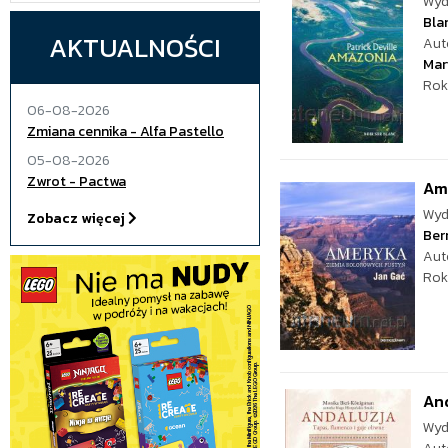
Wyd
Bla
AKTUALNOŚCI
Aut
Mar
Rok
06-08-2026
Zmiana cennika - Alfa Pastello
05-08-2026
Zwrot - Pactwa
Am
Wyd
Zobacz więcej
Ber
Aut
Rok
And
Wyd