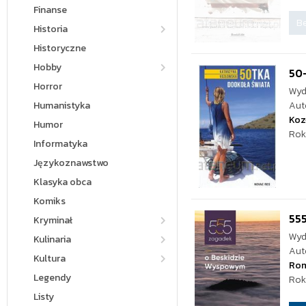
Finanse
Be
Historia
Historyczne
Hobby
50-
Horror
Wyd
Humanistyka
Aut
Koz
Humor
Rok
Informatyka
Językoznawstwo
Klasyka obca
Komiks
55
Kryminał
Wyd
Kulinaria
Aut
Kultura
Rom
Legendy
Rok
Listy