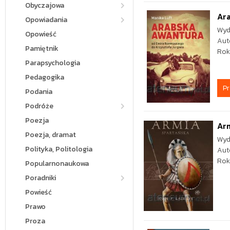
Obyczajowa
Ar
Opowiadania
Wyd
Opowieść
Aut
Pamiętnik
Rok
Parapsychologia
Pedagogika
P
Podania
Podróże
Poezja
Arm
Poezja, dramat
Wyd
Polityka, Politologia
Aut
Rok
Popularnonaukowa
Poradniki
Powieść
Prawo
Proza