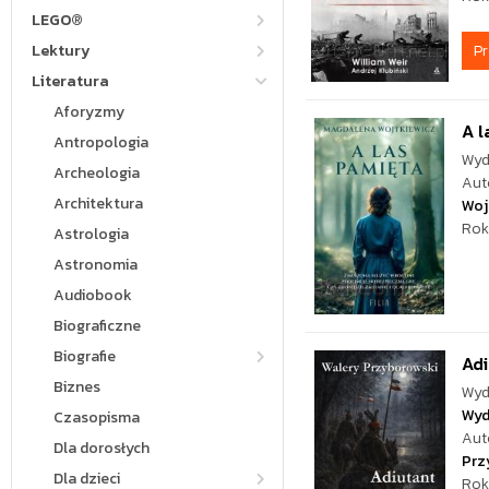
LEGO®
P
Lektury
Literatura
Aforyzmy
A l
Antropologia
Wyd
Archeologia
Aut
Architektura
Woj
Rok
Astrologia
Astronomia
Audiobook
Biograficzne
Biografie
Ad
Biznes
Wyd
Wyd
Czasopisma
Aut
Dla dorosłych
Prz
Dla dzieci
Rok