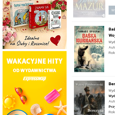
W
Baś
Woj
Wyd
Aut
Rok
Ber
Wyd
Wyd
Aut
Prz
Rok