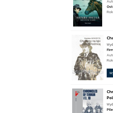
Aut
Ost
Rok
Ch
Wyd
Fir
Aut
Rok
W
Chr
Po
Wyd
Pil