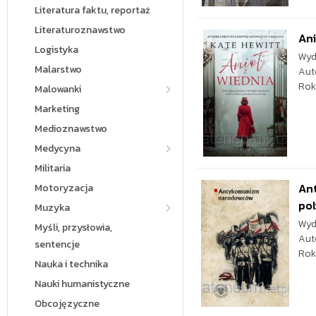
Literatura faktu, reportaż
Literaturoznawstwo
Ani
Logistyka
Wyd
Malarstwo
Aut
Rok
Malowanki
Marketing
Medioznawstwo
Medycyna
Militaria
An
Motoryzacja
pol
Muzyka
Wyd
Myśli, przysłowia,
Aut
sentencje
Rok
Nauka i technika
Nauki humanistyczne
Obcojęzyczne