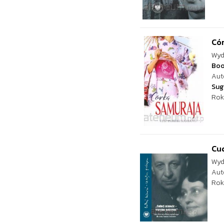
Có
Wyd
Bo
Aut
Sug
Rok
Cu
Wyd
Aut
Rok