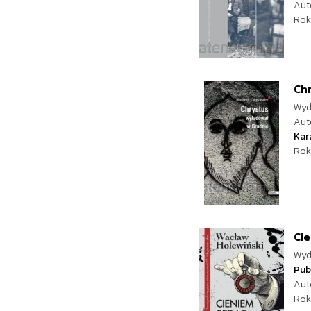
Aut
Rok
Chr
Wyd
Aut
Kar
Rok
Cie
Wyd
Pub
Aut
Rok