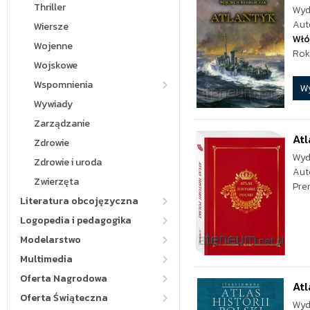
Thriller
Wyd
Aut
Wiersze
Włó
Wojenne
Rok
Wojskowe
Wspomnienia
W
Wywiady
Zarządzanie
Atl
Zdrowie
Wyd
Zdrowie i uroda
Aut
Zwierzęta
Pre
Literatura obcojęzyczna
Logopedia i pedagogika
Modelarstwo
Multimedia
Oferta Nagrodowa
Atl
Oferta Świąteczna
Wyd