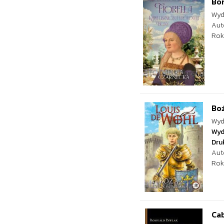
Bon
Wyd
Aut
Rok
Bo
Wyd
Wyd
Dru
Aut
Rok
Cab