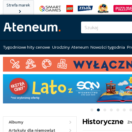
Strefa marek
Tygodniowe hity cenowe
Urodziny Ateneum
Nowości tygodnia
Pr
Historyczne
Albumy
Zn
Artykuły dla niemowląt