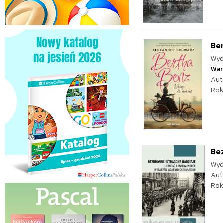
Be
Wyd
War
Aut
Rok
Bez
Wyd
Aut
Rok