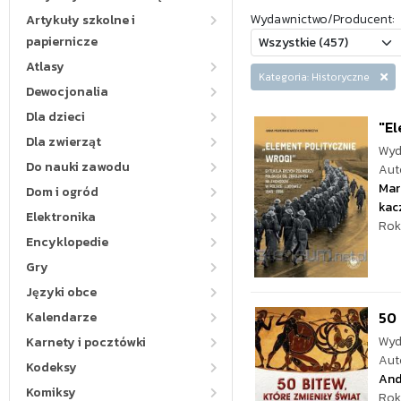
Wydawnictwo/Producent:
Artykuły szkolne i
papiernicze
Atlasy
Kategoria: Historyczne
Dewocjonalia
Dla dzieci
"El
Dla zwierząt
Wyd
Do nauki zawodu
Aut
Mar
Dom i ogród
kac
Elektronika
Rok
Encyklopedie
Gry
Języki obce
50 
Kalendarze
Wyd
Karnety i pocztówki
Aut
Kodeksy
And
Komiksy
Rok