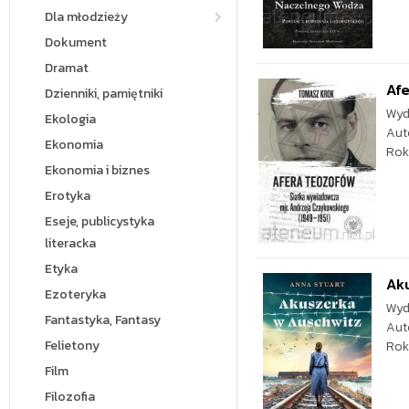
Dla młodzieży
Dokument
Dramat
Afe
Dzienniki, pamiętniki
Wyd
Ekologia
Aut
Ekonomia
Rok
Ekonomia i biznes
Erotyka
Eseje, publicystyka
literacka
Etyka
Ak
Ezoteryka
Wyd
Fantastyka, Fantasy
Aut
Felietony
Rok
Film
Filozofia