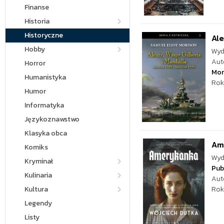
Finanse
Historia
Historyczne
Ale
Hobby
Wyd
Aut
Horror
Mor
Humanistyka
Rok
Humor
Informatyka
Językoznawstwo
Klasyka obca
Am
Komiks
Wyd
Kryminał
Pub
Kulinaria
Aut
Kultura
Rok
Legendy
Listy