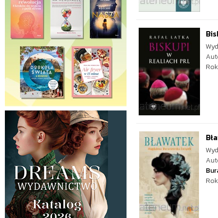
Bis
Wyd
Aut
Rok
Bł
Wyd
Aut
Bur
Rok