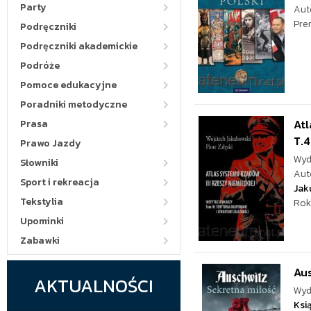
Party
Aut
Pre
Podręczniki
Podręczniki akademickie
Podróże
Pomoce edukacyjne
Poradniki metodyczne
Atl
Prasa
T.4
Prawo Jazdy
Wyd
Słowniki
Aut
Sport i rekreacja
Jak
Tekstylia
Rok
Upominki
Zabawki
Aus
AKTUALNOŚCI
Wyd
Ksi