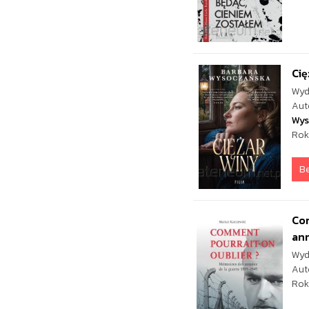
Cię
Wyd
Aut
Wys
Rok
Be
Co
ann
Wyd
Aut
Rok