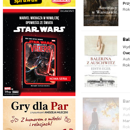
Prz
Rok
Bal
Wyd
Ow
Aut
Rok
Bar
Wyd
Aut
Man
Rok