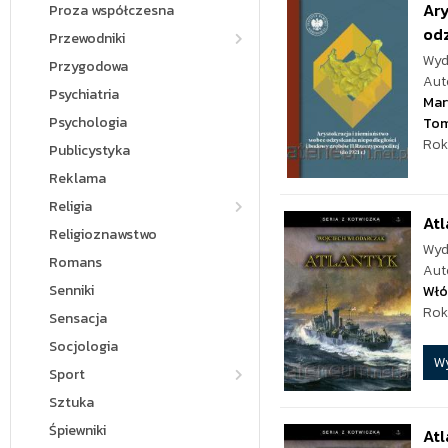
Ary
Proza współczesna
odz
Przewodniki
Wyd
Przygodowa
Aut
Psychiatria
Mar
Psychologia
Tom
Rok
Publicystyka
Reklama
Religia
Atl
Religioznawstwo
Wyd
Romans
Aut
Senniki
Włó
Rok
Sensacja
Socjologia
W
Sport
Sztuka
Śpiewniki
At