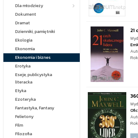
Dla młodzieży
Dokument
Dramat
21 
Dzienniki, pamiętniki
Wyd
Ekologia
Em
Ekonomia
Aut
Ekonomia i biznes
Rok
Erotyka
Eseje, publicystyka
literacka
Etyka
360
Ezoteryka
Wyd
Fantastyka, Fantasy
Ofi
Felietony
Aut
Rok
Film
Filozofia