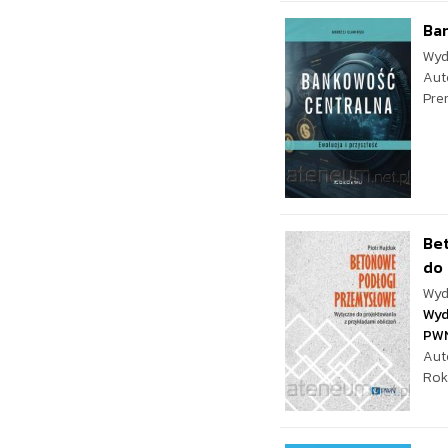
Ban
Wyd
Aut
Pre
Be
do 
Wyd
Wyd
PW
Aut
Rok