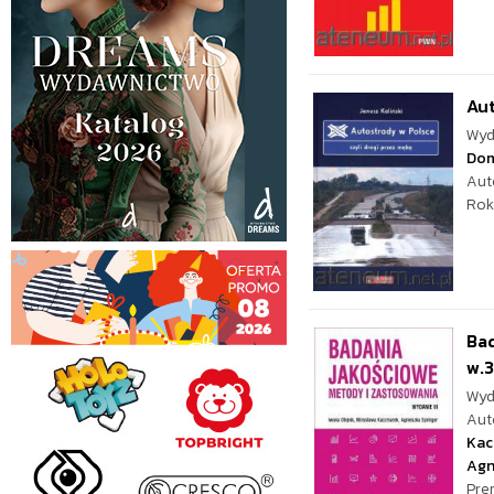
Aut
Wyd
Dom
Aut
Rok
Bad
w.3
Wyd
Aut
Kac
Agn
Pre