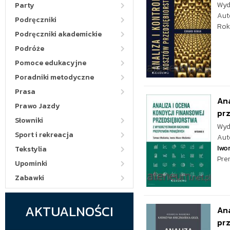
Wyd
Party
Aut
Podręczniki
Rok
Podręczniki akademickie
Podróże
Pomoce edukacyjne
Poradniki metodyczne
Prasa
Ana
Prawo Jazdy
prz
Słowniki
Wyd
Sport i rekreacja
Aut
Iwo
Tekstylia
Pre
Upominki
Zabawki
AKTUALNOŚCI
Ana
prz