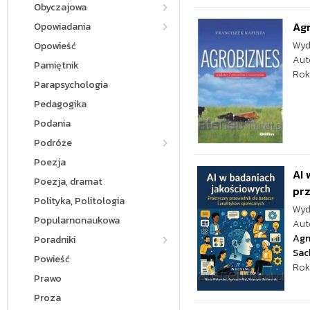
Obyczajowa
Agr
Opowiadania
Wyd
Opowieść
Aut
Pamiętnik
Rok
Parapsychologia
Pedagogika
Podania
Podróże
Poezja
AI 
Poezja, dramat
pr
Polityka, Politologia
Wyd
Popularnonaukowa
Aut
Agn
Poradniki
Sac
Powieść
Rok
Prawo
Proza