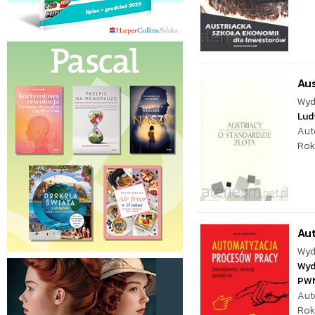
Aus
Wyd
Lud
Aut
Rok
Au
Wyd
Wyd
PW
Aut
Rok