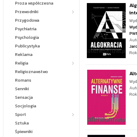
Proza współczesna
Alg
Przewodniki
int
Przygodowa
Wyd
Wyd
Psychiatria
PW
Psychologia
Aut
Publicystyka
Jar
Rok
Reklama
Religia
Religioznawstwo
Alt
Romans
Wyd
Aut
Senniki
Rok
Sensacja
Socjologia
Sport
Sztuka
Śpiewniki