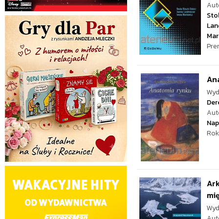
Aut
Sto
Lan
Mar
Pre
An
Wyd
Der
Aut
Nap
Rok
Ar
mi
Wyd
Aut