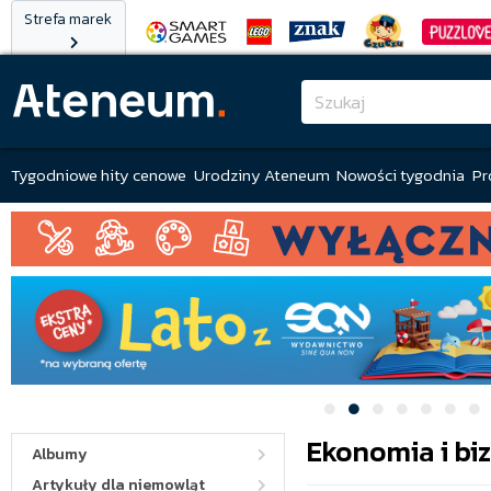
Strefa marek
Tygodniowe hity cenowe
Urodziny Ateneum
Nowości tygodnia
Pr
Ekonomia i bi
Albumy
Artykuły dla niemowląt