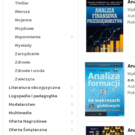
Ana
Thriller
Wyd
Wiersze
Aut
Wojenne
Rok
Wojskowe
Wspomnienia
Wywiady
Zarządzanie
Zdrowie
Ana
Zdrowie i uroda
Wyd
Zwierzęta
o.o.
Aut
Literatura obcojęzyczna
Rok
Logopedia i pedagogika
Modelarstwo
Multimedia
Oferta Nagrodowa
Ana
Oferta Świąteczna