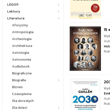
LEGO®
Lektury
Literatura
Aforyzmy
15 
Antropologia
Wyd
Archeologia
Aut
Architektura
Hol
Rok
Astrologia
Astronomia
Audiobook
Biograficzne
Biografie
203
Biznes
Wyd
Em
Czasopisma
Aut
Dla dorosłych
Rok
Dla dzieci