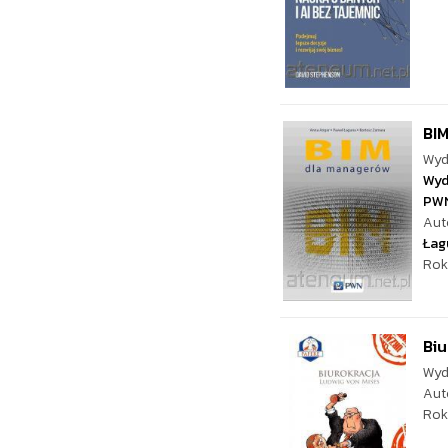
BI
Wyd
Wyd
PW
Aut
Łag
Rok
Biu
Wyd
Aut
Rok