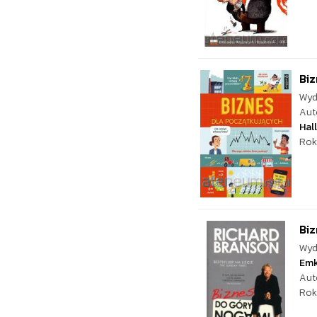
Biz
Wyd
Aut
Hall
Rok
Bi
Wyd
Em
Aut
Rok