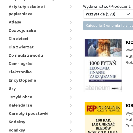
Wydawnictwo/Producent:
Artykuły szkolne i
papiernicze
Atlasy
Kategoria: Ekonomia i biz
Dewocjonalia
Dla dzieci
100
Dla zwierząt
Wyd
Do nauki zawodu
Aut
Rok
Dom i ogród
Elektronika
Encyklopedie
Gry
Języki obce
108
Kalendarze
Wyd
Karnety i pocztówki
Aut
Kodeksy
Pre
Komiksy