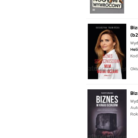
Bi
(b2
Wyd
Hel
Kod
Okł
Biz
Wyd
Aut
Rok