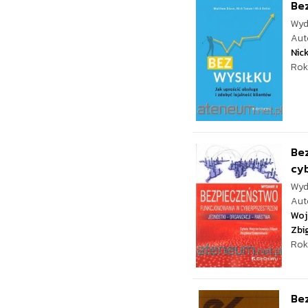
Bez
Wyd
Aut
Nic
Rok
Be
cy
Wyd
Aut
Woj
Zbi
Rok
Be