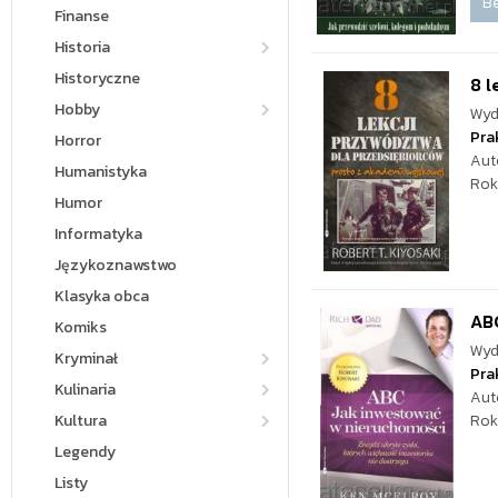
Be
Finanse
Historia
Historyczne
8 l
Hobby
Wyd
Pra
Horror
Aut
Humanistyka
Rok
Humor
Informatyka
Językoznawstwo
Klasyka obca
ABC
Komiks
Wyd
Kryminał
Pra
Kulinaria
Aut
Kultura
Rok
Legendy
Listy