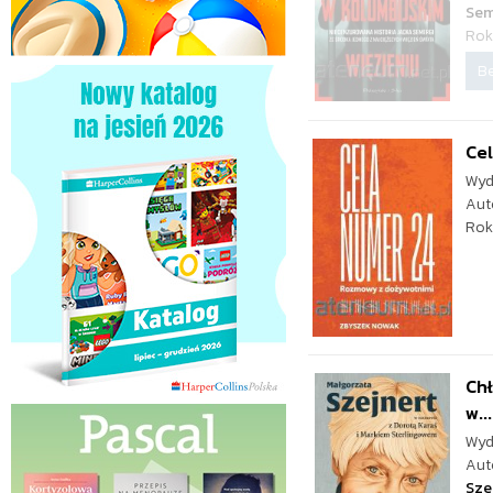
Sem
Rok
Be
Cel
Wyd
Aut
Rok
Chł
w...
Wyd
Aut
Sze