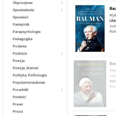
Obyczajowa
Ba
Opowiadania
Wyd
Opowieść
Lite
Pamiętnik
Aut
Rok
Parapsychologia
Pedagogika
Podania
Podróże
Poezja
Be
Poezja, dramat
Wyd
Polityka, Politologia
Aut
Pet
Popularnonaukowa
Rok
Poradniki
Powieść
Prawo
Proza