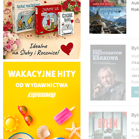
Aut
Rok
By
Wyd
Aka
Aut
Jac
Rok
N
Był
Wyd
S-k
Aut