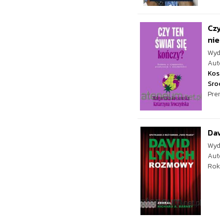
Czy
nie
Wyd
Aut
Kos
Sro
Pre
Da
Wyd
Aut
Rok