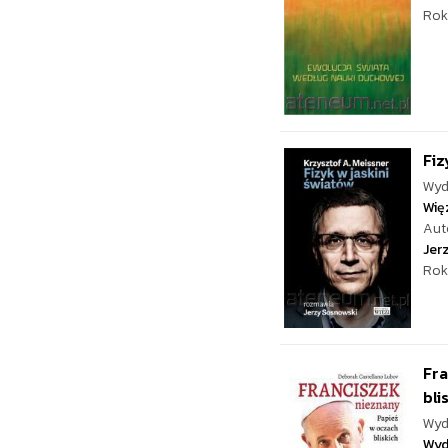
Rok
Fiz
Wyd
Wię
Aut
Jer
Rok
Fra
bli
Wyd
Wyd