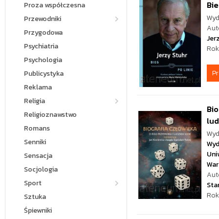
Bie
Proza współczesna
Wyd
Przewodniki
Aut
Przygodowa
Jer
Psychiatria
Rok
Psychologia
P
Publicystyka
Reklama
Religia
Bio
Religioznawstwo
lud
Romans
Wyd
Senniki
Wyd
Uni
Sensacja
War
Socjologia
Aut
Sport
Sta
Rok
Sztuka
Śpiewniki