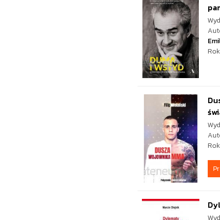
pa
Wyd
Aut
Emi
Rok
Du
św
Wyd
Aut
Rok
P
Dy
Wyd