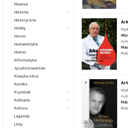
Finanse
Historia
Historyczne
Ark
Hobby
Wyd
Wiz
Horror
Aut
Humanistyka
Mac
Humor
Rok
Informatyka
Językoznawstwo
Klasyka obca
Art
Komiks
Wyd
Kryminał
Aut
Kulinaria
Mal
Kultura
Rok
Legendy
Listy