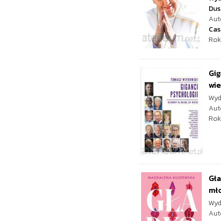
Dus
Aut
Cas
Rok
Gig
wi
Wyd
Aut
Rok
Gła
mło
Wyd
Aut