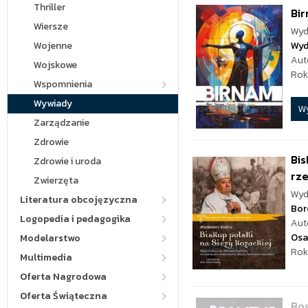
Thriller
Bi
Wiersze
Wyd
Wojenne
Wyd
Aut
Wojskowe
Rok
Wspomnienia
Wywiady
W
Zarządzanie
Zdrowie
Bis
Zdrowie i uroda
rze
Zwierzęta
Wyd
Literatura obcojęzyczna
Bor
Logopedia i pedagogika
Aut
Osa
Modelarstwo
Rok
Multimedia
Oferta Nagrodowa
Oferta Świąteczna
Bog