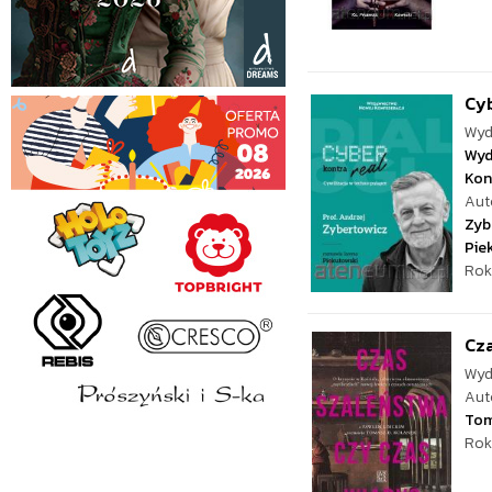
Cyb
Wyd
Wyd
Kon
Aut
Zyb
Pie
Rok
Cza
Wyd
Aut
Tom
Rok