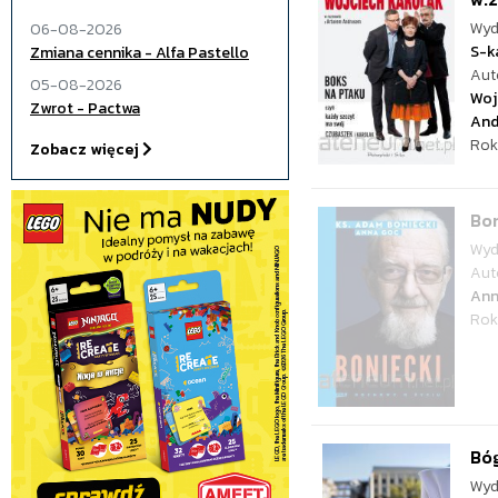
Wyd
06-08-2026
S-k
Zmiana cennika - Alfa Pastello
Aut
05-08-2026
Woj
Zwrot - Pactwa
And
Rok
Zobacz więcej
Bon
Wyd
Aut
Ann
Rok
Bóg
Wyd