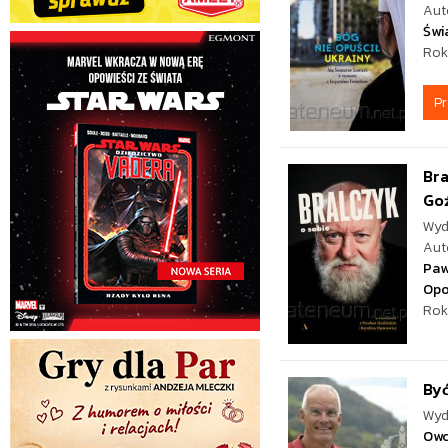
Aut
Świ
Rok
P
Bra
Goź
Wyd
Aut
Paw
Opo
Rok
By
Wyd
Ow