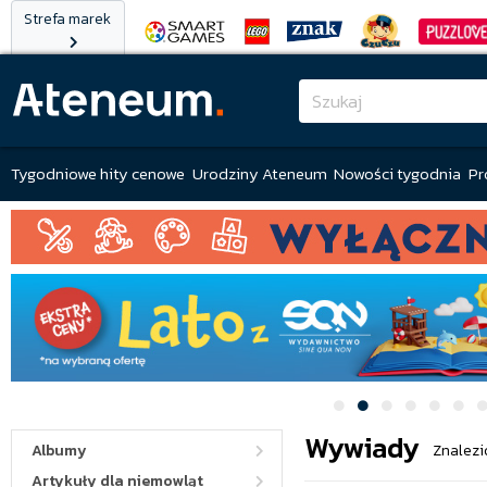
Strefa marek
Tygodniowe hity cenowe
Urodziny Ateneum
Nowości tygodnia
Pr
Wywiady
Albumy
Znalezi
Artykuły dla niemowląt