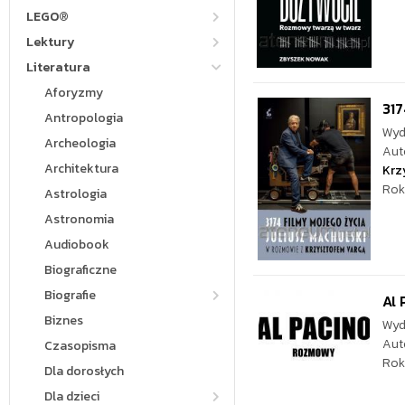
LEGO®
Lektury
Literatura
Aforyzmy
317
Antropologia
Wyd
Archeologia
Aut
Architektura
Krz
Rok
Astrologia
Astronomia
Audiobook
Biograficzne
Biografie
Al
Biznes
Wyd
Aut
Czasopisma
Rok
Dla dorosłych
Dla dzieci