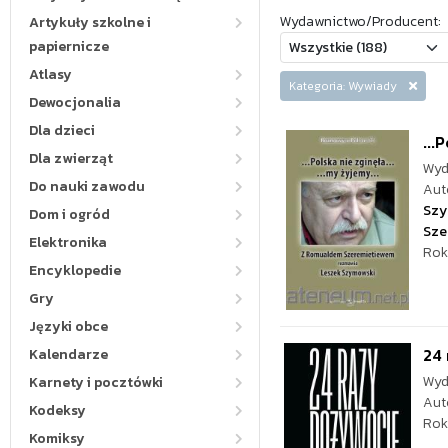
Wydawnictwo/Producent:
Artykuły szkolne i
papiernicze
Atlasy
Kategoria: Wywiady
Dewocjonalia
Dla dzieci
...
Dla zwierząt
Wyd
Do nauki zawodu
Aut
Szy
Dom i ogród
Sze
Elektronika
Rok
Encyklopedie
Gry
Języki obce
24
Kalendarze
Wyd
Karnety i pocztówki
Aut
Kodeksy
Rok
Komiksy