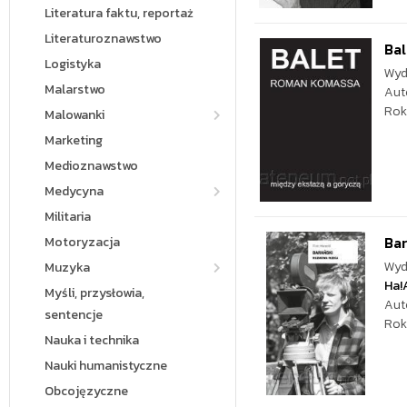
Literatura faktu, reportaż
Literaturoznawstwo
Bal
Logistyka
Wyd
Malarstwo
Aut
Rok
Malowanki
Marketing
Medioznawstwo
Medycyna
Militaria
Ba
Motoryzacja
Wyd
Muzyka
Ha!
Myśli, przysłowia,
Aut
sentencje
Rok
Nauka i technika
Nauki humanistyczne
Obcojęzyczne