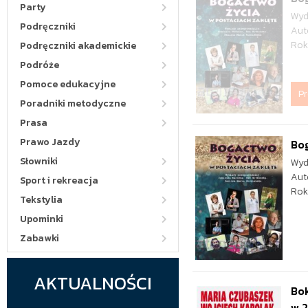
Party
Wyd
Podręczniki
Aut
Rok
Podręczniki akademickie
Podróże
Pomoce edukacyjne
P
Poradniki metodyczne
Prasa
Prawo Jazdy
Bog
Słowniki
Wyd
Aut
Sport i rekreacja
Rok
Tekstylia
Upominki
Zabawki
AKTUALNOŚCI
Bok
w.