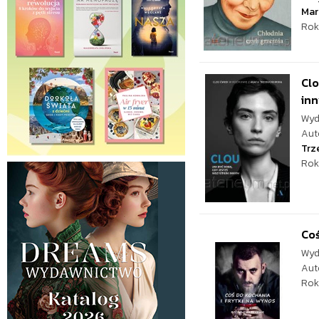
Mar
Rok
Clo
in
Wyd
Aut
Trz
Rok
Coś
Wyd
Aut
Rok