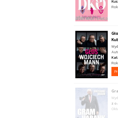
Kus
Rok
Gło
Kub
Wyd
Aut
Kat
Rok
P
Gr
Wyd
z o.
Okł