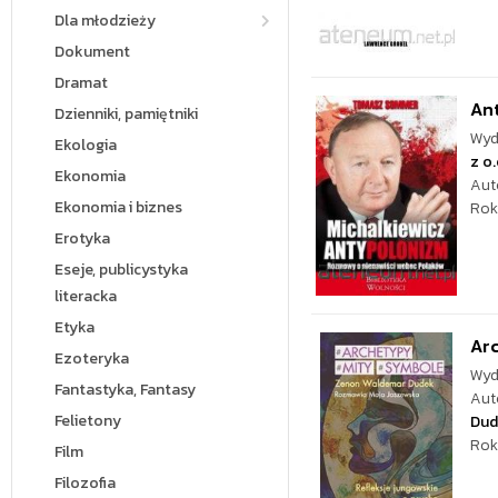
Dla młodzieży
Dokument
Dramat
An
Dzienniki, pamiętniki
Wyd
Ekologia
z o.
Ekonomia
Aut
Ekonomia i biznes
Rok
Erotyka
Eseje, publicystyka
literacka
Etyka
Arc
Ezoteryka
Wyd
Fantastyka, Fantasy
Aut
Felietony
Dud
Rok
Film
Filozofia