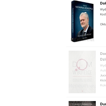
Do
Wyd
Kod
Okł
Do
Dzi
Wyd
Aut
Juc
Kic
Rok
Dum