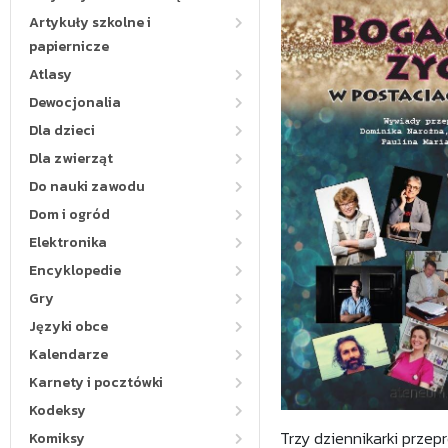
Artykuły szkolne i
papiernicze
Atlasy
Dewocjonalia
Dla dzieci
Dla zwierząt
Do nauki zawodu
Dom i ogród
Elektronika
Encyklopedie
Gry
Języki obce
Kalendarze
Karnety i pocztówki
Kodeksy
Trzy dziennikarki przep
Komiksy