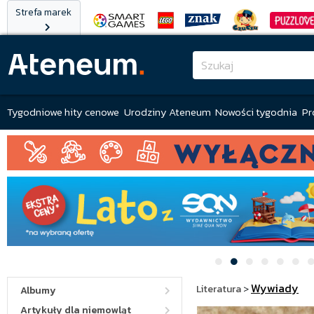
Strefa marek
Tygodniowe hity cenowe
Urodziny Ateneum
Nowości tygodnia
Pr
Wywiady
Literatura
>
Albumy
Artykuły dla niemowląt