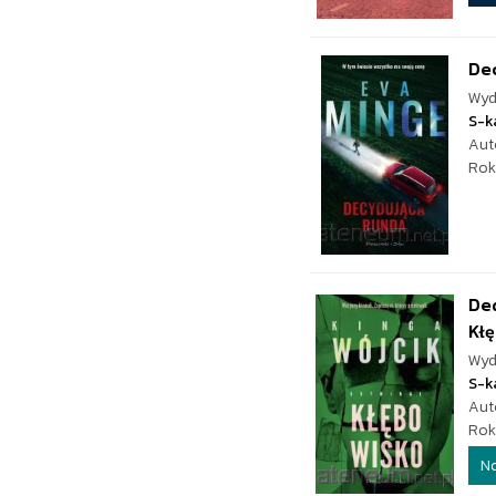
De
Wyd
S-k
Aut
Rok
De
Kł
Wyd
S-k
Aut
Rok
N