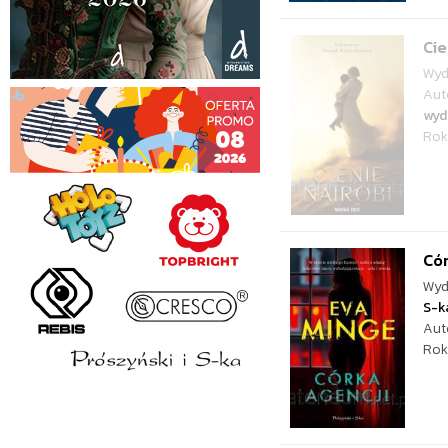
Cie
Wyd
Aut
wyd
Rok
Cór
Wyd
S-k
Aut
Rok