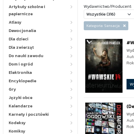
Wydawnictwo/Producent:
Artykuły szkolne i
papiernicze
Atlasy
Kategoria: Sensacja
Dewocjonalia
Dla dzieci
#W
Dla zwierząt
Wyd
Do nauki zawodu
Aut
Rok
Dom i ogród
Elektronika
Encyklopedie
W
Gry
Języki obce
(De
Kalendarze
Wyd
Karnety i pocztówki
Aut
Kodeksy
Rok
Komiksy