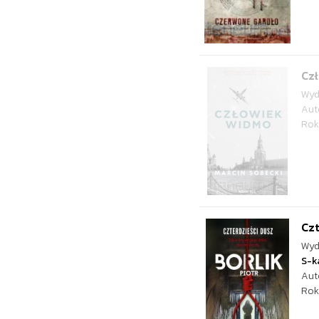
Cz
Wyd
Aut
Rok
Czt
Wyd
S-k
Aut
Rok