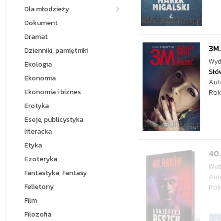
Dla młodzieży
Dokument
Dramat
3M.
Dzienniki, pamiętniki
Wyd
Ekologia
Słó
Ekonomia
Aut
Ekonomia i biznes
Rok
Erotyka
Eseje, publicystyka
literacka
Etyka
40.
Ezoteryka
Wyd
Fantastyka, Fantasy
Aut
Felietony
Rok
Film
Filozofia