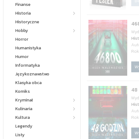
Be
Finanse
Historia
Historyczne
46
Hobby
Wyd
Hist
Horror
Aut
Humanistyka
Rok
Humor
Informatyka
W
Językoznawstwo
Klasyka obca
48
Komiks
Wyd
Kryminał
Hist
Kulinaria
Aut
Kultura
Rok
Legendy
W
Listy