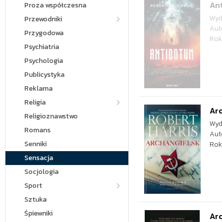
An
Proza współczesna
Wyd
Przewodniki
Aut
Przygodowa
Rok
Psychiatria
Psychologia
Publicystyka
Reklama
Religia
Ar
Religioznawstwo
Wyd
Romans
Aut
Senniki
Rok
Sensacja
Socjologia
Sport
Sztuka
Śpiewniki
Ar