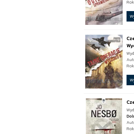
Rok
W
Cz
Wyd
Wyd
Aut
Rok
W
Cz
Wyd
Dol
Aut
Rok