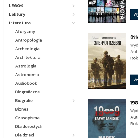
LEGO®
W
Lektury
Literatura
Aforyzmy
(Ni
Antropologia
Wyd
Archeologia
Aut
Architektura
Rok
Astrologia
Astronomia
W
Audiobook
Biograficzne
Biografie
19
Biznes
Wyd
Aut
Czasopisma
Rok
Dla dorosłych
Dla dzieci