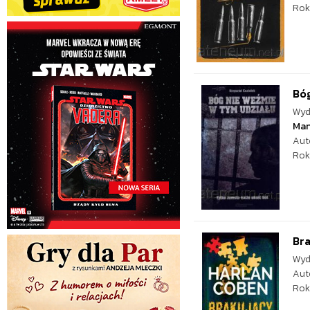
Rok
Bóg
Wyd
Man
Aut
Rok
Br
Wyd
Aut
Rok