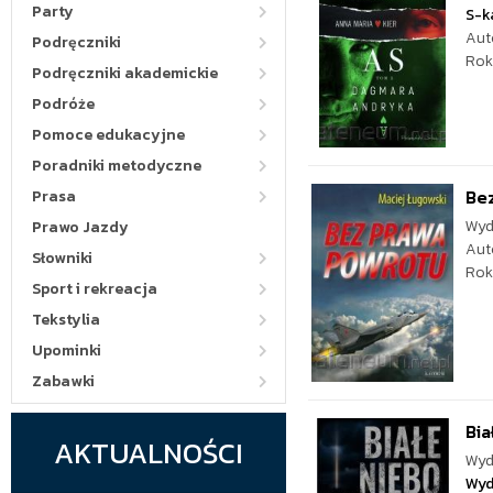
Party
S-k
Aut
Podręczniki
Rok
Podręczniki akademickie
Podróże
Pomoce edukacyjne
Poradniki metodyczne
Be
Prasa
Wyd
Prawo Jazdy
Aut
Słowniki
Rok
Sport i rekreacja
Tekstylia
Upominki
Zabawki
Bia
AKTUALNOŚCI
Wyd
Wyd