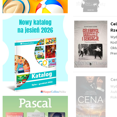
Cel
Rz
Wyd
Kod
Okł
Pre
Cen
Wyd
Aut
Rok