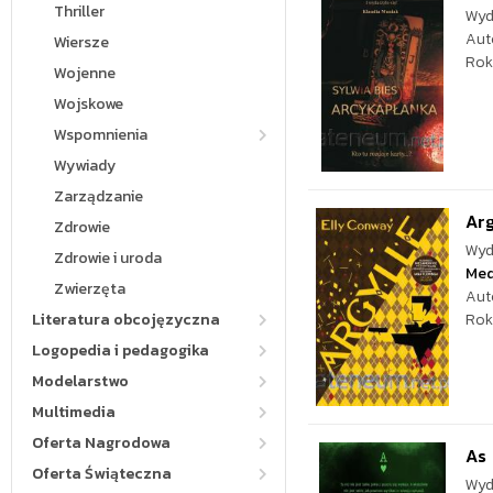
Thriller
Wyd
Aut
Wiersze
Rok
Wojenne
Wojskowe
Wspomnienia
Wywiady
Zarządzanie
Arg
Zdrowie
Wyd
Zdrowie i uroda
Med
Zwierzęta
Aut
Literatura obcojęzyczna
Rok
Logopedia i pedagogika
Modelarstwo
Multimedia
Oferta Nagrodowa
As
Oferta Świąteczna
Wyd