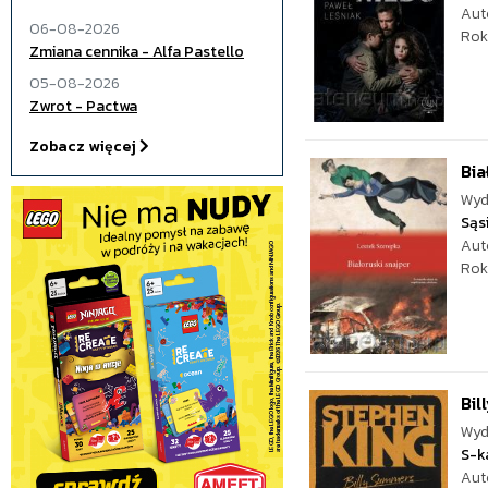
Aut
06-08-2026
Rok
Zmiana cennika - Alfa Pastello
05-08-2026
Zwrot - Pactwa
Zobacz więcej
Bia
Wyd
Sąs
Aut
Rok
Bi
Wyd
S-k
Aut