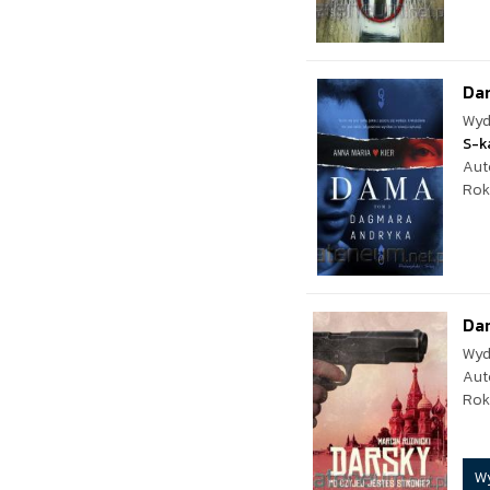
Da
Wyd
S-k
Aut
Rok
Dar
Wyd
Aut
Rok
W