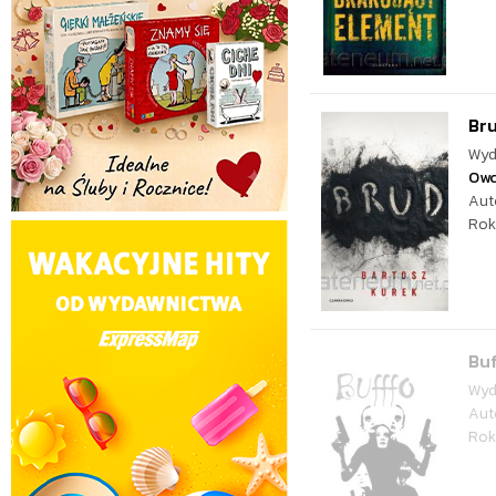
Br
Wyd
Ow
Aut
Rok
Buf
Wyd
Aut
Rok