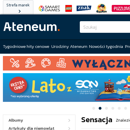
Strefa marek
Tygodniowe hity cenowe
Urodziny Ateneum
Nowości tygodnia
Pr
Sensacja
Albumy
Znalezi
Artykuły dla niemowląt