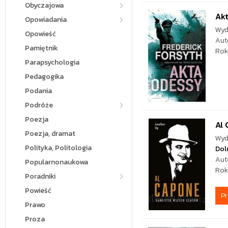
Obyczajowa
Ak
Opowiadania
Wyd
Opowieść
Aut
Pamiętnik
Rok
Parapsychologia
Pedagogika
Podania
Podróże
Poezja
Al
Poezja, dramat
Wyd
Polityka, Politologia
Dol
Aut
Popularnonaukowa
Rok
Poradniki
Powieść
P
Prawo
Proza