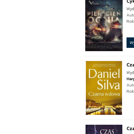
Cyk
Wyd
Aut
Rok
W
Cz
Wyd
Har
Aut
Rok
Cz