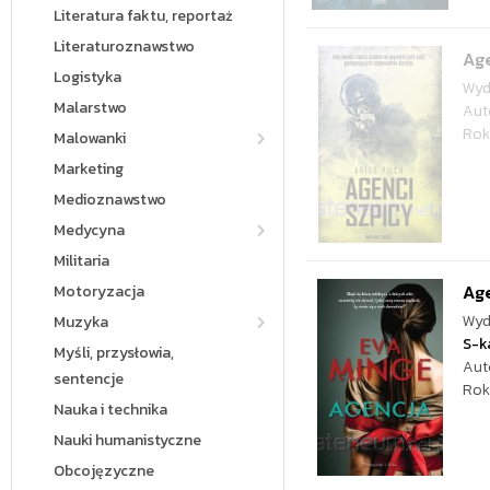
Literatura faktu, reportaż
Literaturoznawstwo
Age
Logistyka
Wyd
Malarstwo
Aut
Rok
Malowanki
Marketing
Medioznawstwo
Medycyna
Militaria
Ag
Motoryzacja
Wyd
Muzyka
S-k
Myśli, przysłowia,
Aut
sentencje
Rok
Nauka i technika
Nauki humanistyczne
Obcojęzyczne