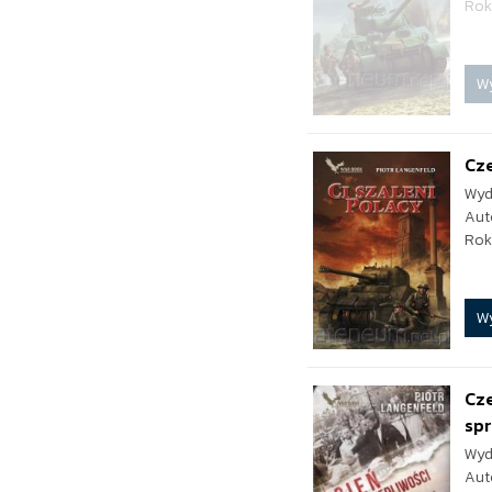
Rok
W
Cze
Wyd
Aut
Rok
W
Cz
spr
Wyd
Aut