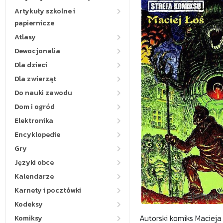
Artykuły szkolne i
papiernicze
Atlasy
Dewocjonalia
Dla dzieci
Dla zwierząt
Do nauki zawodu
Dom i ogród
Elektronika
Encyklopedie
Gry
Języki obce
Kalendarze
Karnety i pocztówki
Kodeksy
Autorski komiks Macieja
Komiksy