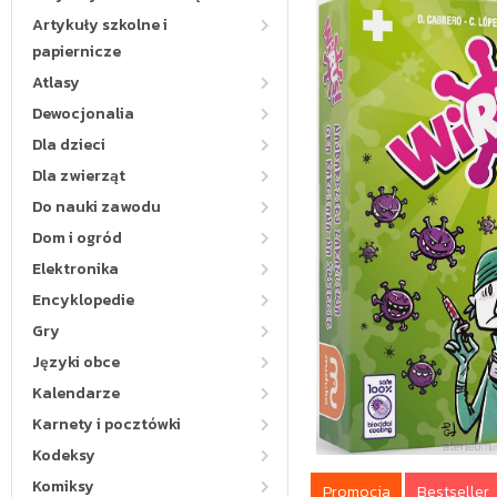
Artykuły szkolne i
papiernicze
Atlasy
Dewocjonalia
Dla dzieci
Dla zwierząt
Do nauki zawodu
Dom i ogród
Elektronika
Encyklopedie
Gry
Języki obce
Kalendarze
Karnety i pocztówki
Kodeksy
Komiksy
Promocja
Bestseller