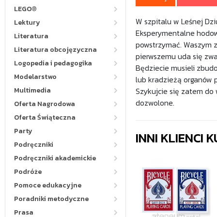
LEGO®
W szpitalu w Leśnej Dzi
Lektury
Eksperymentalne hodowl
Literatura
powstrzymać. Waszym za
Literatura obcojęzyczna
pierwszemu uda się zwa
Logopedia i pedagogika
Będziecie musieli zbudo
Modelarstwo
lub kradzieżą organów 
Multimedia
Szykujcie się zatem do w
dozwolone.
Oferta Nagrodowa
Oferta Świąteczna
Party
INNI KLIENCI
Podręczniki
Podręczniki akademickie
Podróże
Pomoce edukacyjne
Poradniki metodyczne
Prasa