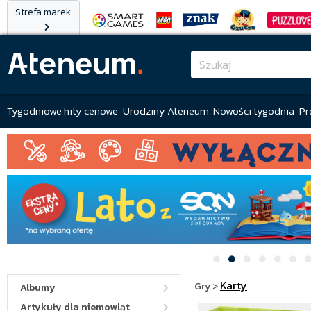
Strefa marek
Tygodniowe hity cenowe
Urodziny Ateneum
Nowości tygodnia
Pr
Karty
Gry
>
Albumy
Artykuły dla niemowląt