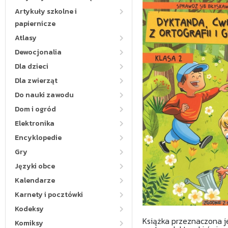
Artykuły szkolne i
papiernicze
Atlasy
Dewocjonalia
Dla dzieci
Dla zwierząt
Do nauki zawodu
Dom i ogród
Elektronika
Encyklopedie
Gry
Języki obce
Kalendarze
Karnety i pocztówki
Kodeksy
Książka przeznaczona je
Komiksy