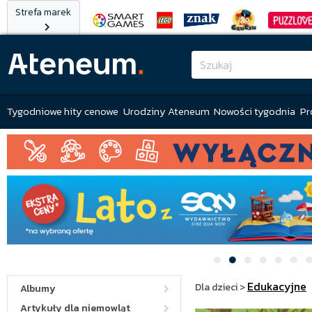
Strefa marek
Tygodniowe hity cenowe
Urodziny Ateneum
Nowości tygodnia
Pr
Edukacyjne
Dla dzieci
>
Albumy
Artykuły dla niemowląt