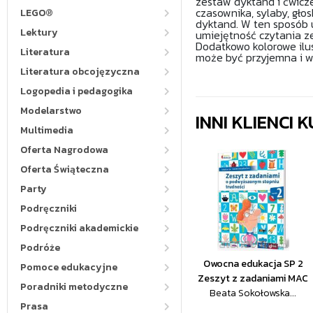
zestaw dyktand i ćwicze
czasownika, sylaby, głos
LEGO®
dyktand. W ten sposób u
Lektury
umiejętność czytania z
Dodatkowo kolorowe ilus
Literatura
może być przyjemna i w
Literatura obcojęzyczna
Logopedia i pedagogika
Modelarstwo
INNI KLIENCI
Multimedia
Oferta Nagrodowa
Oferta Świąteczna
Party
Podręczniki
Podręczniki akademickie
Podróże
Owocna edukacja SP 2
Pomoce edukacyjne
Zeszyt z zadaniami MAC
Poradniki metodyczne
Beata Sokołowska...
Prasa