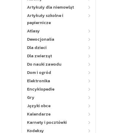
Artykuły dla niemowląt
Artykuły szkolne i
papiernicze
Atlasy
Dewocjonalia
Dla dzieci
Dla zwierząt
Do nauki zawodu
Dom i ogród
Elektronika
Encyklopedie
Gry
Języki obce
Kalendarze
Karnety i pocztówki
Kodeksy