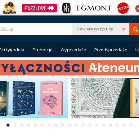
Zawiera wszystkie
ci tygodnia
Promocje
Wyprzedaże
Przedsprzedaże
U