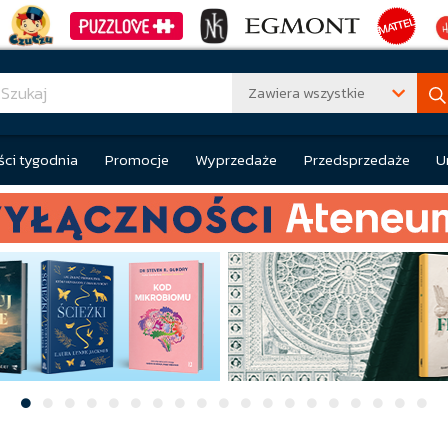
Zawiera wszystkie
ci tygodnia
Promocje
Wyprzedaże
Przedsprzedaże
U