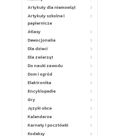
Artykuły dla niemowląt
Artykuły szkolne i
papiernicze
Atlasy
Dewocjonalia
Dla dzieci
Dla zwierząt
Do nauki zawodu
Dom i ogród
Elektronika
Encyklopedie
Gry
Języki obce
Kalendarze
Karnety i pocztówki
Kodeksy