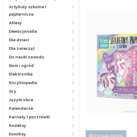
Artykuły szkolne i
papiernicze
Atlasy
Dewocjonalia
Dla dzieci
Dla zwierząt
Do nauki zawodu
Dom i ogród
Elektronika
Encyklopedie
Gry
Języki obce
Kalendarze
Karnety i pocztówki
Kodeksy
Komiksy
Bez prawa zwrotu