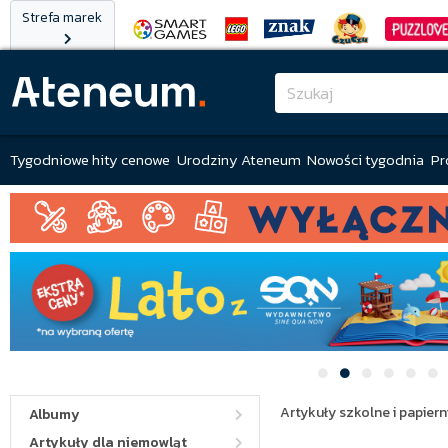
Strefa marek
Tygodniowe hity cenowe
Urodziny Ateneum
Nowości tygodnia
Pr
Artykuły szkolne i papiern
Albumy
Artykuły dla niemowląt