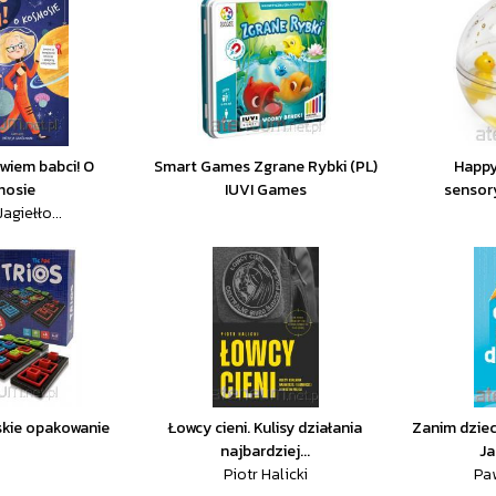
wiem babci! O
Smart Games Zgrane Rybki (PL)
Happy
mosie
IUVI Games
sensor
agiełło...
lskie opakowanie
Łowcy cieni. Kulisy działania
Zanim dziec
najbardziej...
Ja
Piotr Halicki
Paw