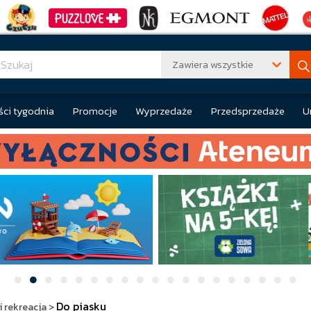
Zawiera wszystkie
ci tygodnia
Promocje
Wyprzedaże
Przedsprzedaże
U
Do piasku
i rekreacja
>