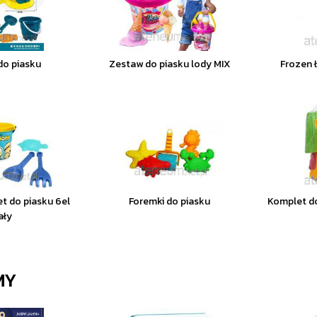
do piasku
Zestaw do piasku lody MIX
Frozen 
t do piasku 6el
Foremki do piasku
Komplet do
ały
MY