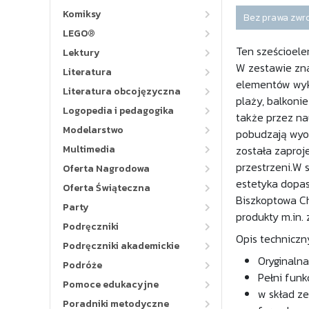
Komiksy
Bez prawa zwr
LEGO®
Ten sześcioele
Lektury
W zestawie znaj
Literatura
elementów wyko
Literatura obcojęzyczna
plaży, balkoni
Logopedia i pedagogika
także przez na
Modelarstwo
pobudzają wyo
Multimedia
została zaproj
przestrzeni.W 
Oferta Nagrodowa
estetyka dopas
Oferta Świąteczna
Biszkoptowa Ch
Party
produkty m.in.
Podręczniki
Opis techniczn
Podręczniki akademickie
Oryginalna
Podróże
Pełni funk
Pomoce edukacyjne
w skład ze
Poradniki metodyczne