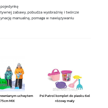
w pojedynkę
tywnej zabawy, pobudza wyobraźnię i twórcze
ordynację manualną; pomaga w nawiązywaniu
drewnianym uchwytem
Psi Patrol komplet do piasku 6el
75cm MIX
różowy mały