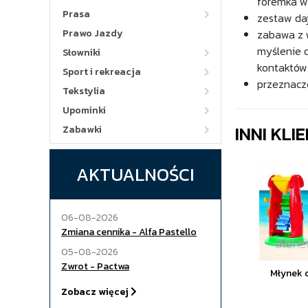
foremka w 
Prasa
zestaw daj
Prawo Jazdy
zabawa z 
myślenie 
Słowniki
kontaktów
Sport i rekreacja
przeznaczo
Tekstylia
Upominki
INNI KLI
Zabawki
AKTUALNOŚCI
06-08-2026
Zmiana cennika - Alfa Pastello
05-08-2026
Zwrot - Pactwa
Młynek 
Zobacz więcej