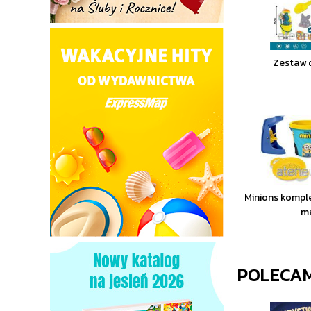
Zestaw 
Minions komple
m
POLECA