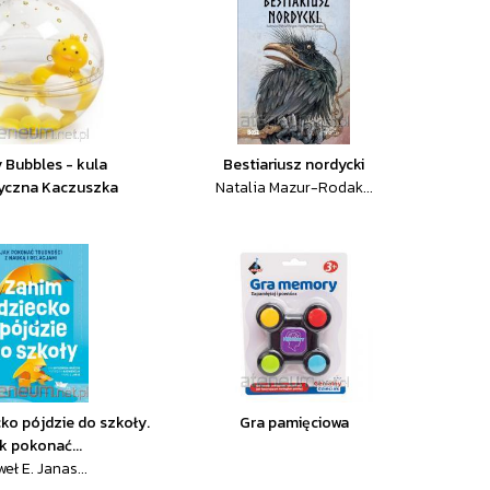
 Bubbles - kula
Bestiariusz nordycki
yczna Kaczuszka
Natalia Mazur-Rodak...
ko pójdzie do szkoły.
Gra pamięciowa
k pokonać...
eł E. Janas...