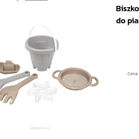
Biszk
do pia
Cena 