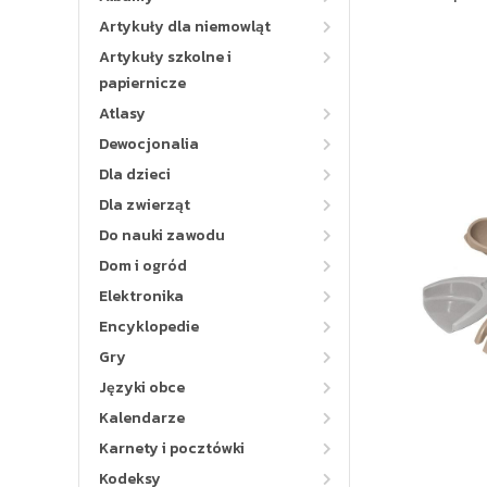
Artykuły dla niemowląt
Artykuły szkolne i
papiernicze
Atlasy
Dewocjonalia
Dla dzieci
Dla zwierząt
Do nauki zawodu
Dom i ogród
Elektronika
Encyklopedie
Gry
Języki obce
Kalendarze
Karnety i pocztówki
Kodeksy