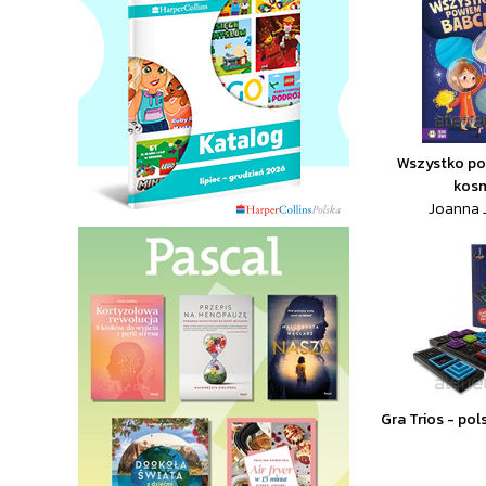
Wszystko po
kos
Joanna J
Gra Trios - po