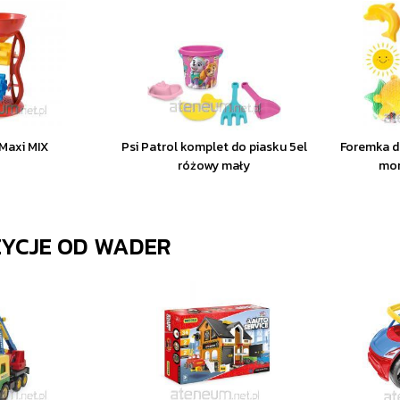
Maxi MIX
Psi Patrol komplet do piasku 5el
Foremka d
różowy mały
mor
ZYCJE OD
WADER