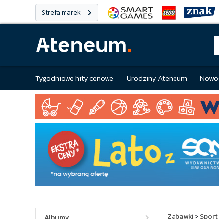
Strefa marek
Tygodniowe hity cenowe
Urodziny Ateneum
Nowoś
Zabawki
>
Sport 
Albumy