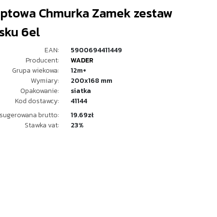
optowa Chmurka Zamek zestaw
sku 6el
EAN:
5900694411449
Producent:
WADER
Grupa wiekowa:
12m+
Wymiary:
200x168 mm
Opakowanie:
siatka
Kod dostawcy:
41144
sugerowana brutto:
19.69zł
Stawka vat:
23%