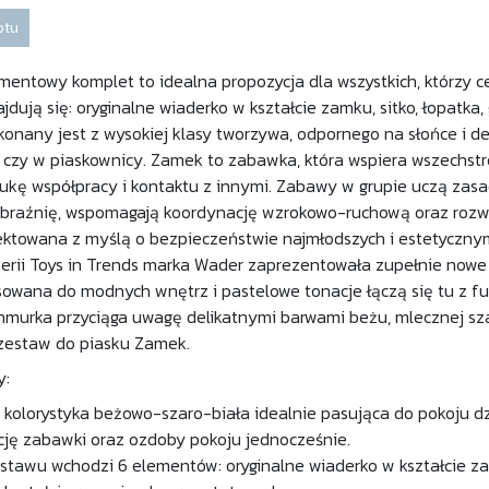
otu
mentowy komplet to idealna propozycja dla wszystkich, którzy ce
dują się: oryginalne wiaderko w kształcie zamku, sitko, łopatka
nany jest z wysokiej klasy tworzywa, odpornego na słońce i d
e czy w piaskownicy. Zamek to zabawka, która wspiera wszechstr
ukę współpracy i kontaktu z innymi. Zabawy w grupie uczą zasa
braźnię, wspomagają koordynację wzrokowo-ruchową oraz rozwi
ektowana z myślą o bezpieczeństwie najmłodszych i estetyczn
serii Toys in Trends marka Wader zaprezentowała zupełnie now
owana do modnych wnętrz i pastelowe tonacje łączą się tu z fu
murka przyciąga uwagę delikatnymi barwami beżu, mlecznej szar
 zestaw do piasku Zamek.
y:
 kolorystyka beżowo-szaro-biała idealnie pasująca do pokoju dz
cję zabawki oraz ozdoby pokoju jednocześnie.
stawu wchodzi 6 elementów: oryginalne wiaderko w kształcie zamku