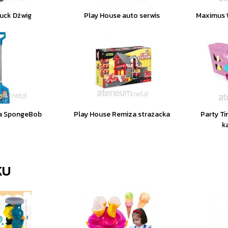
ruck Dźwig
Play House auto serwis
Maximus 
ga SpongeBob
Play House Remiza strażacka
Party T
k
KU