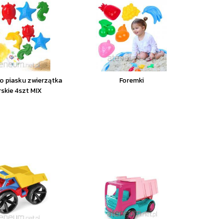
o piasku zwierzątka
Foremki
skie 4szt MIX