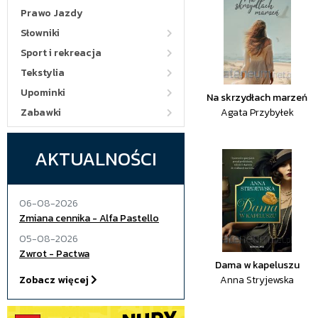
Prawo Jazdy
Słowniki
Sport i rekreacja
Tekstylia
Upominki
Na skrzydłach marzeń
Zabawki
Agata Przybyłek
AKTUALNOŚCI
06-08-2026
Zmiana cennika - Alfa Pastello
05-08-2026
Zwrot - Pactwa
Dama w kapeluszu
Zobacz więcej
Anna Stryjewska