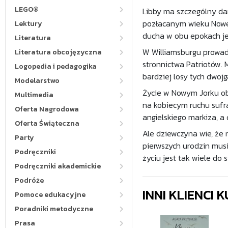
LEGO®
Libby ma szczególny da
pozłacanym wieku Nowego
Lektury
ducha w obu epokach je
Literatura
W Williamsburgu prowadz
Literatura obcojęzyczna
stronnictwa Patriotów. M
Logopedia i pedagogika
bardziej losy tych dwojg
Modelarstwo
Życie w Nowym Jorku obf
Multimedia
na kobiecym ruchu sufra
Oferta Nagrodowa
angielskiego markiza, a 
Oferta Świąteczna
Ale dziewczyna wie, że
Party
pierwszych urodzin musi
Podręczniki
życiu jest tak wiele do 
Podręczniki akademickie
Podróże
INNI KLIENCI
Pomoce edukacyjne
Poradniki metodyczne
Prasa