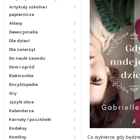
Artykuły szkolne i
papiernicze
Atlasy
Dewocjonalia
Dla dzieci
Dla zwierząt
Do nauki zawodu
Dom i ogród
Elektronika
Encyklopedie
Gry
Języki obce
Kalendarze
Karnety i pocztówki
Kodeksy
Co wybierze, gdy będzie
Komiksy