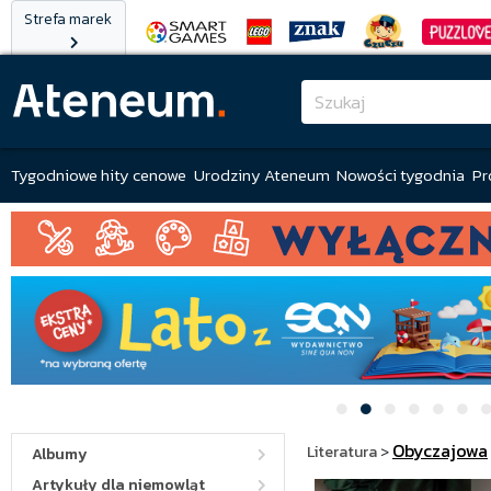
Strefa marek
Tygodniowe hity cenowe
Urodziny Ateneum
Nowości tygodnia
Pr
Obyczajowa
Literatura
>
Albumy
Artykuły dla niemowląt