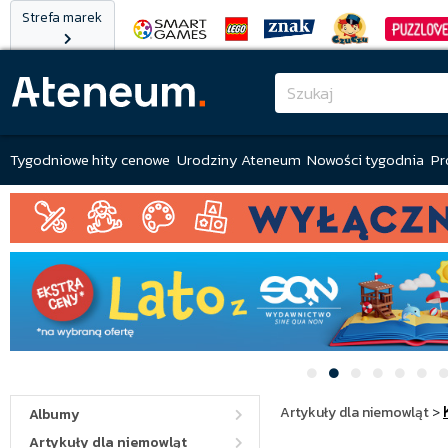
Strefa marek
Tygodniowe hity cenowe
Urodziny Ateneum
Nowości tygodnia
Pr
Artykuły dla niemowląt
>
Albumy
Artykuły dla niemowląt