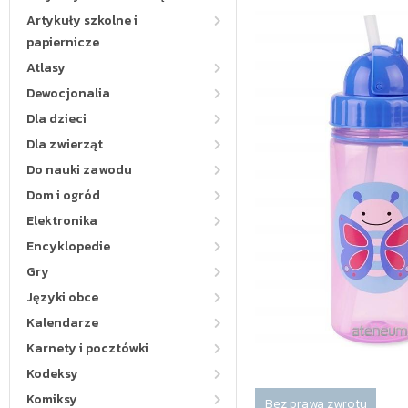
Artykuły szkolne i
papiernicze
Atlasy
Dewocjonalia
Dla dzieci
Dla zwierząt
Do nauki zawodu
Dom i ogród
Elektronika
Encyklopedie
Gry
Języki obce
Kalendarze
Karnety i pocztówki
Kodeksy
Komiksy
Bez prawa zwrotu