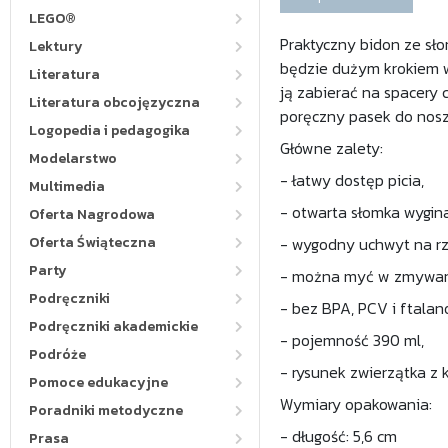
LEGO®
Praktyczny bidon ze sł
Lektury
będzie dużym krokiem w
Literatura
ją zabierać na spacery 
Literatura obcojęzyczna
poręczny pasek do nosz
Logopedia i pedagogika
Główne zalety:
Modelarstwo
- łatwy dostęp picia,
Multimedia
- otwarta słomka wygina
Oferta Nagrodowa
Oferta Świąteczna
- wygodny uchwyt na rz
Party
- można myć w zmywarce
Podręczniki
- bez BPA, PCV i ftalan
Podręczniki akademickie
- pojemność 390 ml,
Podróże
- rysunek zwierzątka z 
Pomoce edukacyjne
Wymiary opakowania:
Poradniki metodyczne
- długość: 5,6 cm
Prasa