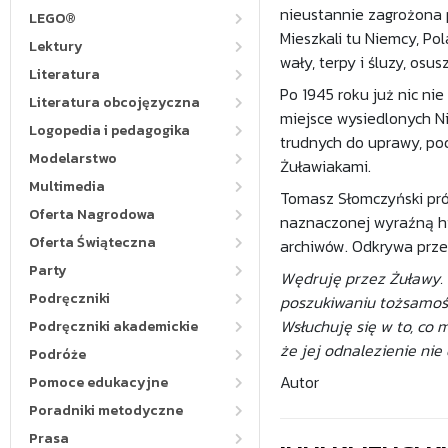
nieustannie zagrożona p
LEGO®
Mieszkali tu Niemcy, Pol
Lektury
wały, terpy i śluzy, osu
Literatura
Po 1945 roku już nic ni
Literatura obcojęzyczna
miejsce wysiedlonych N
Logopedia i pedagogika
trudnych do uprawy, po
Modelarstwo
Żuławiakami.
Multimedia
Tomasz Słomczyński pró
Oferta Nagrodowa
naznaczonej wyraźną his
Oferta Świąteczna
archiwów. Odkrywa prze
Party
Wędruję przez Żuławy.
Podręczniki
poszukiwaniu tożsamości
Wsłuchuję się w to, co
Podręczniki akademickie
że jej odnalezienie nie
Podróże
Autor
Pomoce edukacyjne
Poradniki metodyczne
Prasa