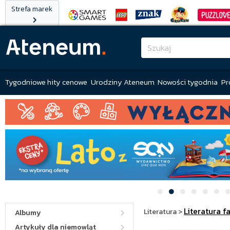
Strefa marek
Tygodniowe hity cenowe
Urodziny Ateneum
Nowości tygodnia
Pr
Literatura f
Literatura
>
Albumy
Artykuły dla niemowląt