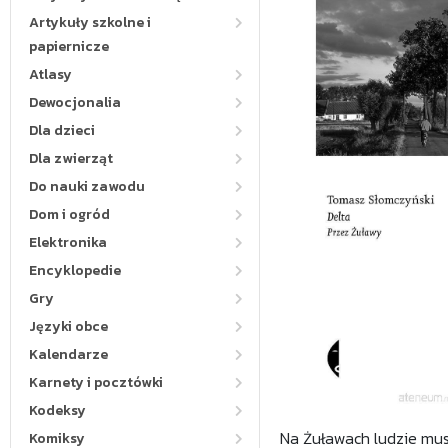
Artykuły szkolne i
papiernicze
Atlasy
Dewocjonalia
Dla dzieci
Dla zwierząt
Do nauki zawodu
Dom i ogród
Elektronika
Encyklopedie
Gry
Języki obce
Kalendarze
Karnety i pocztówki
Kodeksy
Na Żuławach ludzie musie
Komiksy