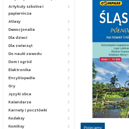
Artykuły szkolne i
papiernicze
Atlasy
Dewocjonalia
Dla dzieci
Dla zwierząt
Do nauki zawodu
Dom i ogród
Elektronika
Encyklopedie
Gry
Języki obce
Kalendarze
Karnety i pocztówki
Kodeksy
Komiksy
Polecamy