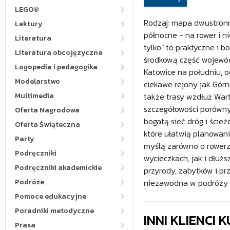
LEGO®
Rodzaj: mapa dwustronna
Lektury
północne - na rower i n
Literatura
tylko" to praktyczne i b
Literatura obcojęzyczna
środkową część wojewód
Logopedia i pedagogika
Katowice na południu, 
Modelarstwo
ciekawe rejony jak Górn
Multimedia
także trasy wzdłuż Wart
szczegółowości porówny
Oferta Nagrodowa
bogatą sieć dróg i ście
Oferta Świąteczna
które ułatwią planowani
Party
myślą zarówno o rowerzy
Podręczniki
wycieczkach, jak i dłuż
Podręczniki akademickie
przyrody, zabytków i pr
Podróże
niezawodna w podróży i
Pomoce edukacyjne
Poradniki metodyczne
INNI KLIENCI
Prasa