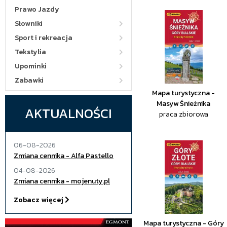
Prawo Jazdy
Słowniki
Sport i rekreacja
Tekstylia
Upominki
Zabawki
Mapa turystyczna -
Masyw Śnieżnika
AKTUALNOŚCI
praca zbiorowa
06-08-2026
Zmiana cennika - Alfa Pastello
04-08-2026
Zmiana cennika - mojenuty.pl
Zobacz więcej
Mapa turystyczna - Góry