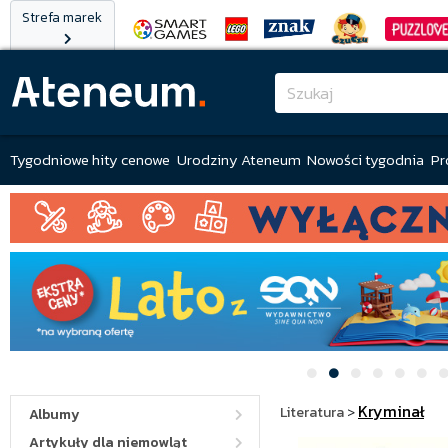
Strefa marek
Tygodniowe hity cenowe
Urodziny Ateneum
Nowości tygodnia
Pr
Kryminał
Literatura
>
Albumy
Artykuły dla niemowląt