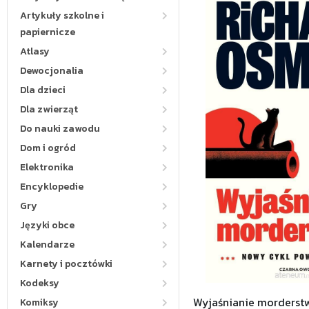
Artykuły szkolne i
papiernicze
Atlasy
Dewocjonalia
Dla dzieci
Dla zwierząt
Do nauki zawodu
Dom i ogród
Elektronika
Encyklopedie
Gry
Języki obce
Kalendarze
Karnety i pocztówki
Kodeksy
Wyjaśnianie morderstw
Komiksy