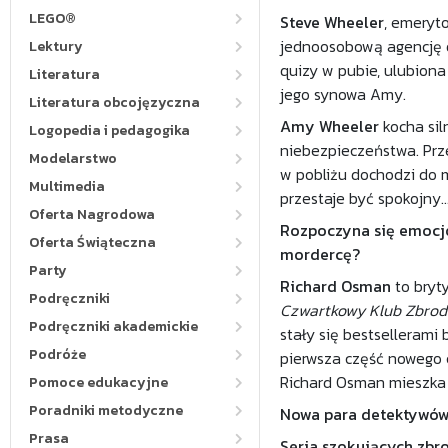
LEGO®
Steve Wheeler
, emeryt
jednoosobową agencję d
Lektury
quizy w pubie, ulubiona
Literatura
jego synowa Amy.
Literatura obcojęzyczna
Amy Wheeler
kocha sil
Logopedia i pedagogika
niebezpieczeństwa. Prze
Modelarstwo
w pobliżu dochodzi do m
Multimedia
przestaje być spokojny..
Oferta Nagrodowa
Rozpoczyna się emocjo
Oferta Świąteczna
mordercę?
Party
Richard Osman
to bryty
Podręczniki
Czwartkowy Klub Zbrod
Podręczniki akademickie
stały się bestsellerami
Podróże
pierwsza część nowego 
Richard Osman mieszka w
Pomoce edukacyjne
Poradniki metodyczne
Nowa para detektywów
Prasa
Seria szokujących zbro