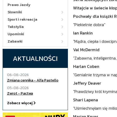
Prawo Jazdy
Witajcie w świecie kłop
Słowniki
Pochwały dla książki 
Sport i rekreacja
"Piekielnie dobra"
Tekstylia
Ian Rankin
Upominki
"Mądra, ciepła i dowcipn
Zabawki
Val McDermid
AKTUALNOŚCI
"Zabawna, inteligentna,
Harlan Coben
"Genialnie trzyma w nap
06-08-2026
Zmiana cennika - Alfa Pastello
Jeffery Deaver
05-08-2026
"Prawdziwy król krymina
Zwrot - Pactwa
Shari Lapena
Zobacz więcej
"Uśmiechnęłam się milio
Marian Keyes