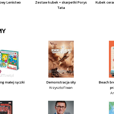
owy Lenistwo
Zestaw kubek + skarpetki Porys
Kubek cera
Tata
MY
ng małej rączki
Demonstracja siły
Beach br
Krzysztof Iwan
pr
A