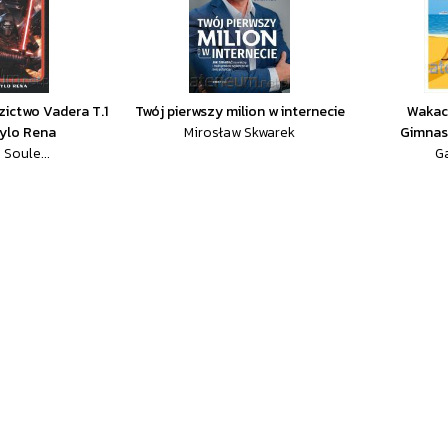
zictwo Vadera T.1
Twój pierwszy milion w internecie
Wakacy
ylo Rena
Mirosław Skwarek
Gimnast
 Soule...
G