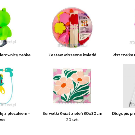
kierownicę żabka
Zestaw wiosenne kwiatki
Piszczałka 
dę z plecakiem -
Serwetki Kwiat zieleń 30x30cm
Długopis p
ino
20szt.