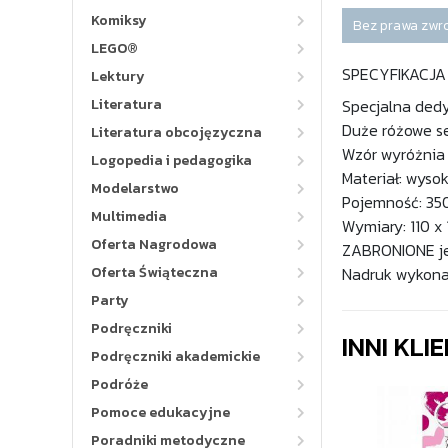
Komiksy
Bez prawa zwr
LEGO®
SPECYFIKACJA
Lektury
Literatura
Specjalna ded
Duże różowe s
Literatura obcojęzyczna
Wzór wyróżnia 
Logopedia i pedagogika
Materiał: wysok
Modelarstwo
Pojemność: 35
Multimedia
Wymiary: 110 x
Oferta Nagrodowa
ZABRONIONE je
Oferta Świąteczna
Nadruk wykonan
Party
Podręczniki
INNI KLI
Podręczniki akademickie
Podróże
Pomoce edukacyjne
Poradniki metodyczne