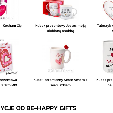
 - Kocham Cię
Kubek prezentowy Jesteś moją
Talerzyk 
ulubioną osóbką
prezentowa
Kubek ceramiczny Serce Amora z
Kubek pre
x9.8cm MIX
serduszkiem
nal
ZYCJE OD
BE-HAPPY GIFTS