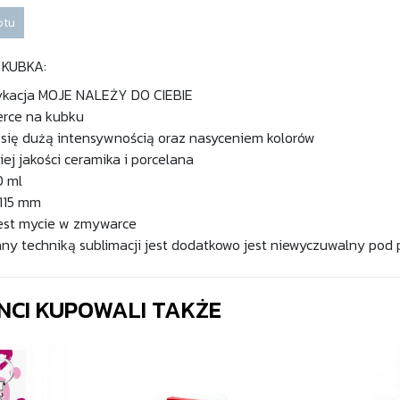
otu
 KUBKA:
ykacja MOJE NALEŻY DO CIEBIE
erce na kubku
się dużą intensywnością oraz nasyceniem kolorów
iej jakości ceramika i porcelana
0 ml
 115 mm
st mycie w zmywarce
y techniką sublimacji jest dodatkowo jest niewyczuwalny pod
ENCI KUPOWALI TAKŻE