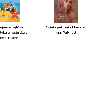
jne łamigłówki.
Święta patronka kłamców
yka umysłu dla...
Ann Patchett
areth Moore