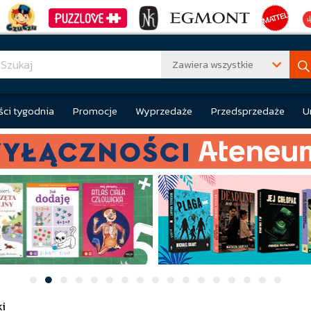
Zawiera wszystkie
ci tygodnia
Promocje
Wyprzedaże
Przedsprzedaże
U
i