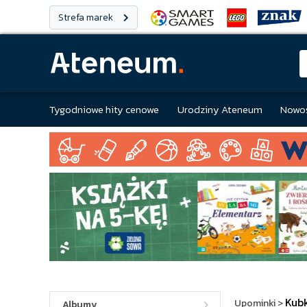
Strefa marek
Tygodniowe hity cenowe
Urodziny Ateneum
Nowoś
Kubk
Upominki
>
Albumy