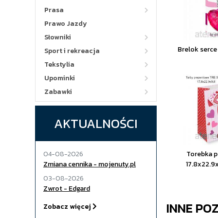
Prasa
Prawo Jazdy
Słowniki
Brelok serce
Sport i rekreacja
Tekstylia
Upominki
Zabawki
AKTUALNOŚCI
04-08-2026
Torebka 
Zmiana cennika - mojenuty.pl
17.8x22.9
03-08-2026
Zwrot - Edgard
INNE PO
Zobacz więcej