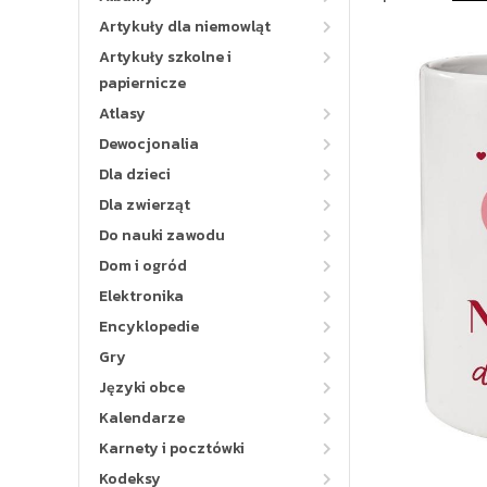
Artykuły dla niemowląt
Artykuły szkolne i
papiernicze
Atlasy
Dewocjonalia
Dla dzieci
Dla zwierząt
Do nauki zawodu
Dom i ogród
Elektronika
Encyklopedie
Gry
Języki obce
Kalendarze
Karnety i pocztówki
Kodeksy