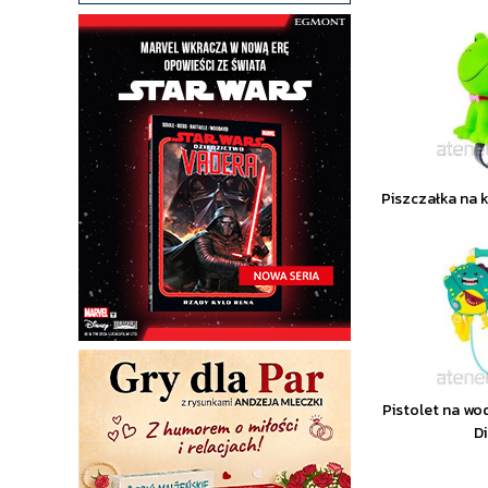
Piszczałka na 
Pistolet na wo
D