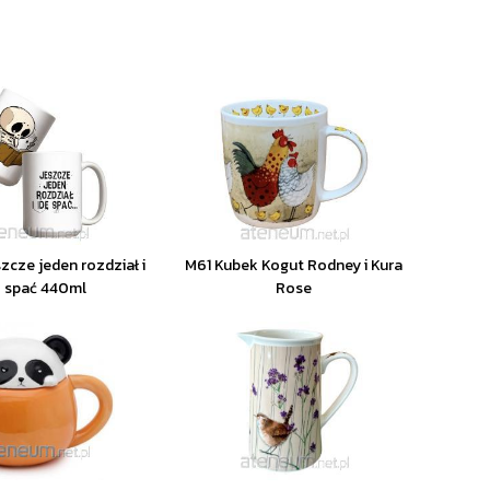
zcze jeden rozdział i
M61 Kubek Kogut Rodney i Kura
ę spać 440ml
Rose