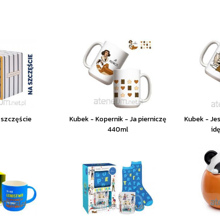
 szczęście
Kubek - Kopernik - Ja pierniczę
Kubek - Jes
440ml
id