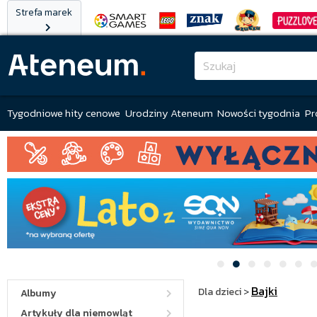
Strefa marek
Tygodniowe hity cenowe
Urodziny Ateneum
Nowości tygodnia
Pr
Bajki
Dla dzieci
>
Albumy
Artykuły dla niemowląt