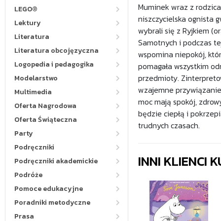
Muminek wraz z rodzicam
LEGO®
niszczycielska ognista
Lektury
wybrali się z Ryjkiem 
Literatura
Samotnych i podczas te
Literatura obcojęzyczna
wspomina niepokój, któ
Logopedia i pedagogika
pomagała wszystkim odn
przedmioty. Zinterpreto
Modelarstwo
wzajemne przywiązanie 
Multimedia
moc mają spokój, zdrow
Oferta Nagrodowa
będzie ciepłą i pokrzep
Oferta Świąteczna
trudnych czasach.
Party
Podręczniki
INNI KLIENCI
Podręczniki akademickie
Podróże
Pomoce edukacyjne
Poradniki metodyczne
Prasa