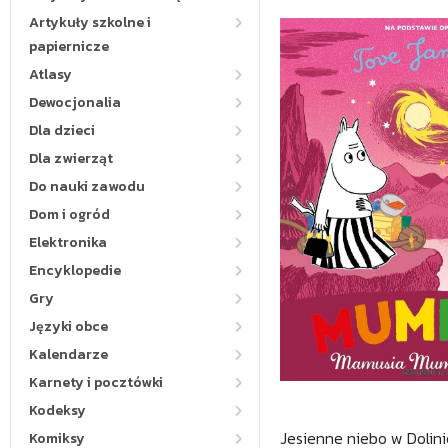
Artykuły szkolne i
papiernicze
Atlasy
Dewocjonalia
Dla dzieci
Dla zwierząt
Do nauki zawodu
Dom i ogród
Elektronika
Encyklopedie
Gry
Języki obce
Kalendarze
Karnety i pocztówki
Kodeksy
Jesienne niebo w Dolin
Komiksy