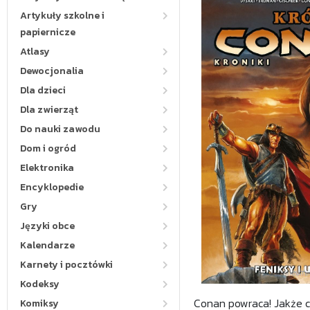
Artykuły szkolne i
papiernicze
Atlasy
Dewocjonalia
Dla dzieci
Dla zwierząt
Do nauki zawodu
Dom i ogród
Elektronika
Encyklopedie
Gry
Języki obce
Kalendarze
Karnety i pocztówki
Kodeksy
Conan powraca! Jakże ci
Komiksy