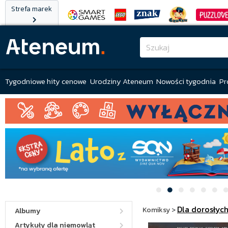
Strefa marek
Tygodniowe hity cenowe
Urodziny Ateneum
Nowości tygodnia
Pr
Dla dorosłyc
Komiksy
>
Albumy
Artykuły dla niemowląt