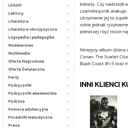
kobiety. Czy nadszedł 
LEGO®
czarnoksiężnik atakuje,
Lektury
utrzymanie jej to zupeł
Literatura
sobie jednak ryzykown
Literatura obcojęzyczna
pierwszej i być może naj
Logopedia i pedagogika
Modelarstwo
Niniejszy album zbiera 
Multimedia
Conan: The Scarlet Cit
Oferta Nagrodowa
Black Coast #1-5 oraz 
Oferta Świąteczna
Party
INNI KLIENCI
Podręczniki
Podręczniki akademickie
Podróże
Pomoce edukacyjne
Poradniki metodyczne
Prasa