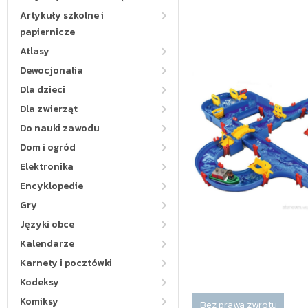
Artykuły szkolne i
papiernicze
Atlasy
Dewocjonalia
Dla dzieci
Dla zwierząt
Do nauki zawodu
Dom i ogród
Elektronika
Encyklopedie
Gry
Języki obce
Kalendarze
Karnety i pocztówki
Kodeksy
Komiksy
Bez prawa zwrotu