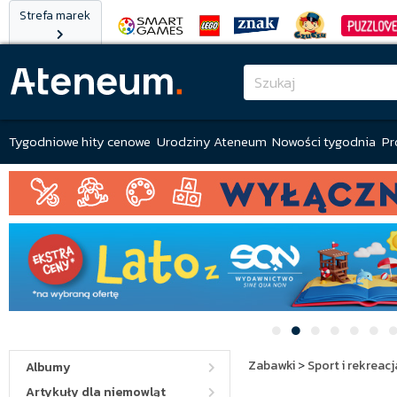
Strefa marek
Tygodniowe hity cenowe
Urodziny Ateneum
Nowości tygodnia
Pr
Zabawki
>
Sport i rekreacj
Albumy
Artykuły dla niemowląt