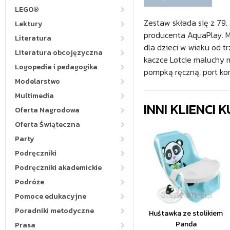
LEGO®
Zestaw składa się z 79
Lektury
producenta AquaPlay. M
Literatura
dla dzieci w wieku od t
Literatura obcojęzyczna
kaczce Lotcie maluchy
Logopedia i pedagogika
pompką ręczną, port ko
Modelarstwo
Multimedia
INNI KLIENCI
Oferta Nagrodowa
Oferta Świąteczna
Party
Podręczniki
Podręczniki akademickie
Podróże
Pomoce edukacyjne
Poradniki metodyczne
Huśtawka ze stolikiem
Panda
Prasa