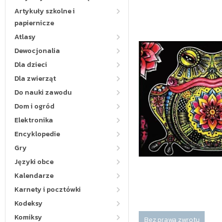
Artykuły szkolne i
papiernicze
Atlasy
Dewocjonalia
Dla dzieci
Dla zwierząt
Do nauki zawodu
Dom i ogród
Elektronika
Encyklopedie
Gry
Języki obce
Kalendarze
Karnety i pocztówki
Kodeksy
Komiksy
Bez prawa zwrotu