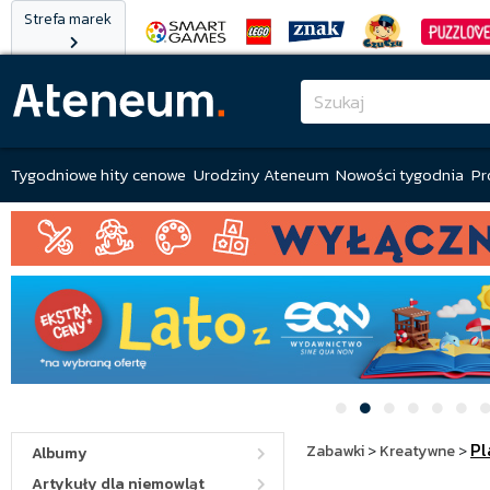
Strefa marek
Tygodniowe hity cenowe
Urodziny Ateneum
Nowości tygodnia
Pr
Pl
Zabawki
>
Kreatywne
>
Albumy
Artykuły dla niemowląt