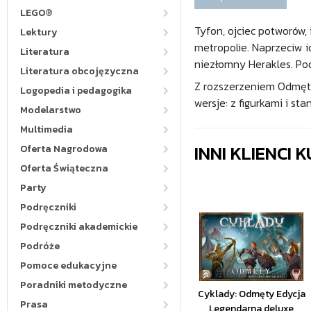
LEGO®
Tyfon, ojciec potworów,
Lektury
metropolie. Naprzeciw i
Literatura
niezłomny Herakles. Po
Literatura obcojęzyczna
Z rozszerzeniem Odmęty
Logopedia i pedagogika
wersje: z figurkami i st
Modelarstwo
Multimedia
INNI KLIENCI
Oferta Nagrodowa
Oferta Świąteczna
Party
Podręczniki
Podręczniki akademickie
Podróże
Pomoce edukacyjne
Poradniki metodyczne
Cyklady: Odmęty Edycja
Prasa
Legendarna deluxe