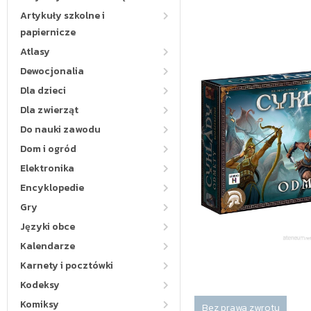
Artykuły szkolne i
papiernicze
Atlasy
Dewocjonalia
Dla dzieci
Dla zwierząt
Do nauki zawodu
Dom i ogród
Elektronika
Encyklopedie
Gry
Języki obce
Kalendarze
Karnety i pocztówki
Kodeksy
Komiksy
Bez prawa zwrotu