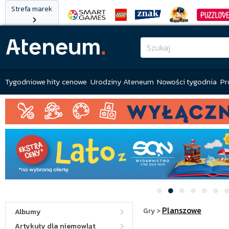
Strefa marek
Tygodniowe hity cenowe
Urodziny Ateneum
Nowości tygodnia
Pr
Planszowe
Gry
>
Albumy
Artykuły dla niemowląt