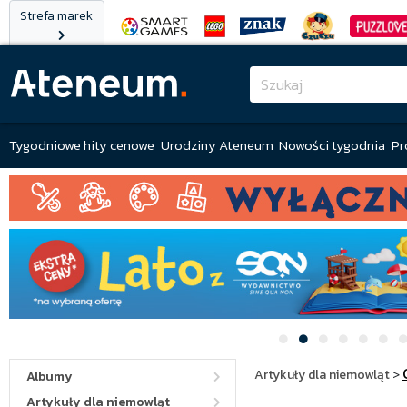
Strefa marek
Tygodniowe hity cenowe
Urodziny Ateneum
Nowości tygodnia
Pr
Artykuły dla niemowląt
>
Albumy
Artykuły dla niemowląt