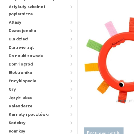
Artykuły szkolne i
papiernicze
Atlasy
Dewocjonalia
Dla dzieci
Dla zwierząt
Do nauki zawodu
Dom i ogród
Elektronika
Encyklopedie
Gry
Języki obce
Kalendarze
Karnety i pocztówki
Kodeksy
Komiksy
Bez prawa zwrotu