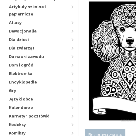
Artykuły szkolne i
papiernicze
Atlasy
Dewocjonalia
Dla dzieci
Dla zwierząt
Do nauki zawodu
Dom i ogród
Elektronika
Encyklopedie
Gry
Języki obce
Kalendarze
Karnety i pocztówki
Kodeksy
Komiksy
Bez prawa zwrotu