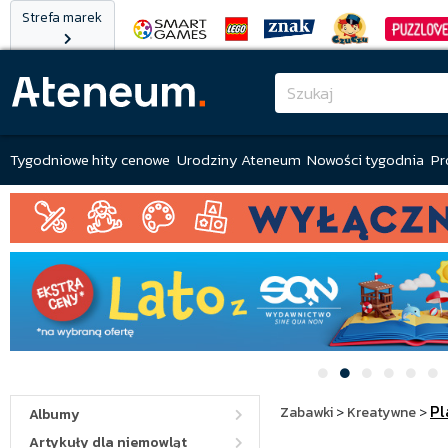
Strefa marek
Tygodniowe hity cenowe
Urodziny Ateneum
Nowości tygodnia
Pr
Pl
Zabawki
>
Kreatywne
>
Albumy
Artykuły dla niemowląt