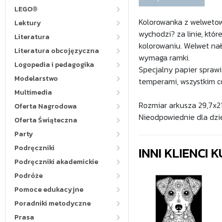
LEGO®
Kolorowanka z welwetow
Lektury
wychodzi? za linie, któ
Literatura
kolorowaniu. Welwet nał
Literatura obcojęzyczna
wymaga ramki.
Logopedia i pedagogika
Specjalny papier sprawi
Modelarstwo
temperami, wszystkim c
Multimedia
Rozmiar arkusza 29,7x21
Oferta Nagrodowa
Nieodpowiednie dla dzie
Oferta Świąteczna
Party
Podręczniki
INNI KLIENCI
Podręczniki akademickie
Podróże
Pomoce edukacyjne
Poradniki metodyczne
Prasa