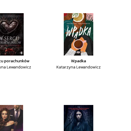
cu porachunków
Wpadka
yna Lewandowicz
Katarzyna Lewandowicz