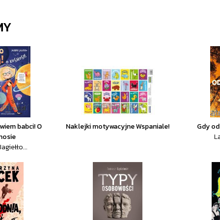
MY
wiem babci! O
Naklejki motywacyjne Wspaniale!
Gdy od
mosie
L
agiełło...