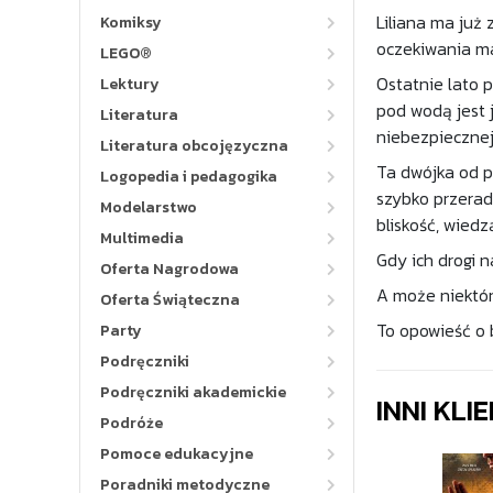
Liliana ma już
Komiksy
oczekiwania mat
LEGO®
Ostatnie lato 
Lektury
pod wodą jest 
Literatura
niebezpiecznej
Literatura obcojęzyczna
Ta dwójka od p
Logopedia i pedagogika
szybko przerad
Modelarstwo
bliskość, wiedz
Multimedia
Gdy ich drogi n
Oferta Nagrodowa
A może niektór
Oferta Świąteczna
To opowieść o b
Party
Podręczniki
Podręczniki akademickie
INNI KLI
Podróże
Pomoce edukacyjne
Poradniki metodyczne