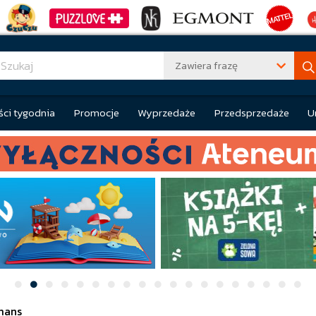
Zawiera frazę
ci tygodnia
Promocje
Wyprzedaże
Przedsprzedaże
U
mans