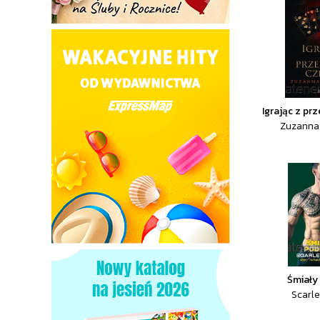
Igrając z p
Zuzanna
Śmiały
Scarle