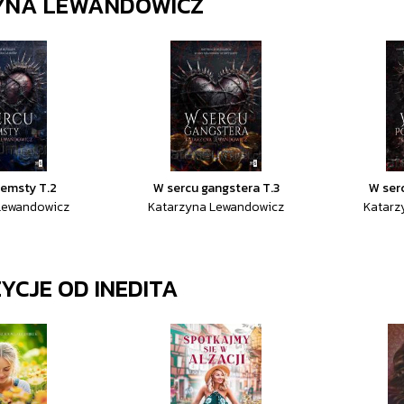
YNA LEWANDOWICZ
zemsty T.2
W sercu gangstera T.3
W ser
Lewandowicz
Katarzyna Lewandowicz
Katarz
ZYCJE OD
INEDITA