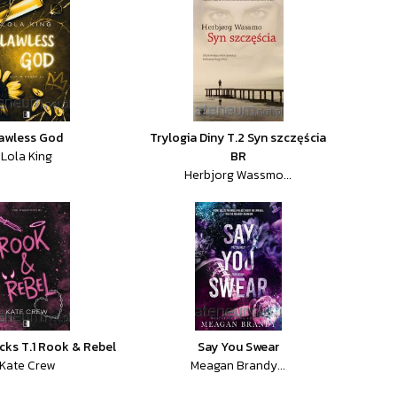
awless God
Trylogia Diny T.2 Syn szczęścia
Lola King
BR
Herbjorg Wassmo...
cks T.1 Rook & Rebel
Say You Swear
Kate Crew
Meagan Brandy...