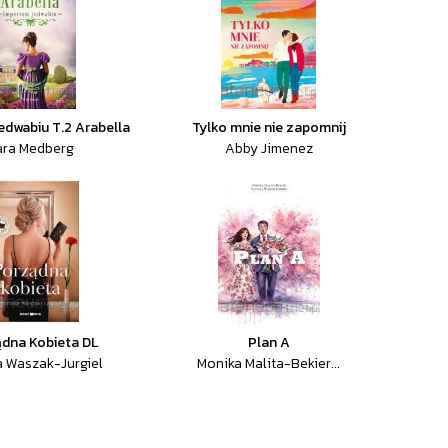
edwabiu T.2 Arabella
Tylko mnie nie zapomnij
ara Medberg
Abby Jimenez
dna Kobieta DL
Plan A
a Waszak-Jurgiel
Monika Malita-Bekier...