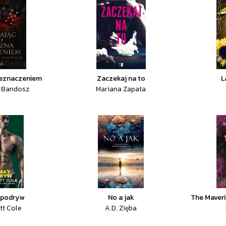
rzeznaczeniem
Zaczekaj na to
L
 Bandosz
Mariana Zapata
 podryw
No a jak
The Maveri
tt Cole
A.D. Zięba