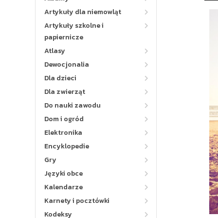
Artykuły dla niemowląt
Artykuły szkolne i
papiernicze
Atlasy
Dewocjonalia
Dla dzieci
Dla zwierząt
Do nauki zawodu
Dom i ogród
Elektronika
Encyklopedie
Gry
Języki obce
Kalendarze
Karnety i pocztówki
Kodeksy