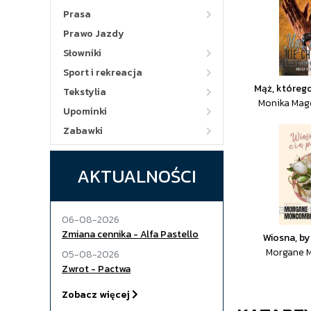
Prasa
Prawo Jazdy
Słowniki
Sport i rekreacja
Mąż, którego
Tekstylia
Monika Mag
Upominki
Zabawki
AKTUALNOŚCI
06-08-2026
Zmiana cennika - Alfa Pastello
Wiosna, by
Morgane 
05-08-2026
Zwrot - Pactwa
Zobacz więcej