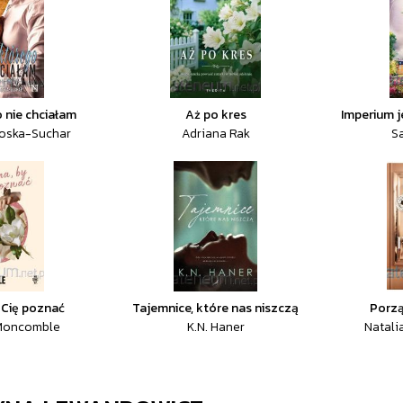
 nie chciałam
Aż po kres
Imperium j
oska-Suchar
Adriana Rak
S
 Cię poznać
Tajemnice, które nas niszczą
Porzą
Moncomble
K.N. Haner
Natali