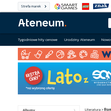
Strefa marek
Tygodniowe hity cenowe
Urodziny Ateneum
Nowoś
Ro
Literatura
>
Albumy