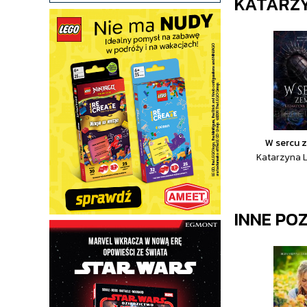
KATARZ
W sercu 
Katarzyna 
INNE PO