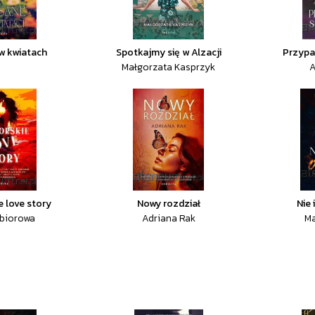
w kwiatach
Spotkajmy się w Alzacji
Przypa
Małgorzata Kasprzyk
A
 love story
Nowy rozdział
Nie 
zbiorowa
Adriana Rak
Ma