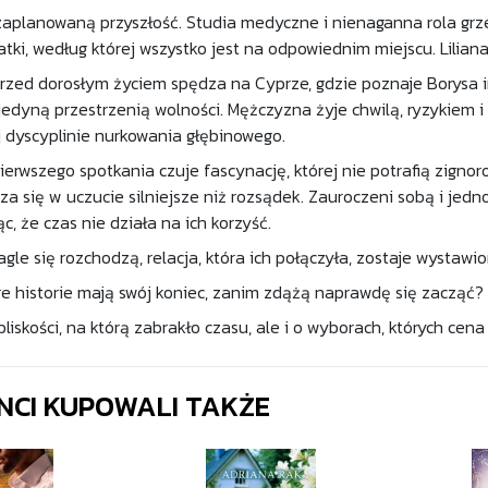
 zaplanowaną przyszłość. Studia medyczne i nienaganna rola gr
ki, według której wszystko jest na odpowiednim miejscu. Liliana
przed dorosłym życiem spędza na Cyprze, gdzie poznaje Borysa in
jedyną przestrzenią wolności. Mężczyzna żyje chwilą, ryzykiem 
 dyscyplinie nurkowania głębinowego.
ierwszego spotkania czuje fascynację, której nie potrafią zign
za się w uczucie silniejsze niż rozsądek. Zauroczeni sobą i jedn
ąc, że czas nie działa na ich korzyść.
agle się rozchodzą, relacja, która ich połączyła, zostaje wystawio
e historie mają swój koniec, zanim zdążą naprawdę się zacząć?
liskości, na którą zabrakło czasu, ale i o wyborach, których cen
ENCI KUPOWALI TAKŻE