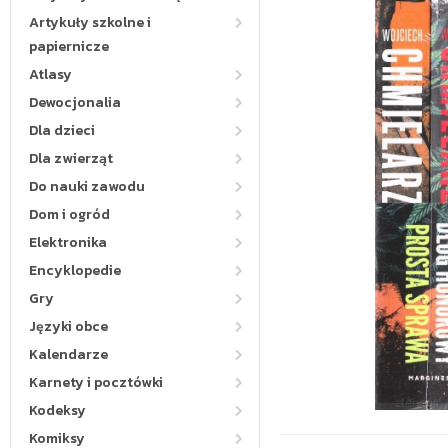
Artykuły szkolne i
papiernicze
Atlasy
Dewocjonalia
Dla dzieci
Dla zwierząt
Do nauki zawodu
Dom i ogród
Elektronika
Encyklopedie
Gry
Języki obce
Kalendarze
Karnety i pocztówki
Kodeksy
Komiksy