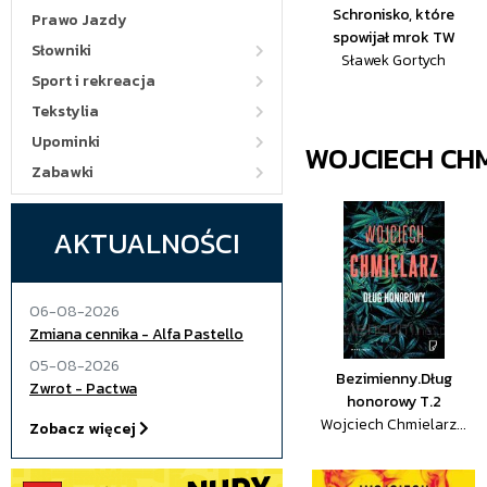
Schronisko, które
Prawo Jazdy
spowijał mrok TW
Słowniki
Sławek Gortych
Sport i rekreacja
Tekstylia
Upominki
WOJCIECH CH
Zabawki
AKTUALNOŚCI
06-08-2026
Zmiana cennika - Alfa Pastello
05-08-2026
Bezimienny.Dług
Zwrot - Pactwa
honorowy T.2
Wojciech Chmielarz...
Zobacz więcej