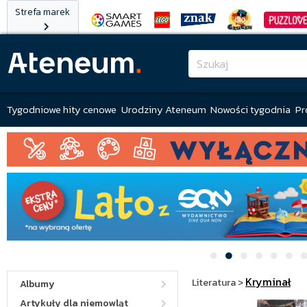
Strefa marek
Tygodniowe hity cenowe
Urodziny Ateneum
Nowości tygodnia
Pr
Kryminał
Literatura
>
Albumy
Artykuły dla niemowląt