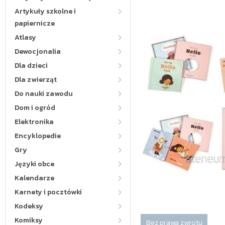
Artykuły szkolne i
papiernicze
Atlasy
Dewocjonalia
Dla dzieci
Dla zwierząt
Do nauki zawodu
Dom i ogród
Elektronika
Encyklopedie
Gry
Języki obce
Kalendarze
Karnety i pocztówki
Kodeksy
Komiksy
Bez prawa zwrotu