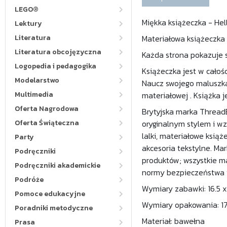
LEGO®
Miękka książeczka - Hel
Lektury
Literatura
Materiałowa książeczka
Literatura obcojęzyczna
Każda strona pokazuje 
Logopedia i pedagogika
Książeczka jest w cało
Modelarstwo
Naucz swojego maluszka 
Multimedia
materiałowej . Książka 
Oferta Nagrodowa
Brytyjska marka ThreadB
Oferta Świąteczna
oryginalnym stylem i w
lalki, materiałowe książ
Party
akcesoria tekstylne. M
Podręczniki
produktów; wszystkie ma
Podręczniki akademickie
normy bezpieczeństwa i
Podróże
Wymiary zabawki: 16.5 x 
Pomoce edukacyjne
Wymiary opakowania: 17 
Poradniki metodyczne
Materiał: bawełna
Prasa