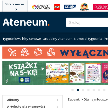
Strefa marek
Tygodniowe hity cenowe
Urodziny Ateneum
Nowości tygodnia
Pr
Zabawki
>
Dla najmłodszy
Albumy
Artykuły dla niemowląt