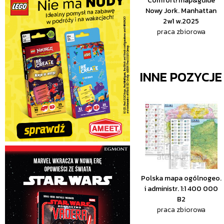
Comfort! map&guide
Nowy Jork. Manhattan
2w1 w.2025
praca zbiorowa
INNE POZYCJ
Polska mapa ogólnogeo.
i administr. 1:1 400 000
B2
praca zbiorowa