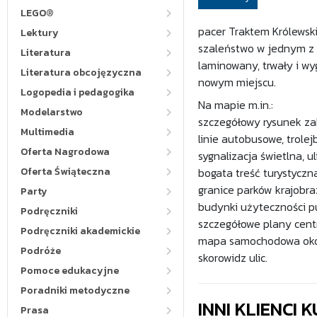
LEGO®
pacer Traktem Królewsk
Lektury
szaleństwo w jednym z s
Literatura
laminowany, trwały i w
Literatura obcojęzyczna
nowym miejscu.
Logopedia i pedagogika
Na mapie m.in.:
Modelarstwo
szczegółowy rysunek za
Multimedia
linie autobusowe, trole
Oferta Nagrodowa
sygnalizacja świetlna, u
Oferta Świąteczna
bogata treść turystyczna,
granice parków krajobra
Party
budynki użyteczności pu
Podręczniki
szczegółowe plany centr
Podręczniki akademickie
mapa samochodowa okolic
Podróże
skorowidz ulic.
Pomoce edukacyjne
Poradniki metodyczne
INNI KLIENCI
Prasa