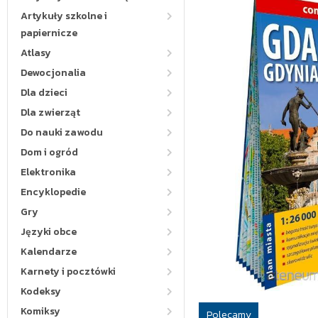
Artykuły szkolne i
papiernicze
Atlasy
Dewocjonalia
Dla dzieci
Dla zwierząt
Do nauki zawodu
Dom i ogród
Elektronika
Encyklopedie
Gry
Języki obce
Kalendarze
Karnety i pocztówki
Kodeksy
Komiksy
Polecamy