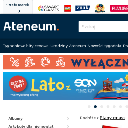
Strefa marek
Tygodniowe hity cenowe
Urodziny Ateneum
Nowości tygodnia
Pr
Plany miast
Podróże
>
Albumy
Artykuły dla niemowląt